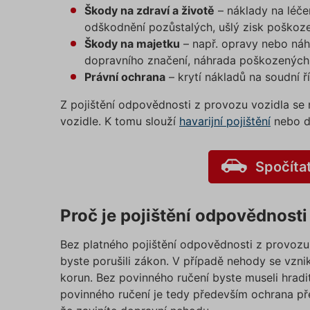
Škody na zdraví a životě
– náklady na léče
odškodnění pozůstalých, ušlý zisk poškoz
Škody na majetku
– např. opravy nebo náh
dopravního značení, náhrada poškozených 
Právní ochrana
– krytí nákladů na soudní 
Z pojištění odpovědnosti z provozu vozidla se
vozidle. K tomu slouží
havarijní pojištění
nebo do
Spočíta
Proč je pojištění odpovědnost
Bez platného pojištění odpovědnosti z provozu v
byste porušili zákon. V případě nehody se vzni
korun. Bez povinného ručení byste museli hradi
povinného ručení je tedy především ochrana př