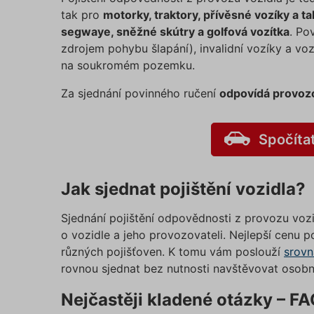
tak pro
motorky, traktory, přívěsné vozíky a t
Nezbytně
segwaye, sněžné skútry a golfová vozítka
. Po
fungovat
zdrojem pohybu šlapání), invalidní vozíky a vo
Název
na soukromém pozemku.
affiliat
Za sjednání povinného ručení
odpovídá provozo
testing
Spočíta
utm_c
Jak sjednat pojištění vozidla?
utm_so
Sjednání pojištění odpovědnosti z provozu vozi
o vozidle a jeho provozovateli. Nejlepší cenu 
různých pojišťoven. K tomu vám poslouží
srovn
Cookie
rovnou sjednat bez nutnosti navštěvovat osob
Nejčastěji kladené otázky – F