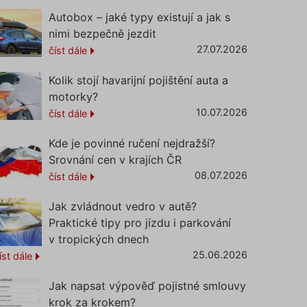
Autobox – jaké typy existují a jak s
nemůže
nimi bezpečně jezdit
27.07.2026
číst dále
Kolik stojí havarijní pojištění auta a
o
aci
motorky?
i
10.07.2026
číst dále
o AB
Kde je povinné ručení nejdražší?
Srovnání cen v krajích ČR
o
aci
08.07.2026
číst dále
i
Jak zvládnout vedro v autě?
o
aci
Praktické tipy pro jízdu i parkování
i
v tropických dnech
25.06.2026
íst dále
a
kie
Jak napsat výpověď pojistné smlouvy
cookie
.
krok za krokem?