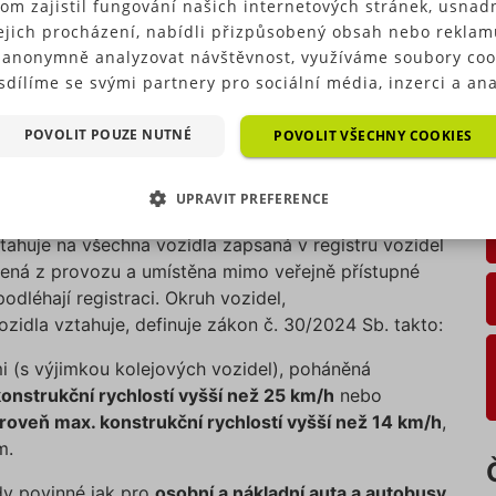
om zajistil fungování našich internetových stránek, usnadn
ejich procházení, nabídli přizpůsobený obsah nebo reklam
Direct: 5,4 %
Direct: 5,4 %
 anonymně analyzovat návštěvnost, využíváme soubory coo
sdílíme se svými partnery pro sociální média, inzerci a ana
ČSOB pojišťovna
i Česká pojišťovna
ré typy cookies (výkonové soubory, soubory cílení, funkční
Hasičská vzáj. pojišťovna
Slavia
ry, nezařazené soubory) můžeme využívat pouze s Vaším
POVOLIT POUZE NUTNÉ
POVOLIT VŠECHNY COOKIES
ovna VZP
hozím souhlasem, který můžete udělit zaškrtnutím políčka
ušného druhu cookies pod tlačítkem „Upravit preference“.
nosti z provozu vozidla povinné?
UPRAVIT PREFERENCE
as s použitím všech těchto typů cookies můžete udělit také
duše jedním kliknutím na tlačítko „Povolit všechny cookies“
tahuje na všechna vozidla zapsaná v registru vozidel
EZBYTNĚ NUTNÉ SOUBORY
VÝKONOVÉ SOUBORY
 si nepřejete udělit souhlas s používáním žádného z volit
azená z provozu a umístěna mimo veřejně přístupné
ookies, klikněte na tlačítko „Povolit pouze nutné cookies“,
podléhají registraci. Okruh vozidel,
OUBORY CÍLENÍ
FUNKČNÍ SOUBORY
e využívat pouze tzv. nutné nebo funkční cookies, jejichž
ozidla vztahuje, definuje zákon č. 30/2024 Sb. takto:
tí je nezbytné pro chod této webové stránky. Nastavení coo
EZAŘAZENÉ SOUBORY
e kdykoliv upravit na podstránce "Změnit nastavení Cookie
 (s výjimkou kolejových vozidel), poháněná
í našich internetových stránek. Další informace naleznete 
konstrukční rychlostí vyšší než 25 km/h
nebo
h
Zásadách ochrany osobních údajů
a
Zásadách používání
ároveň max. konstrukční rychlostí vyšší než 14 km/h
,
rů cookie
.“
m.
zbytně nutné soubory
Výkonové soubory
Soubory cílení
Funkční soub
Nezařazené soubory
dy povinné jak pro
osobní a nákladní auta a autobusy
,