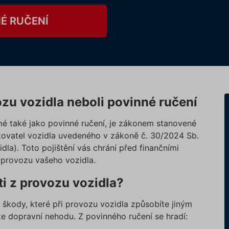
É RUČENÍ
ozu vozidla neboli povinné ručení
mé také jako povinné ručení, je zákonem stanovené
ozovatel vozidla uvedeného v zákoně č. 30/2024 Sb.
la). Toto pojištění vás chrání před finančními
provozu vašeho vozidla.
ti z provozu vozidla?
 škody, které při provozu vozidla způsobíte jiným
te dopravní nehodu. Z povinného ručení se hradí: