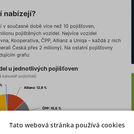
 nabízejí?
í v současné době více než 10 pojišťoven,
ilionu pojištěných vozidel. Nejvíce vozidel
ovna, Kooperativa, ČPP, Allianz a Uniqa – každá z nich
nerali Česká přes 2 miliony). Na ostatní pojišťovny
dujícím grafu:
vých pojišťoven
del u jednotlivých pojišťoven
 kancelář pojistitelů
 %
 %
Allianz: 12,9 %
Allianz: 12,9 %
ČPP: 15,0 %
ČPP: 15,0 %
Tato webová stránka používá cookies
ČSOB pojišťovna: 9,2 %
ČSOB pojišťovna: 9,2 %