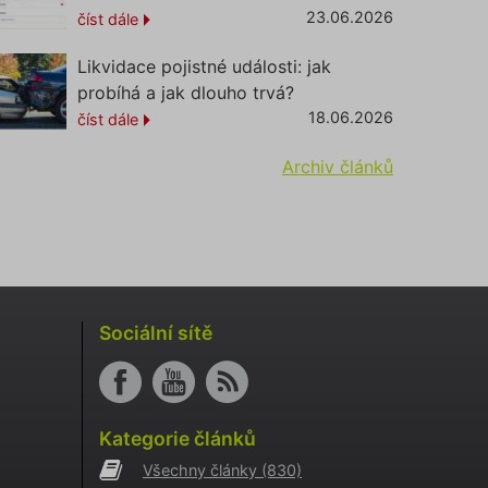
tění
23.06.2026
číst dále
CHA) za
Likvidace pojistné události: jak
probíhá a jak dlouho trvá?
í
18.06.2026
číst dále
ženými
Archiv článků
le se
o, jeho
ný web,
o
aci
i
ne-
Sociální sítě
o
aci
i
o
Kategorie článků
aci
i
Všechny články
(830)