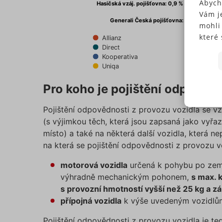
Abych
Hasičská vzáj. pojišťovna: 0,9 %
Hasičská vzáj. pojišťovna: 0,9 %
Vám j
Generali Česká pojišťovna: 22,2 %
Generali Česká pojišťovna: 22,2 %
mohli
které 
ČPP
Allianz
General
Někte
Direct
Kooperativa
Pillow
soubo
Uniqa
Pojišť
předc
přísl
End of interactive chart.
Pro koho je pojištění odpověd
Souhl
jedno
Pojištění odpovědnosti z provozu vozidla se vz
N
Pokud
(s výjimkou těch, která jsou zapsaná jako vyř
typů c
místo) a také na některá další vozidla, která ne
S
budem
na která se pojištění odpovědnosti z provozu v
použi
N
můžet
motorová vozidla
určená k pohybu po zemi
zápat
výhradně mechanickým pohonem,
s max. 
našic
s provozní hmotností vyšší než 25 kg a z
soubo
přípojná vozidla
k výše uvedeným vozidlů
Ne
Pojištění odpovědnosti z provozu vozidla je te