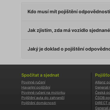
_GREC
Kdo musí mít pojištění odpovědnosti
suriSit
cookies
PHPSES
Jak zjistím, zda má vozidlo sjednan
Jaký je doklad o pojištění odpovědn
pfp-ui
ruceni.
Spočítat a sjednat
Pojišť
ruceni.
utm_m
Povinné ručení
Allianz p
Havarijní pojištění
Generali
Povinné ručení na motorku
Česká po
gclid
Pojištění auta do zahraničí
ČSOB poj
Pojištění domácnosti
DIRECT p
Generali 