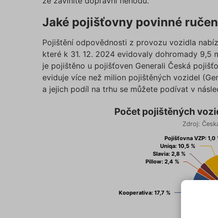
že zaviníte dopravní nehodu.
Jaké pojišťovny povinné ručení
Pojištění odpovědnosti z provozu vozidla nabíz
které k 31. 12. 2024 evidovaly dohromady 9,5 m
je pojištěno u pojišťoven Generali Česká pojišť
eviduje více než milion pojištěných vozidel (Ge
a jejich podíl na trhu se můžete podívat v násle
Počet pojištěných vozidel u jednotli
Počet pojištěných vozi
Zdroj: Česká
Pie chart with 11 slices.
Zdroj: Česká kancelář pojistitelů
Pojišťovna VZP: 1,0
Pojišťovna VZP: 1,0
Uniqa: 10,5 %
Uniqa: 10,5 %
Slavia: 2,8 %
Slavia: 2,8 %
Pillow: 2,4 %
Pillow: 2,4 %
Kooperativa: 17,7 %
Kooperativa: 17,7 %