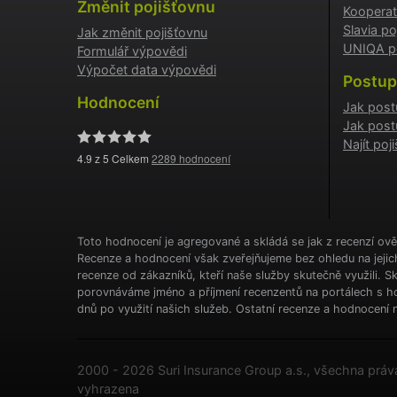
Změnit pojišťovnu
Kooperat
Slavia po
Jak změnit pojišťovnu
UNIQA po
Formulář výpovědi
Název
Výpočet data výpovědi
Postup
Název
Název
__Sec
Hodnocení
Jak post
_clsk
_gcl_a
Jak post
Najít po
4.9
z 5 Celkem
2289
hodnocení
VISIT
MUID
Toto hodnocení je agregované a skládá se jak z recenzí ově
Recenze a hodnocení však zveřejňujeme bez ohledu na jeji
recenze od zákazníků, kteří naše služby skutečně využili. 
ne
YSC
porovnáváme jméno a příjmení recenzentů na portálech s ho
we
dnů po využití našich služeb. Ostatní recenze a hodnocení n
so
__kla_i
v
VISITO
zá
2000 - 2026 Suri Insurance Group a.s., všechna práv
v 
vyhrazena
ne