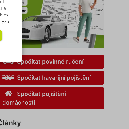
ili
u a
kies,
lýzu.
 u
Spočítat povinné ručení
.
elných
 a my
Spočítat havarijní pojištění
kies
Spočítat pojištění
s" v
v
domácnosti
ory
Články