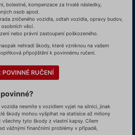
ní, bolestné, kompenzace za trvalé následky,
ených osob apod.
rada zničeného vozidla, odtah vozidla, opravy budov,
osobních věcí.
řízení nebo právní zastoupení poškozeného.
 naopak nehradí škody, které vzniknou na vašem
plňková připojištění k povinnému ručení.
t POVINNÉ RUČENÍ
i povinné?
ozidla nesmíte s vozidlem vyjet na silnici, jinak
klé škody mohou vyšplhat na statisíce až miliony
t všechny tyto škody z vlastní kapsy. Cílem
ed vážnými finančními problémy v případě,