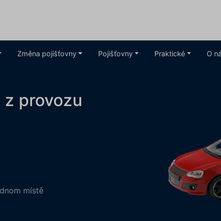
Změna pojišťovny
Pojišťovny
Praktické
O n
i z provozu
jednom místě