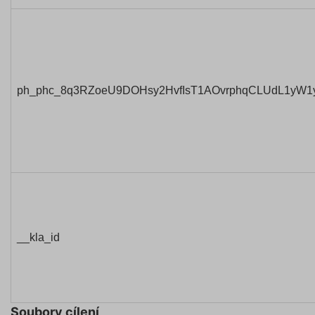
ph_phc_8q3RZoeU9DOHsy2HvfIsT1AOvrphqCLUdL1yW1
__kla_id
Soubory cílení