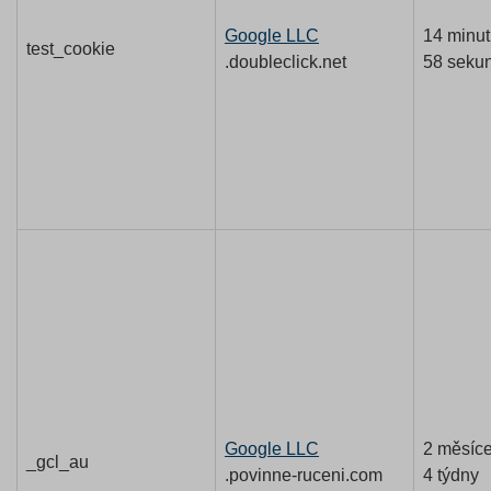
Google LLC
14 minut
test_cookie
.doubleclick.net
58 seku
Google LLC
2 měsíc
_gcl_au
.povinne-ruceni.com
4 týdny