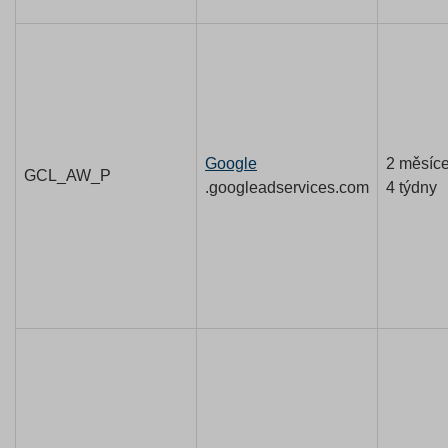
Google
2 měsíc
GCL_AW_P
.googleadservices.com
4 týdny