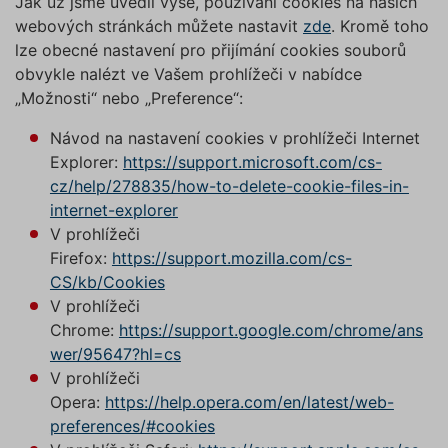
Jak už jsme uvedli výše, používání cookies na našich
webových stránkách můžete nastavit
zde
. Kromě toho
lze obecné nastavení pro přijímání cookies souborů
obvykle nalézt ve Vašem prohlížeči v nabídce
„Možnosti“ nebo „Preference“:
Návod na nastavení cookies v prohlížeči Internet
Explorer:
https://support.microsoft.com/cs-
cz/help/278835/how-to-delete-cookie-files-in-
internet-explorer
V prohlížeči
Firefox:
https://support.mozilla.com/cs-
CS/kb/Cookies
V prohlížeči
Chrome:
https://support.google.com/chrome/ans
wer/95647?hl=cs
V prohlížeči
Opera:
https://help.opera.com/en/latest/web-
preferences/#cookies