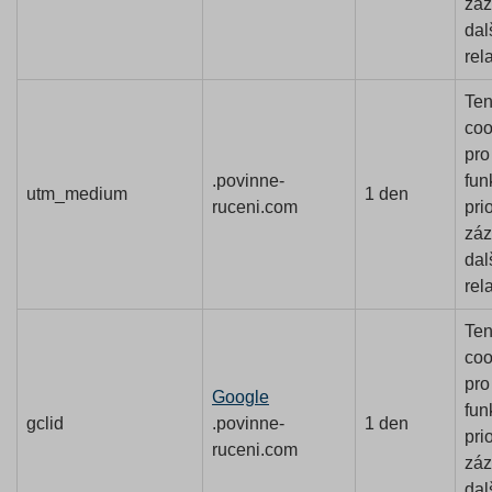
zá
dal
rel
Ten
coo
pro
.povinne-
fun
utm_medium
1 den
ruceni.com
prio
zá
dal
rel
Ten
coo
pro
Google
fun
gclid
.povinne-
1 den
prio
ruceni.com
zá
dal