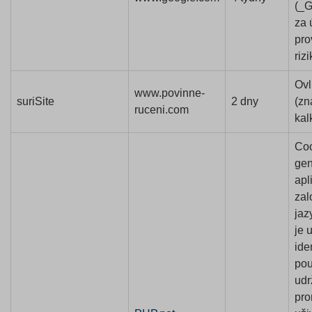
(_
za 
pro
rizi
Ovl
www.povinne-
suriSite
2 dny
(zn
ruceni.com
kal
Co
ge
apl
zal
jaz
je 
ide
pou
udr
pro