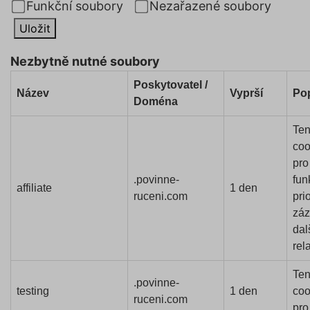
Funkční soubory
Nezařazené soubory
Uložit
Nezbytně nutné soubory
Poskytovatel /
Název
Vyprší
Po
Doména
Ten
coo
pro
.povinne-
fun
affiliate
1 den
ruceni.com
prio
zá
dal
rel
Ten
.povinne-
testing
1 den
coo
ruceni.com
pro