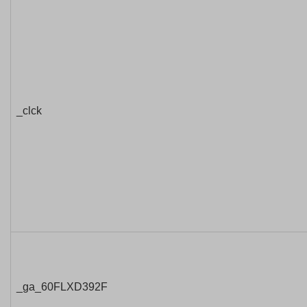
_clck
_ga_60FLXD392F