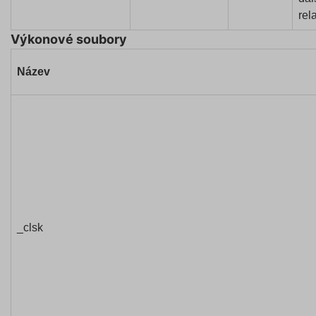
rel
Výkonové soubory
Název
_clsk