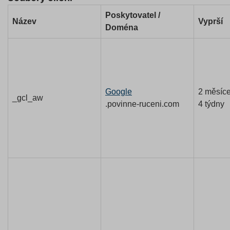
Poskytovatel /
Název
Vyprší
Doména
Google
2 měsíc
_gcl_aw
.povinne-ruceni.com
4 týdny