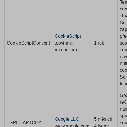
Ten
coo
slu
Scr
zap
CookieScript
pře
CookieScriptConsent
.povinne-
1 rok
sou
ruceni.com
sou
náv
nut
coo
Scr
fun
Go
re
nas
spu
Google LLC
5 měsíců
_GRECAPTCHA
sou
www.google.com
4 týdny