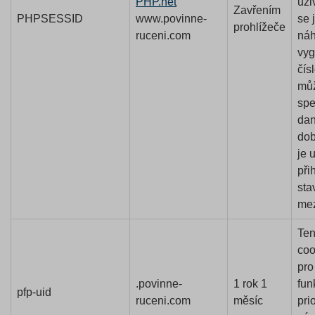
PHP.net
uži
Zavřením
PHPSESSID
www.povinne-
se 
prohlížeče
ruceni.com
ná
vy
čís
můž
spe
dan
dob
je 
při
sta
mez
Ten
coo
pro
.povinne-
1 rok 1
fun
pfp-uid
ruceni.com
měsíc
prio