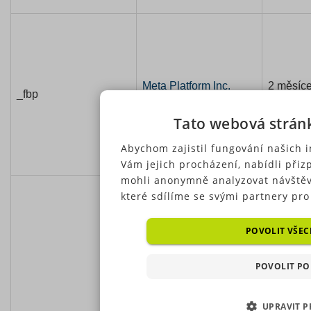
Meta Platform Inc.
2 měsíc
_fbp
.povinne-ruceni.com
4 týdny
Tato webová strán
Abychom zajistil fungování našich i
Vám jejich procházení, nabídli při
mohli anonymně analyzovat návštěv
které sdílíme se svými partnery pro 
Některé typy cookies (výkonové soub
soubory, nezařazené soubory) může
POVOLIT VŠEC
předchozím souhlasem, který můžete
příslušného druhu cookies pod tlač
POVOLIT PO
Souhlas s použitím všech těchto typ
jednoduše jedním kliknutím na tlačí
UPRAVIT P
Pokud si nepřejete udělit souhlas 