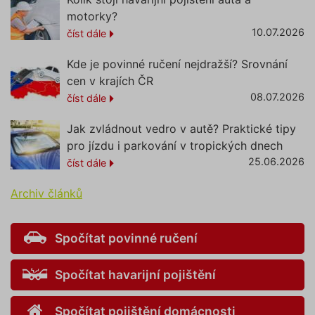
podstránce "Změnit nastavení
affiliate
.povinne-
1 den
Tento s
motorky?
Cookies" v zápatí našich
ruceni.com
cookie
10.07.2026
číst dále
používá
internetových stránek. Další
správn
informace naleznete v našich
funkčno
Kde je povinné ručení nejdražší? Srovnání
a priorit
Zásadách ochrany osobních
záznamů
cen v krajích ČR
dalšího 
údajů
a
Zásadách používání
o relaci
08.07.2026
číst dále
souborů cookie
.“
uživatel
testing
.povinne-
1 den
Tento s
Jak zvládnout vedro v autě? Praktické tipy
ruceni.com
cookie
používá
pro jízdu i parkování v tropických dnech
AB testo
25.06.2026
číst dále
utm_campaign
.povinne-
1 den
Tento s
ruceni.com
cookie
Archiv článků
používá
správn
funkčno
a priorit
záznamů
Spočítat povinné ručení
dalšího 
o relaci
uživatel
Spočítat havarijní pojištění
utm_source
.povinne-
1 den
Tento s
ruceni.com
cookie
používá
Spočítat pojištění domácnosti
správn