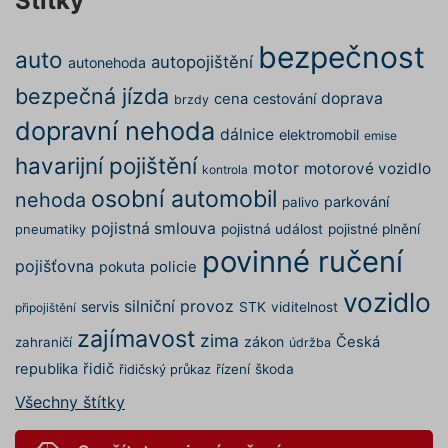
Štítky
testing
.povinne-
1 den
Tento s
ruceni.com
cookie
používá
bezpečnost
AB testo
auto
autopojištění
autonehoda
utm_campaign
.povinne-
1 den
Tento s
bezpečná jízda
ruceni.com
cookie
doprava
cena
cestování
brzdy
používá
správn
dopravní nehoda
dálnice
elektromobil
funkčno
emise
a priorit
havarijní pojištění
záznamů
motor
motorové vozidlo
kontrola
dalšího 
o relaci
osobní automobil
nehoda
parkování
palivo
uživatel
pojistná smlouva
pojistná událost
pojistné plnění
pneumatiky
utm_source
.povinne-
1 den
Tento s
ruceni.com
cookie
povinné ručení
používá
pojišťovna
pokuta
policie
správn
funkčno
vozidlo
a priorit
silniční provoz
servis
STK
viditelnost
připojištění
záznamů
dalšího 
zajímavost
zima
zákon
Česká
zahraničí
údržba
o relaci
uživatel
republika
řidič
řízení
škoda
řidičský průkaz
CookieScriptConsent
1 rok
Tento s
CookieScript
Všechny štítky
cookie 
.povinne-
služba 
ruceni.com
Script.c
zapamat