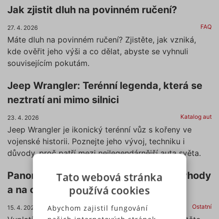
Jak zjistit dluh na povinném ručení?
FAQ
27. 4. 2026
Máte dluh na povinném ručení? Zjistěte, jak vzniká,
kde ověřit jeho výši a co dělat, abyste se vyhnuli
souvisejícím pokutám.
Jeep Wrangler: Terénní legenda, která se
neztratí ani mimo silnici
Katalog aut
23. 4. 2026
Jeep Wrangler je ikonický terénní vůz s kořeny ve
vojenské historii. Poznejte jeho vývoj, techniku i
důvody, proč patří mezi nejlegendárnější auta světa.
Panoramatická střecha: výhody, nevýhody
Tato webová stránka
používá cookies
a na co si dát pozor
Ostatní
Abychom zajistil fungování
15. 4. 2026