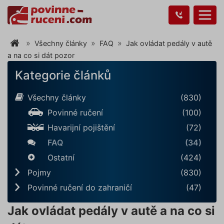
Všechny články
FAQ
Jak ovládat pedály v autě
a na co si dát pozor
Kategorie článků
Všechny články
(830)
Povinné ručení
(100)
Havarijní pojištění
(72)
FAQ
(34)
Ostatní
(424)
Pojmy
(830)
Povinné ručení do zahraničí
(47)
Jak ovládat pedály v autě a na co si