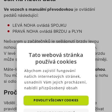
Ve vozech s manuální převodovkou
je ovládání
pedálů následující:
LEVÁ NOHA ovládá SPOJKU
PRAVÁ NOHA ovládá BRZDU a PLYN
Nešvarem u začátečníků je sešlápnutí brzdy levou
nohou. To je nejen nepohodlné, ale i nebezpečné.
V levé noze totiž většina lidí nemá takový cit a brzdu
Tato webová stránka
může sešlápnout o dost prudčeji, nebo naopak mírněji.
používá cookies
Máte-li
automat
, pak si vystačíte jen
s pravou nohou
.
Abychom zajistil fungování
Tou můžete komfortně ovládat oba pedály, levou nohu
našich internetových stránek,
si odložte na místo u dveří.
usnadnili Vám jejich procházení,
nabídli přizpůsobený obsah
Proč jezdíme vpravo?
nebo reklamu a mohli anonymně
analyzovat návštěvnost,
POVOLIT VŠECHNY COOKIES
Věděli jste, že bývalo zvykem jezdit vlevo? Tohle
využíváme soubory cookies,
pravidlo platilo již v dobách, kdy lidé začali používat
které sdílíme se svými partnery