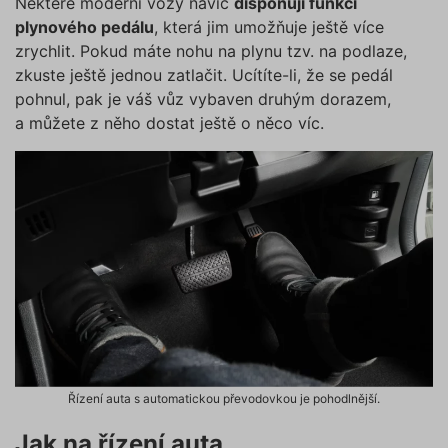
Některé moderní vozy navíc
disponují funkcí
plynového pedálu
, která jim umožňuje ještě více
zrychlit. Pokud máte nohu na plynu tzv. na podlaze,
zkuste ještě jednou zatlačit. Ucítíte-li, že se pedál
pohnul, pak je váš vůz vybaven druhým dorazem,
a můžete z něho dostat ještě o něco víc.
Řízení auta s automatickou převodovkou je pohodlnější.
Jak na řízení auta