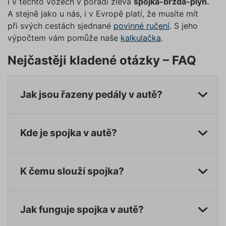
údajů
Zásadách používání cookies
i v těchto vozech v pořadí zleva
spojka-brzda-plyn.
_GRECAPTCHA
5 měsíců
Google
Google LLC
A stejně jako u nás, i v Evropě platí, že musíte mít
4 týdny
reCAPT
www.google.com
při svých cestách sjednané
povinné ručení
. S jeho
nastaví 
spuštěn
výpočtem vám pomůže naše
kalkulačka
.
potřebn
soubor 
(_GREC
Nejčastěji kladené otázky – FAQ
www.povinne-
za účel
provede
ruceni.com
analýzy r
suriSite
www.povinne-
2 dny
Ovlivňu
Jak jsou řazeny pedály v autě?
ruceni.com
vzhled (
https://www.povinne-
online
ruceni.com/kontakt/
kalkulač
PHPSESSID
Zavřením
Cookie
PHP.net
Kde je spojka v autě?
prohlížeče
generov
www.povinne-
aplikac
ruceni.com
založen
https://www.povinne-
jazyce 
ruceni.com/informace-o-zpracovani-
Toto je
univerzá
K čemu slouží spojka?
osobnich-udaju/
identifi
používa
udržová
proměn
zde
relací už
Jak funguje spojka v autě?
Obvykle
jedná o
náhodn