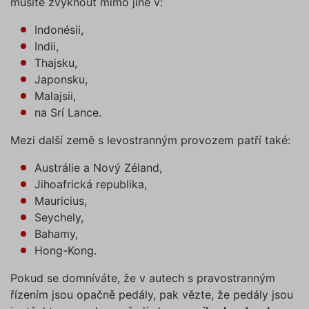
musíte zvyknout mimo jiné v:
a priorit
záznamů
dalšího 
Indonésii,
o relaci
uživatel
Indii,
Thajsku,
utm_source
.povinne-
1 den
Tento s
ruceni.com
cookie
Japonsku,
používá
správn
Malajsii,
funkčno
a priorit
na Srí Lance.
záznamů
dalšího 
Mezi další země s levostranným provozem patří také:
o relaci
uživatel
Austrálie a Nový Zéland,
CookieScriptConsent
1 rok
Tento s
CookieScript
cookie 
.povinne-
Jihoafrická republika,
služba 
ruceni.com
Script.c
Mauricius,
zapamat
Seychely,
předvol
souhlas
Bahamy,
soubory
návštěvn
Hong-Kong.
nutné, 
banner 
Cookie-
Pokud se domníváte, že v autech s pravostranným
Script.
řízením jsou opačně pedály, pak vězte, že pedály jsou
Zásadách ochrany osobních
fungova
správně