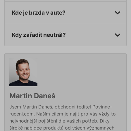
vygener
číslo, je
použití
Kde je brzda v aute?
být spec
pro dan
ale dob
příklade
udržová
Kdy zařadit neutrál?
přihláš
stavu už
mezi st
pfp-uid
.povinne-
1 rok 1
Tento s
ruceni.com
měsíc
cookie
používá
správn
funkčno
a priorit
záznamů
dalšího 
o relaci
uživatel
Martin Daneš
utm_medium
.povinne-
1 den
Tento s
ruceni.com
cookie
používá
Jsem Martin Daneš, obchodní ředitel Povinne-
správn
ruceni.com. Naším cílem je najít pro vás vždy to
funkčno
a priorit
nejvhodnější pojištění dle vašich potřeb. Díky
záznamů
dalšího 
široké nabídce produktů od všech významných
o relaci