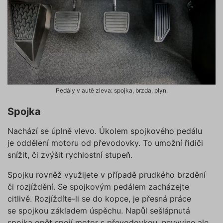
Pedály v autě zleva: spojka, brzda, plyn.
Spojka
Nachází se úplně vlevo. Úkolem spojkového pedálu
je oddělení motoru od převodovky. To umožní řidiči
snížit, či zvýšit rychlostní stupeň.
Spojku rovněž využijete v případě prudkého brzdění
či rozjíždění. Se spojkovým pedálem zacházejte
citlivě. Rozjíždíte-li se do kopce, je přesná práce
se spojkou základem úspěchu. Napůl sešlápnutá
spojka opět spojí motor s převodovkou, nevyvine ale