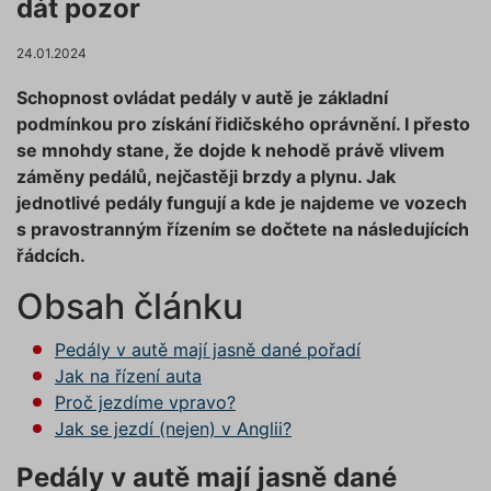
dát pozor
24.01.2024
Schopnost ovládat pedály v autě je základní
podmínkou pro získání řidičského oprávnění. I přesto
se mnohdy stane, že dojde k nehodě právě vlivem
záměny pedálů, nejčastěji brzdy a plynu. Jak
jednotlivé pedály fungují a kde je najdeme ve vozech
s pravostranným řízením se dočtete na následujících
řádcích.
Obsah článku
Pedály v autě mají jasně dané pořadí
Jak na řízení auta
Proč jezdíme vpravo?
Jak se jezdí (nejen) v Anglii?
Pedály v autě mají jasně dané