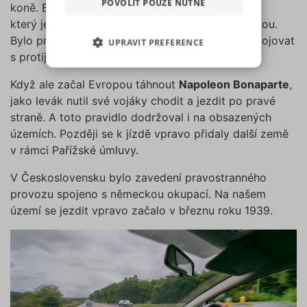
POVOLIT POUZE NUTNÉ
koně. Běžně se na levé straně těla nosil meč,
pro sociální média, inzerci a
který jezdec tasil obvykle schopnější pravou rukou.
analýzu. Některé typy cookies
Bylo proto namístě jezdit vlevo, aby bylo lehčí bojovat
UPRAVIT PREFERENCE
(výkonové soubory, soubory
s protijedoucím nepřítelem.
cílení, funkční soubory,
NEZBYTNĚ NUTNÉ SOUBORY
nezařazené soubory) můžeme
Když ale začal Evropou táhnout
Napoleon Bonaparte
,
využívat pouze s Vaším
jako levák nutil své vojáky chodit a jezdit po pravé
VÝKONOVÉ SOUBORY
předchozím souhlasem, který
straně. A toto pravidlo dodržoval i na obsazených
můžete udělit zaškrtnutím
územích. Později se k jízdě vpravo přidaly další země
SOUBORY CÍLENÍ
políčka u příslušného druhu
v rámci Pařížské úmluvy.
cookies pod tlačítkem „Upravit
preference“. Souhlas s použitím
FUNKČNÍ SOUBORY
V Československu bylo zavedení pravostranného
všech těchto typů cookies
provozu spojeno s německou okupací. Na našem
můžete udělit také jednoduše
NEZAŘAZENÉ SOUBORY
území se jezdit vpravo začalo v březnu roku 1939.
jedním kliknutím na tlačítko
„Povolit všechny cookies“. Pokud
si nepřejete udělit souhlas s
používáním žádného z
Nezbytně nutné soubory
volitelných typů cookies, klikněte
Výkonové soubory
Soubory cílení
na tlačítko „Povolit pouze nutné
Funkční soubory
Nezařazené soubory