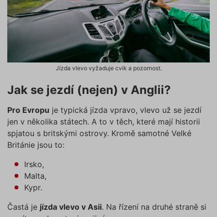
cookies“, a my budeme využívat
pouze tzv. nutné nebo funkční
Nezbytně nutné soubory cookies
zprostředkovávají základní funkčnost stránky,
cookies, jejichž použití je
web bez nich nemůže fungovat. Tyto cookies
nezbytné pro chod této webové
můžeme využívat i bez Vašeho souhlasu.
stránky. Nastavení cookies
Poskytovatel /
můžete kdykoliv upravit na
Název
Vyprší
Popis
Doména
Jízda vlevo vyžaduje cvik a pozornost.
podstránce "Změnit nastavení
affiliate
.povinne-
1 den
Tento s
Cookies" v zápatí našich
ruceni.com
cookie
Jak se jezdí (nejen) v Anglii?
používá
internetových stránek. Další
správn
informace naleznete v našich
funkčno
Pro Evropu
je typická jízda vpravo, vlevo už se jezdí
a priorit
Zásadách ochrany osobních
záznamů
jen v několika státech. A to v těch, které mají historii
dalšího 
údajů
a
Zásadách používání
o relaci
spjatou s britskými ostrovy. Kromě samotné Velké
souborů cookie
.“
uživatel
Británie jsou to:
testing
.povinne-
1 den
Tento s
ruceni.com
cookie
Irsko,
používá
AB testo
Malta,
utm_campaign
.povinne-
1 den
Tento s
Kypr.
ruceni.com
cookie
používá
Častá je
jízda vlevo v Asii
. Na řízení na druhé straně si
správn
funkčno