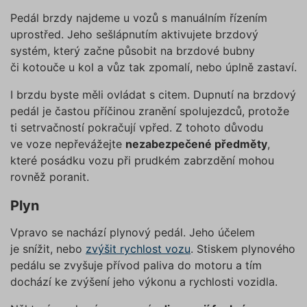
Pedál brzdy najdeme u vozů s manuálním řízením
uprostřed. Jeho sešlápnutím aktivujete brzdový
systém, který začne působit na brzdové bubny
či kotouče u kol a vůz tak zpomalí, nebo úplně zastaví.
I brzdu byste měli ovládat s citem. Dupnutí na brzdový
pedál je častou příčinou zranění spolujezdců, protože
ti setrvačností pokračují vpřed. Z tohoto důvodu
ve voze nepřevážejte
nezabezpečené předměty
,
které posádku vozu při prudkém zabrzdění mohou
rovněž poranit.
Plyn
Vpravo se nachází plynový pedál. Jeho účelem
je snížit, nebo
zvýšit rychlost vozu
. Stiskem plynového
pedálu se zvyšuje přívod paliva do motoru a tím
dochází ke zvýšení jeho výkonu a rychlosti vozidla.