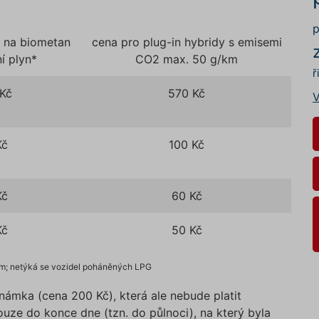
p
a na biometan
cena pro plug-in hybridy s emisemi
í plyn*
CO2 max. 50 g/km
ř
 Kč
570 Kč
V
Kč
100 Kč
Kč
60 Kč
Kč
50 Kč
vem; netýká se vozidel poháněných LPG
námka (cena 200 Kč), která ale nebude platit
ouze do konce dne (tzn. do půlnoci), na který byla