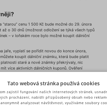
něji?
za “starou” cenu 1 500 Kč bude možné do 29. února
t až o 30 dnů (možnost odložení se týká všech typů
ovinek – v loňském roce bylo možné koupit dálniční
a jaře, vyplatí se pořídit novou do konce února,
 můžete koupit dálniční známku, která bude platit
 platnosti staré a nové známky překrývaly, nic
mít více aktivních dálničních kuponů. Ověření
edalnice.cz, kde se po vyplnění SPZ a země registrace
na aktivní online dálniční známka.
Tato webová stránka používá cookies
om zajistil fungování našich internetových stránek, usnadn
ejich procházení, nabídli přizpůsobený obsah nebo reklam
 anonymně analyzovat návštěvnost, využíváme soubory coo