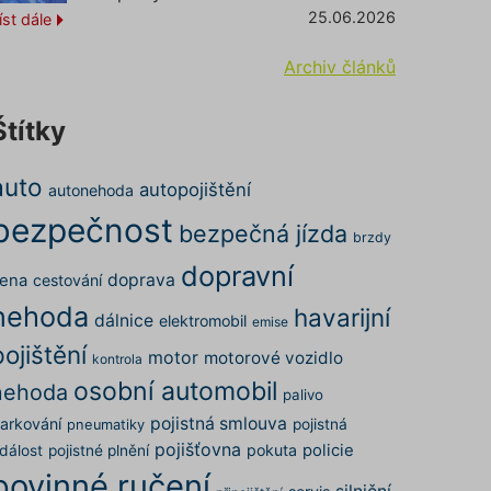
25.06.2026
íst dále
Archiv článků
Štítky
auto
autopojištění
autonehoda
bezpečnost
bezpečná jízda
brzdy
dopravní
doprava
ena
cestování
nehoda
havarijní
dálnice
elektromobil
emise
pojištění
motor
motorové vozidlo
kontrola
osobní automobil
nehoda
palivo
pojistná smlouva
arkování
pojistná
pneumatiky
pojišťovna
pokuta
policie
dálost
pojistné plnění
povinné ručení
silniční