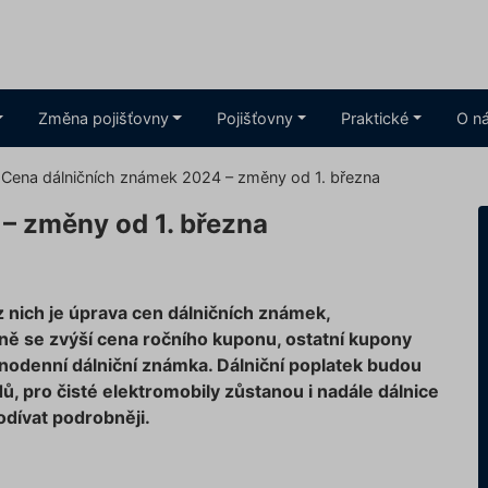
Změna pojišťovny
Pojišťovny
Praktické
O n
Cena dálničních známek 2024 – změny od 1. března
– změny od 1. března
 nich je úprava cen dálničních známek,
zně se zvýší cena ročního kuponu, ostatní kupony
dnodenní dálniční známka. Dálniční poplatek budou
dů, pro čisté elektromobily zůstanou i nadále dálnice
dívat podrobněji.