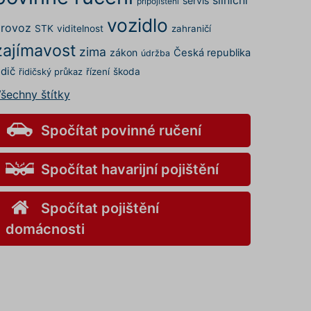
servis
připojištění
vozidlo
rovoz
STK
viditelnost
zahraničí
zajímavost
zima
zákon
Česká republika
údržba
idič
řízení
škoda
řidičský průkaz
šechny štítky
Spočítat povinné ručení
Spočítat havarijní pojištění
Spočítat pojištění
domácnosti