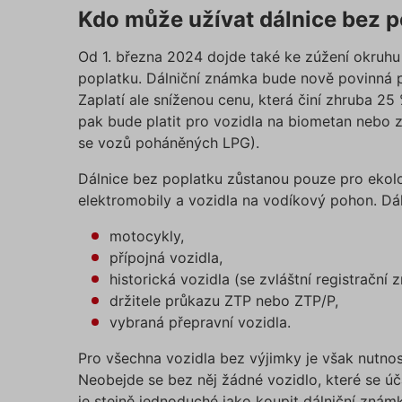
Kdo může užívat dálnice bez 
Název
affiliat
Od 1. března 2024 dojde také ke zúžení okruhu
poplatku. Dálniční známka bude nově povinná 
Zaplatí ale sníženou cenu, která činí zhruba 2
testing
pak bude platit pro vozidla na biometan nebo z
se vozů poháněných LPG).
utm_c
Dálnice bez poplatku zůstanou pouze pro ekolo
elektromobily a vozidla na vodíkový pohon. Dá
utm_so
motocykly,
přípojná vozidla,
Cookie
historická vozidla (se zvláštní registrační
držitele průkazu ZTP nebo ZTP/P,
vybraná přepravní vozidla.
_GREC
Pro všechna vozidla bez výjimky je však nutno
Neobejde se bez něj žádné vozidlo, které se úča
je stejně jednoduché jako koupit dálniční znám