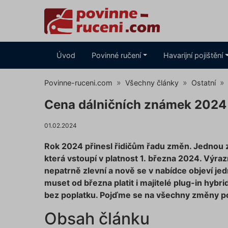
Úvod
Povinné ručení
Havarijní pojištění
Povinne-ruceni.com
Všechny články
Ostatní
Cena dálničních známek 2024 
01.02.2024
Rok 2024 přinesl řidičům řadu změn. Jednou z
která vstoupí v platnost 1. března 2024. Výra
nepatrně zlevní a nově se v nabídce objeví je
muset od března platit i majitelé plug-in hybri
bez poplatku. Pojďme se na všechny změny po
Obsah článku