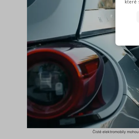
které 
Někte
soubo
předc
přísl
Souhl
jedno
N
Pokud
typů c
S
budem
použi
N
můžet
zápat
našic
soubo
Ne
Nezbytně
Čisté elektromobily mohou
fungovat