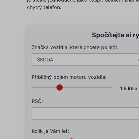
suriSit
chytrý telefon.
cookies
PHPSES
Spočítejte si
r
Značka vozidla, které chcete pojistit:
pfp-ui
ruceni.
Přibližný objem motoru vozidla:
ruceni.
utm_m
PSČ:
gclid
Kolik je Vám let: