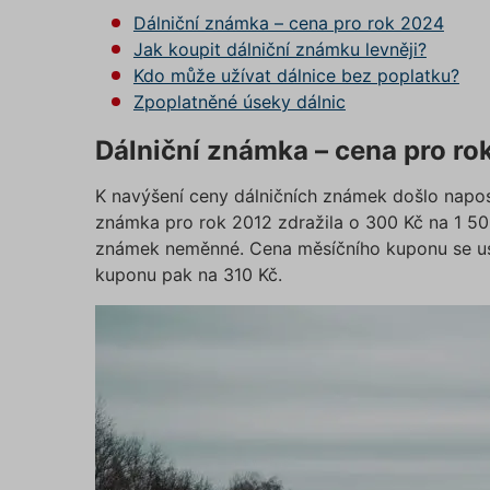
Dálniční známka – cena pro rok 2024
Jak koupit dálniční známku levněji?
Kdo může užívat dálnice bez poplatku?
Zpoplatněné úseky dálnic
Dálniční známka – cena pro ro
K navýšení ceny dálničních známek došlo naposl
známka pro rok 2012 zdražila o 300 Kč na 1 50
známek neměnné. Cena měsíčního kuponu se ust
kuponu pak na 310 Kč.