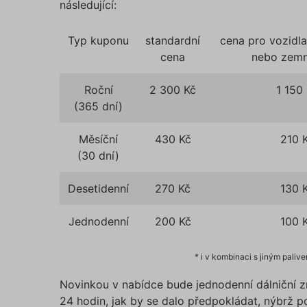
následující:
Typ kuponu
standardní
cena pro vozidl
cena
nebo zemn
Roční
2 300 Kč
1 150
(365 dní)
Měsíční
430 Kč
210 
(30 dní)
Desetidenní
270 Kč
130 
Jednodenní
200 Kč
100 
* i v kombinaci s jiným pali
Novinkou v nabídce bude jednodenní dálniční z
24 hodin, jak by se dalo předpokládat, nýbrž p