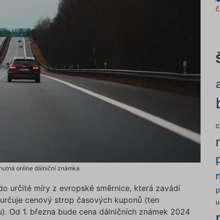
č
c
e nutná online dálniční známka
o určité míry z evropské směrnice, která zavádí
p
 určuje cenový strop časových kuponů (ten
u
u). Od 1. března bude cena dálničních známek 2024