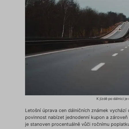
K jízdě po dálnici j
Letošní úprava cen dálničních známek vychází d
povinnost nabízet jednodenní kupon a zároveň
je stanoven procentuálně vůči ročnímu poplatk