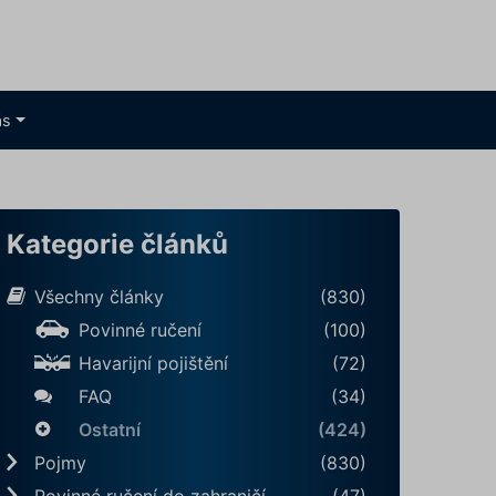
ás
Kategorie článků
Všechny články
(830)
Povinné ručení
(100)
Havarijní pojištění
(72)
FAQ
(34)
Ostatní
(424)
Pojmy
(830)
Povinné ručení do zahraničí
(47)