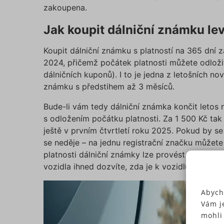
zakoupena.
Jak koupit dálniční známku lev
Koupit dálniční známku s platností na 365 dní 
2024, přičemž počátek platnosti můžete odloži
dálničních kuponů). I to je jedna z letošních n
známku s předstihem až 3 měsíců.
Bude-li vám tedy dálniční známka končit letos n
s odložením počátku platnosti. Za 1 500 Kč tak
ještě v prvním čtvrtletí roku 2025. Pokud by se
se neděje – na jednu registrační značku můžete 
platnosti dálniční známky lze provést na webu 
vozidla ihned dozvíte, zda je k vozidlu zakoupe
Abych
Vám j
mohli