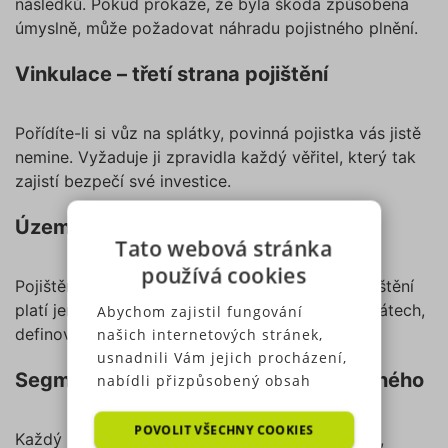
následků. Pokud prokáže, že byla škoda způsobena
úmyslně, může požadovat náhradu pojistného plnění.
Vinkulace – třetí strana pojištění
Pořídíte-li si vůz na splátky, povinná pojistka vás jistě
nemine. Vyžaduje ji zpravidla každý věřitel, který tak
zajistí bezpečí své investice.
Územní platnost
Tato webová stránka
používá cookies
Pojištění vozu, cestovní pojištění a havarijní pojištění
platí jen na konrétních místech a v konrétních státech,
Abychom zajistil fungování
definovaných už při podpisu smlouvy.
našich internetových stránek,
usnadnili Vám jejich procházení,
Segmentace – způsob výpočtu pojistného
nabídli přizpůsobený obsah
nebo reklamu a mohli anonymně
analyzovat návštěvnost,
POVOLIT VŠECHNY COOKIES
Každý pojistník platí jinou výši povinného ručení,