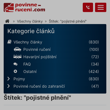
Všechny články
Štítek: "pojistné plnění"
Kategorie článků
Všechny články
(830)
Povinné ručení
(100)
Havarijní pojištění
(72)
FAQ
(34)
Ostatní
(424)
Pojmy
(830)
Povinné ručení do zahraničí
(47)
Štítek: "pojistné plnění"