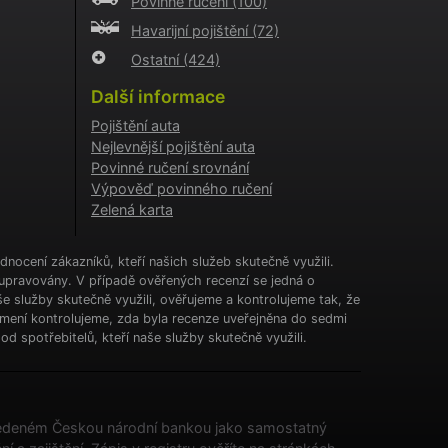
Povinné ručení
(100)
tění
CHA) za
Havarijní pojištění
(72)
Ostatní
(424)
í
Další informace
ženými
Pojištění auta
Nejlevnější pojištění auta
le se
o, jeho
Povinné ručení srovnání
ný web,
Výpověď povinného ručení
Zelená karta
o
nocení zákazníků, kteří našich služeb skutečně využili.
aci
i
upravovány. V případě ověřených recenzí se jedná o
ne-
e služby skutečně využili, ověřujeme a kontrolujeme tak, že
jmení kontrolujeme, zda byla recenze uveřejněna do sedmi
o
aci
d spotřebitelů, kteří naše služby skutečně využili.
i
o
aci
i
u vedeném Českou národní bankou jako samostatný