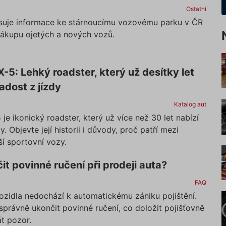
Ostatní
suje informace ke stárnoucímu vozovému parku v ČR
nákupu ojetých a nových vozů.
5: Lehký roadster, který už desítky let
adost z jízdy
Katalog aut
e ikonický roadster, který už více než 30 let nabízí
y. Objevte její historii i důvody, proč patří mezi
ší sportovní vozy.
it povinné ručení při prodeji auta?
FAQ
vozidla nedochází k automatickému zániku pojištění.
k správně ukončit povinné ručení, co doložit pojišťovně
át pozor.