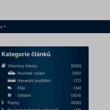
ás
Kategorie článků
Všechny články
(830)
Povinné ručení
(100)
Havarijní pojištění
(72)
FAQ
(34)
Ostatní
(424)
Pojmy
(830)
Povinné ručení do zahraničí
(47)