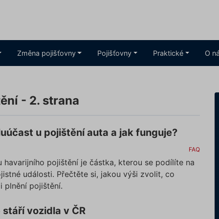
Změna pojišťovny
Pojišťovny
Praktické
O n
ní - 2. strana
luúčast u pojištění auta a jak funguje?
FAQ
 havarijního pojištění je částka, kterou se podílíte na
istné události. Přečtěte si, jakou výši zvolit, co
i plnění pojištění.
stáří vozidla v ČR