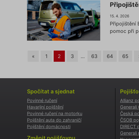
Připojiště
Nezbytně
fungovat
15. 4. 2026
Připojištění
Název
pomoc při po
affiliat
«
1
2
3
…
63
64
65
testing
utm_c
Spočítat a sjednat
Pojišť
utm_so
Povinné ručení
Allianz p
Havarijní pojištění
Generali
Povinné ručení na motorku
Česká po
Cookie
Pojištění auta do zahraničí
ČSOB poj
Pojištění domácnosti
DIRECT p
Generali 
Změnit pojišťovnu