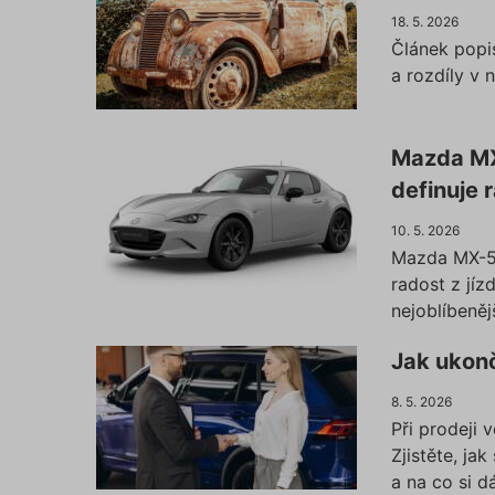
18. 5. 2026
Článek popi
a rozdíly v 
Mazda MX-
definuje r
10. 5. 2026
Mazda MX-5 j
radost z jízd
nejoblíbeněj
Jak ukonč
8. 5. 2026
Při prodeji 
Zjistěte, ja
a na co si d