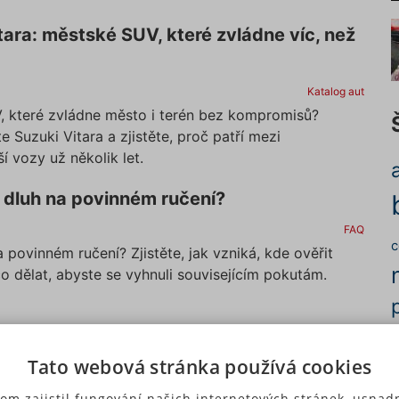
tara: městské SUV, které zvládne víc, než
Katalog aut
, které zvládne město i terén bez kompromisů?
 Suzuki Vitara a zjistěte, proč patří mezi
ší vozy už několik let.
it dluh na povinném ručení?
FAQ
c
 povinném ručení? Zjistěte, jak vzniká, kde ověřit
co dělat, abyste se vyhnuli souvisejícím pokutám.
gler: Terénní legenda, která se neztratí
p
Tato webová stránka používá cookies
ilnici
u
om zajistil fungování našich internetových stránek, usnadn
Katalog aut