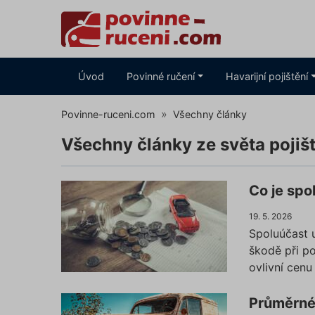
Úvod
Povinné ručení
Havarijní pojištění
Povinne-ruceni.com
Všechny články
Všechny články ze světa pojiště
Co je spo
19. 5. 2026
Spoluúčast u
škodě při poj
ovlivní cenu 
Průměrné 