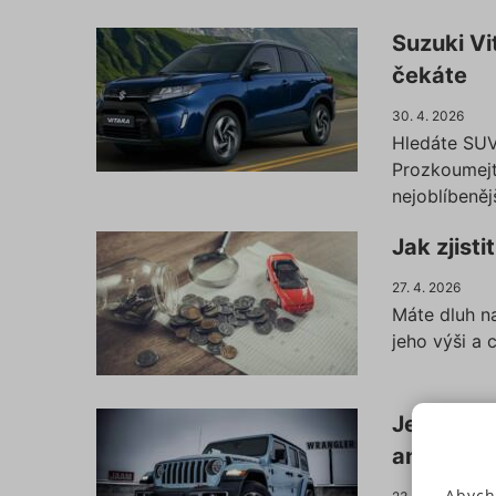
Suzuki Vi
čekáte
30. 4. 2026
Hledáte SUV
Prozkoumejte
nejoblíbeněj
Jak zjist
27. 4. 2026
Máte dluh na
jeho výši a 
Jeep Wran
ani mimo s
Abych