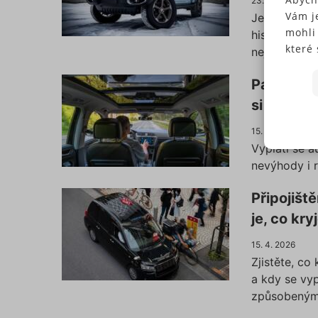
23. 4. 2026
Vám j
Jeep Wrangle
mohli
historii. Po
které 
nejlegendárn
Někte
soubo
Panoramat
předc
si dát po
přísl
Souhl
15. 4. 2026
jedno
Vyplatí se a
N
Pokud
nevýhody i r
typů c
S
budem
Připojišt
použi
je, co kry
N
můžet
zápat
15. 4. 2026
našic
Zjistěte, co
soubo
a kdy se vy
Ne
způsobeným