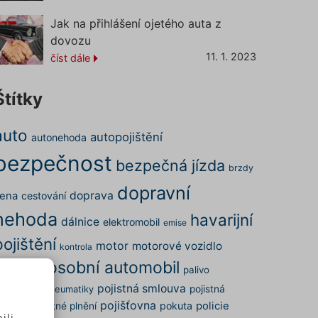
Jak na přihlášení ojetého auta z
dovozu
11. 1. 2023
číst dále
Štítky
auto
autopojištění
autonehoda
bezpečnost
bezpečná jízda
brzdy
dopravní
doprava
ena
cestování
nehoda
havarijní
dálnice
elektromobil
emise
pojištění
motor
motorové vozidlo
kontrola
osobní automobil
nehoda
palivo
pojistná smlouva
arkování
pojistná
pneumatiky
pojišťovna
pokuta
policie
dálost
pojistné plnění
ili