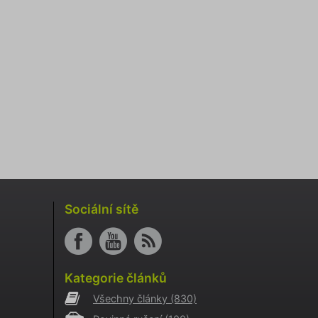
nemůže
o
aci
i
o AB
o
aci
i
Sociální sítě
o
aci
i
a
Kategorie článků
kie
cookie
Všechny články
(830)
.