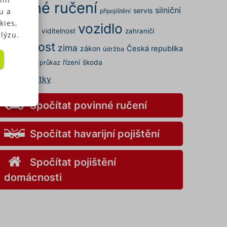
povinné ručení
silniční
servis
u a
připojištění
kies,
vozidlo
rovoz
STK
viditelnost
zahraničí
lýzu.
zajímavost
zima
zákon
Česká republika
údržba
idič
řízení
škoda
řidičský průkaz
 u
šechny štítky
Spočítat povinné ručení
.
elných
 a my
Spočítat havarijní pojištění
kies
Spočítat pojištění
s" v
v
domácnosti
ory