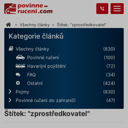
Všechny články
Štítek: "zprostředkovatel"
Kategorie článků
Všechny články
(830)
Povinné ručení
(100)
Havarijní pojištění
(72)
FAQ
(34)
Ostatní
(424)
Pojmy
(830)
Povinné ručení do zahraničí
(47)
Štítek: "zprostředkovatel"