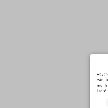
Abych
Vám j
mohli
které 
Někte
soubo
předc