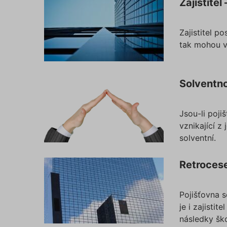
Zajistitel
Zajistitel p
tak mohou v
Solventno
Jsou-li poji
vznikající z
solventní.
Retrocese 
Pojišťovna s
je i zajistit
následky šk