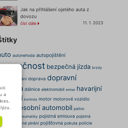
Jak na přihlášení ojetého auta z
dovozu
11. 1. 2023
číst dále
Štítky
auto
autopojištění
autonehoda
bezpečnost
bezpečná jízda
brzdy
dopravní
doprava
ena
cestování
nehoda
havarijní
ili
dálnice
elektromobil
emise
u a
pojištění
motor
motorové vozidlo
kontrola
kies,
osobní automobil
nehoda
lýzu.
palivo
pojistná smlouva
arkování
pojistná
pneumatiky
pojišťovna
pokuta
policie
dálost
pojistné plnění
 u