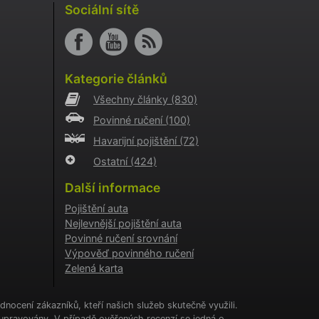
i
Sociální sítě
o AB
o
aci
Kategorie článků
i
Všechny články
(830)
o
Povinné ručení
(100)
aci
i
Havarijní pojištění
(72)
Ostatní
(424)
a
kie
Další informace
cookie
.
Pojištění auta
Nejlevnější pojištění auta
tění
CHA) za
Povinné ručení srovnání
Výpověď povinného ručení
Zelená karta
í
ženými
nocení zákazníků, kteří našich služeb skutečně využili.
upravovány. V případě ověřených recenzí se jedná o