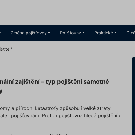
Změna pojišťovny
Pojišťovny
Praktické
O n
istitel"
nální zajištění – typ pojištění samotné
y
omy a přírodní katastrofy způsobují velké ztráty
 ale i pojišťovnám. Proto i pojišťovna hledá pojištění u