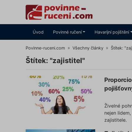
Úvod
Povinné ručení
Havarijní pojištění
Povinne-ruceni.com
Všechny články
Štítek: "zaj
Štítek: "zajistitel"
Proporcio
pojišťovn
Živelné pohr
nejen lidem,
zajistitele.