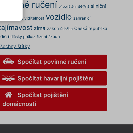
povinné ručení
silniční
servis
připojištění
vozidlo
rovoz
STK
viditelnost
zahraničí
.
zajímavost
elných
zima
zákon
Česká republika
údržba
 a my
idič
řízení
škoda
řidičský průkaz
šechny štítky
kies
s" v
v
Spočítat povinné ručení
Spočítat havarijní pojištění
ory
Spočítat pojištění
nemůže
domácnosti
o
aci