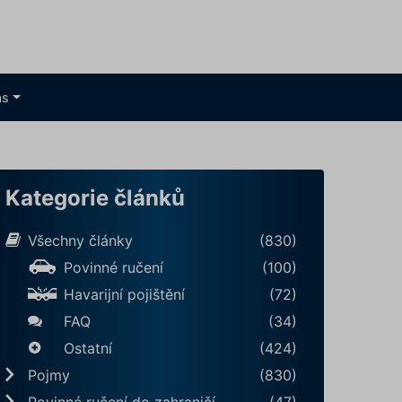
ás
Kategorie článků
Všechny články
(830)
Povinné ručení
(100)
Havarijní pojištění
(72)
FAQ
(34)
Ostatní
(424)
Pojmy
(830)
Povinné ručení do zahraničí
(47)