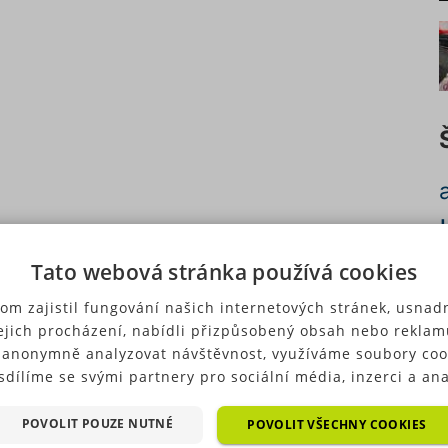
Tato webová stránka používá cookies
c
om zajistil fungování našich internetových stránek, usnadn
ejich procházení, nabídli přizpůsobený obsah nebo reklam
 anonymně analyzovat návštěvnost, využíváme soubory coo
sdílíme se svými partnery pro sociální média, inzerci a ana
ré typy cookies (výkonové soubory, soubory cílení, funkční
p
ry, nezařazené soubory) můžeme využívat pouze s Vaším
POVOLIT POUZE NUTNÉ
POVOLIT VŠECHNY COOKIES
u
hozím souhlasem, který můžete udělit zaškrtnutím políčka