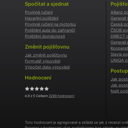
Spočítat a sjednat
Pojišť
Povinné ručení
Allianz p
testing
Havarijní pojištění
Generali
Povinné ručení na motorku
Česká po
utm_c
Pojištění auta do zahraničí
ČSOB poj
Pojištění domácnosti
DIRECT p
Generali 
utm_so
Změnit pojišťovnu
Kooperat
Slavia po
Jak změnit pojišťovnu
UNIQA po
Formulář výpovědi
Cookie
Výpočet data výpovědi
Postup
Hodnocení
Jak post
Jak post
_GREC
Najít po
4.9
z 5 Celkem
2289
hodnocení
suriSit
cookies
PHPSES
Toto hodnocení je agregované a skládá se jak z recenzí ově
Recenze a hodnocení však zveřejňujeme bez ohledu na jeji