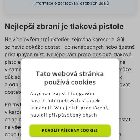
–
Informace o zpracování osobních údajů
Nejlepší zbraní je tlaková pistole
Nejvíce ovšem trpí exteriér, zejména karoserie. Sůl
se navíc dokáže dostat i do nenápadných nebo špatně
přístupných míst. Nejlépe vám proto poslouží tlaková
pistole (wapka) s vodou, která je snadno dostupná
v samoobslužných ručních myčkách. Ta vám pomůže
Tato webová stránka
důkladně propláchnout karoserii, kola i podvozek
používá cookies
a odplavit tak rozpustnou sůl. Budete ale potřebovat
dostatek vody i času.
Abychom zajistil fungování
našich internetových stránek,
Při mytí karoserie se zaměřte hlavně na spáry
usnadnili Vám jejich procházení,
v karoserii, prostor pod čelním sklem a masku
nabídli přizpůsobený obsah
chladiče. Při mytí podběhů a kol se voda musí dostat
nebo reklamu a mohli anonymně
na všechna místa včetně pružin a tlumičů brzd –
analyzovat návštěvnost,
POVOLIT VŠECHNY COOKIES
nebojte se tlakovou pistoli prostrčit i jednotlivými
využíváme soubory cookies,