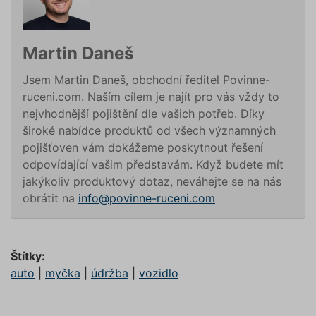
funkčno
a priorit
záznamů
dalšího 
o relaci
Martin Daneš
uživatel
utm_source
.povinne-
1 den
Tento s
Jsem Martin Daneš, obchodní ředitel Povinne-
ruceni.com
cookie
používá
ruceni.com. Naším cílem je najít pro vás vždy to
správn
nejvhodnější pojištění dle vašich potřeb. Díky
funkčno
a priorit
široké nabídce produktů od všech významných
záznamů
dalšího 
pojišťoven vám dokážeme poskytnout řešení
o relaci
odpovídající vašim představám. Když budete mít
uživatel
jakýkoliv produktový dotaz, neváhejte se na nás
CookieScriptConsent
1 rok
Tento s
CookieScript
cookie 
.povinne-
obrátit na
info@povinne-ruceni.com
služba 
ruceni.com
Script.c
zapamat
předvol
souhlas
soubory
Štítky:
návštěvn
auto
|
myčka
|
údržba
|
vozidlo
nutné, 
banner 
Cookie-
Script.
Zásadách ochrany osobních
fungova