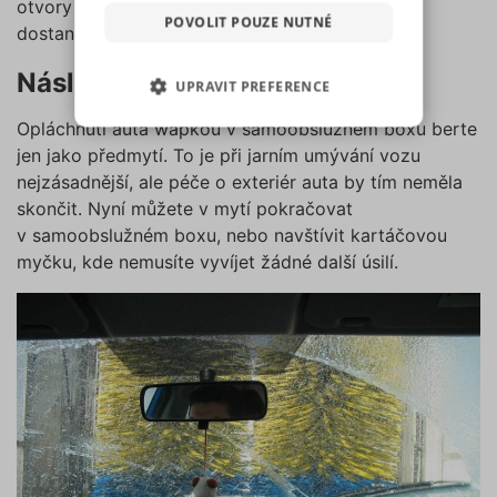
otvory kol. K brzdám a podběhům se nejlépe
které sdílíme se svými partnery
POVOLIT POUZE NUTNÉ
dostanete, pokud kola sundáte.
pro sociální média, inzerci a
analýzu. Některé typy cookies
Následné mytí a finální péče
UPRAVIT PREFERENCE
(výkonové soubory, soubory
cílení, funkční soubory,
Opláchnutí auta wapkou v samoobslužném boxu berte
NEZBYTNĚ NUTNÉ SOUBORY
nezařazené soubory) můžeme
jen jako předmytí. To je při jarním umývání vozu
využívat pouze s Vaším
nejzásadnější, ale péče o exteriér auta by tím neměla
VÝKONOVÉ SOUBORY
předchozím souhlasem, který
skončit. Nyní můžete v mytí pokračovat
můžete udělit zaškrtnutím
v samoobslužném boxu, nebo navštívit kartáčovou
SOUBORY CÍLENÍ
políčka u příslušného druhu
myčku, kde nemusíte vyvíjet žádné další úsilí.
cookies pod tlačítkem „Upravit
preference“. Souhlas s použitím
FUNKČNÍ SOUBORY
všech těchto typů cookies
můžete udělit také jednoduše
NEZAŘAZENÉ SOUBORY
jedním kliknutím na tlačítko
„Povolit všechny cookies“. Pokud
si nepřejete udělit souhlas s
používáním žádného z
Nezbytně nutné soubory
volitelných typů cookies, klikněte
Výkonové soubory
Soubory cílení