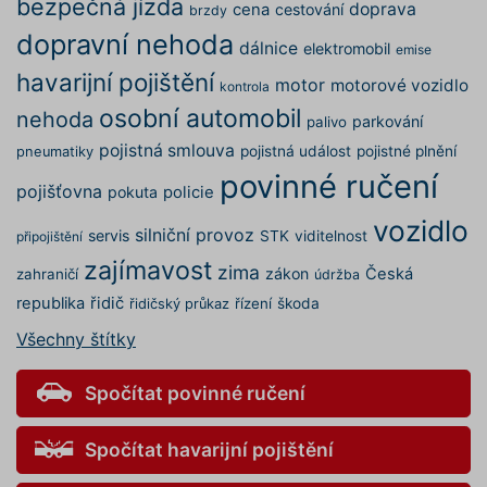
bezpečná jízda
doprava
cena
cestování
brzdy
náhodn
vygener
dopravní nehoda
číslo, je
dálnice
elektromobil
emise
použití
být spec
havarijní pojištění
motor
motorové vozidlo
kontrola
pro dan
ale dob
osobní automobil
nehoda
příklade
parkování
palivo
udržová
pojistná smlouva
přihláš
pojistná událost
pojistné plnění
pneumatiky
stavu už
povinné ručení
mezi st
pojišťovna
pokuta
policie
pfp-uid
.povinne-
1 rok 1
Tento s
vozidlo
ruceni.com
měsíc
cookie
silniční provoz
servis
STK
viditelnost
připojištění
používá
správn
zajímavost
zima
zákon
Česká
funkčno
zahraničí
údržba
a priorit
republika
řidič
řízení
škoda
záznamů
řidičský průkaz
dalšího 
o relaci
Všechny štítky
uživatel
utm_medium
.povinne-
1 den
Tento s
Spočítat povinné ručení
ruceni.com
cookie
používá
správn
funkčno
Spočítat havarijní pojištění
a priorit
záznamů