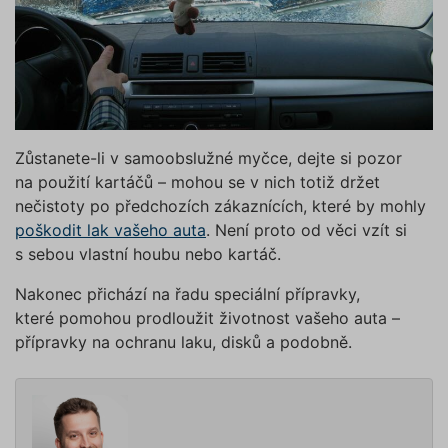
na tlačítko „Povolit pouze nutné
Funkční soubory
Nezařazené soubory
cookies“, a my budeme využívat
pouze tzv. nutné nebo funkční
Nezbytně nutné soubory cookies
zprostředkovávají základní funkčnost stránky,
cookies, jejichž použití je
web bez nich nemůže fungovat. Tyto cookies
nezbytné pro chod této webové
můžeme využívat i bez Vašeho souhlasu.
stránky. Nastavení cookies
Poskytovatel /
můžete kdykoliv upravit na
Název
Vyprší
Popis
Doména
Zůstanete-li v samoobslužné myčce, dejte si pozor
podstránce "Změnit nastavení
affiliate
.povinne-
1 den
Tento s
na použití kartáčů – mohou se v nich totiž držet
Cookies" v zápatí našich
ruceni.com
cookie
používá
nečistoty po předchozích zákaznících, které by mohly
internetových stránek. Další
správn
poškodit lak vašeho auta
. Není proto od věci vzít si
informace naleznete v našich
funkčno
a priorit
Zásadách ochrany osobních
s sebou vlastní houbu nebo kartáč.
záznamů
dalšího 
údajů
a
Zásadách používání
o relaci
Nakonec přichází na řadu speciální přípravky,
souborů cookie
.“
uživatel
které pomohou prodloužit životnost vašeho auta –
testing
.povinne-
1 den
Tento s
přípravky na ochranu laku, disků a podobně.
ruceni.com
cookie
používá
AB testo
utm_campaign
.povinne-
1 den
Tento s
ruceni.com
cookie
používá
správn