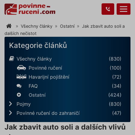
Všechny články
Ostatní
Jak zbavit auto soli a
dalších nečistot
Kategorie článků
Všechny články
(830)
Povinné ručení
(100)
Havarijní pojištění
(72)
FAQ
(34)
Ostatní
(424)
Pojmy
(830)
Povinné ručení do zahraničí
(47)
Jak zbavit auto soli a dalších vlivů