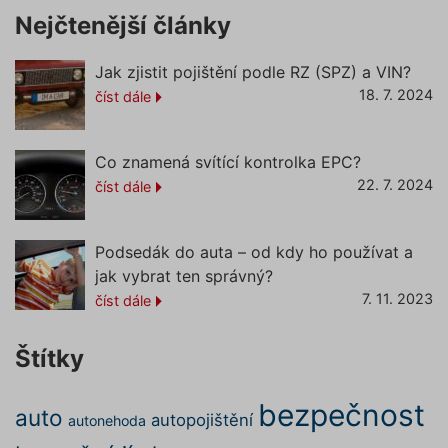
správně
údajů
Zásadách používání cookies
Nejčtenější články
_GRECAPTCHA
5 měsíců
Google
Google LLC
4 týdny
reCAPT
www.google.com
nastaví 
Jak zjistit pojištění podle RZ (SPZ) a VIN?
spuštěn
18. 7. 2024
potřebn
číst dále
soubor 
(_GREC
www.povinne-
za účel
provede
ruceni.com
Co znamená svítící kontrolka EPC?
analýzy r
22. 7. 2024
číst dále
suriSite
www.povinne-
2 dny
Ovlivňu
ruceni.com
vzhled (
https://www.povinne-
online
ruceni.com/kontakt/
kalkulač
Podsedák do auta – od kdy ho používat a
PHPSESSID
Zavřením
Cookie
PHP.net
jak vybrat ten správný?
prohlížeče
generov
www.povinne-
aplikac
ruceni.com
7. 11. 2023
číst dále
založen
https://www.povinne-
jazyce 
ruceni.com/informace-o-zpracovani-
Toto je
univerzá
osobnich-udaju/
Štítky
identifi
používa
udržová
proměn
bezpečnost
zde
auto
autopojištění
relací už
autonehoda
Obvykle
jedná o