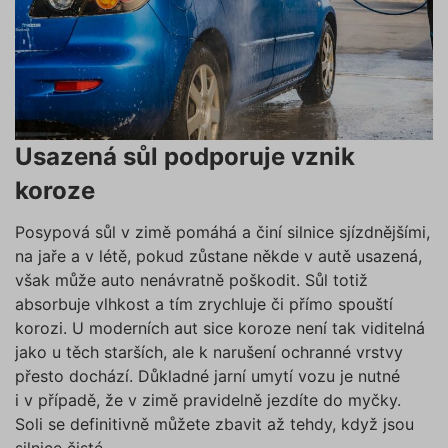
Usazená sůl podporuje vznik
koroze
Posypová sůl v zimě pomáhá a činí silnice sjízdnějšími,
na jaře a v létě, pokud zůstane někde v autě usazená,
však může auto nenávratně poškodit. Sůl totiž
absorbuje vlhkost a tím zrychluje či přímo spouští
korozi. U moderních aut sice koroze není tak viditelná
jako u těch starších, ale k narušení ochranné vrstvy
přesto dochází. Důkladné jarní umytí vozu je nutné
i v případě, že v zimě pravidelně jezdíte do myčky.
Soli se definitivně můžete zbavit až tehdy, když jsou