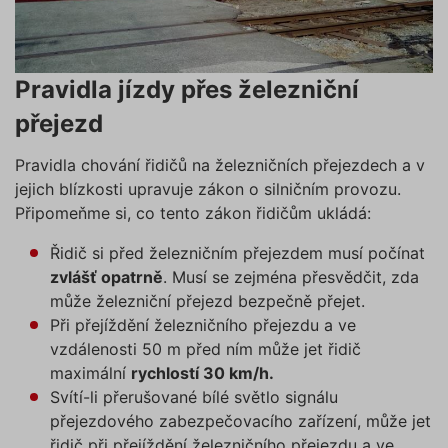
Pravidla jízdy přes železniční
přejezd
Pravidla chování řidičů na železničních přejezdech a v
jejich blízkosti upravuje zákon o silničním provozu.
Připomeňme si, co tento zákon řidičům ukládá:
Řidič si před železničním přejezdem musí počínat
zvlášť opatrně
. Musí se zejména přesvědčit, zda
může železniční přejezd bezpečně přejet.
Při přejíždění železničního přejezdu a ve
vzdálenosti 50 m před ním může jet řidič
maximální
rychlostí 30 km/h.
Svítí-li přerušované bílé světlo signálu
přejezdového zabezpečovacího zařízení, může jet
řidič při přejíždění železničního přejezdu a ve