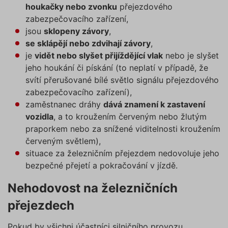
houkačky nebo zvonku
přejezdového
zabezpečovacího zařízení,
jsou
sklopeny závory
,
se sklápějí nebo zdvihají závory
,
je
vidět nebo slyšet přijíždějící vlak
nebo je slyšet
jeho houkání či pískání (to neplatí v případě, že
svítí přerušované bílé světlo signálu přejezdového
zabezpečovacího zařízení),
zaměstnanec dráhy
dává znamení k zastavení
vozidla
, a to kroužením červeným nebo žlutým
praporkem nebo za snížené viditelnosti kroužením
červeným světlem),
situace za železničním přejezdem nedovoluje jeho
bezpečné přejetí a pokračování v jízdě.
Nehodovost na železničních
přejezdech
Pokud by všichni účastníci silničního provozu