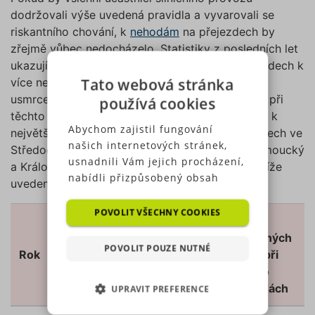
dodržovali výše uvedená pravidla a vyvarovali se
riskantního chování, k
nehodám
na přejezdech by
zřejmě vůbec nedocházelo. Statistiky z posledních let
ukazují, že ročně dochází na železničních přejezdech k
Tato webová stránka
více než 160 nehodám, při kterých bývají ročně
usmrceny více než tři desítky lidí. Další lidé jsou při
používá cookies
těchto nehodách zraněny. V loňském roce došlo k
Abychom zajistil fungování
největšímu počtu nehod na železničních přejezdech ve
našich internetových stránek,
Středočeském kraji, za nímž následují kraje Olomoucký
usnadnili Vám jejich procházení,
a Královéhradecký. Konkrétní čísla lze vyčíst z níže
nabídli přizpůsobený obsah
uvedených tabulek.
nebo reklamu a mohli anonymně
analyzovat návštěvnost,
POVOLIT VŠECHNY COOKIES
Počet
Počet
využíváme soubory cookies,
Počet
usmrcených
zraněných
které sdílíme se svými partnery
nehod na
POVOLIT POUZE NUTNÉ
Rok
osob při
osob při
pro sociální média, inzerci a
železničních
těchto
těchto
analýzu. Některé typy cookies
přejezdech
nehodách
nehodách
UPRAVIT PREFERENCE
(výkonové soubory, soubory
cílení, funkční soubory,