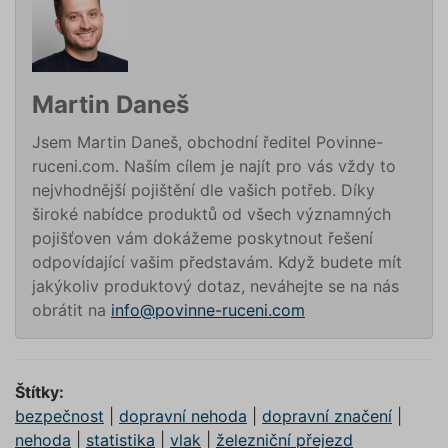
(_GREC
www.povinne-
za účel
provede
ruceni.com
analýzy r
suriSite
www.povinne-
2 dny
Ovlivňu
ruceni.com
vzhled (
https://www.povinne-
Martin Daneš
online
ruceni.com/kontakt/
kalkulač
Jsem Martin Daneš, obchodní ředitel Povinne-
PHPSESSID
Zavřením
Cookie
PHP.net
prohlížeče
generov
ruceni.com. Naším cílem je najít pro vás vždy to
www.povinne-
aplikac
ruceni.com
nejvhodnější pojištění dle vašich potřeb. Díky
založen
https://www.povinne-
jazyce 
široké nabídce produktů od všech významných
ruceni.com/informace-o-zpracovani-
Toto je
univerzá
pojišťoven vám dokážeme poskytnout řešení
osobnich-udaju/
identifi
odpovídající vašim představám. Když budete mít
používa
udržová
jakýkoliv produktový dotaz, neváhejte se na nás
proměn
zde
relací už
obrátit na
info@povinne-ruceni.com
Obvykle
jedná o
náhodn
vygener
číslo, je
použití
Štítky:
být spec
bezpečnost
|
dopravní nehoda
|
dopravní značení
|
pro dan
ale dob
nehoda
|
statistika
|
vlak
|
železniční přejezd
příklade