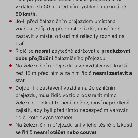
vzdálenosti 50 m před ním rychlostí maximálně
50 km/h.
Je-li před železničním přejezdem umístěna
značka „Stůj, dej přednost v jízdě“, musí řidič
zastavit v místě, odkud má náležitý rozhled na
trať.
Řidič se
nesmí
zbytečně zdržovat a
prodlužovat
dobu přejíždění
železničního přejezdu.
Na železničním přejezdu a ve vzdálenosti kratší
než 15 m před ním a za ním řidič
nesmí zastavit a
stát
.
Dojde-li k zastavení vozidla na železničním
přejezdu, musí řidič vozidlo odstranit mimo
železnici. Pokud to není možné, musí neprodleně
zajistit, aby byli před tímto nebezpečím varováni
řidiči kolejových vozidel.
Na železničním přejezdu ani v jeho těsné blízkosti
se řidič
nesmí otáčet nebo couvat
.