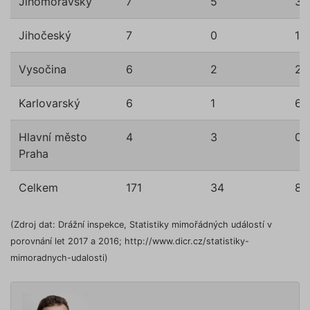
Jihomoravský
7
5
3
ruceni.com
cookie
používá
správn
funkčno
Jihočeský
7
0
1
a priorit
záznamů
dalšího 
Vysočina
6
2
2
o relaci
uživatel
CookieScriptConsent
1 rok
Tento s
Karlovarský
6
1
6
CookieScript
cookie 
.povinne-
služba 
ruceni.com
Script.c
Hlavní město
4
3
0
zapamat
předvol
Praha
souhlas
soubory
návštěvn
Celkem
171
34
83
nutné, 
banner 
Cookie-
Script.
(Zdroj dat: Drážní inspekce, Statistiky mimořádných událostí v
Zásadách ochrany osobních
fungova
správně
údajů
Zásadách používání cookies
porovnání let 2017 a 2016; http://www.dicr.cz/statistiky-
_GRECAPTCHA
5 měsíců
Google
Google LLC
mimoradnych-udalosti)
4 týdny
reCAPT
www.google.com
nastaví 
spuštěn
potřebn
soubor 