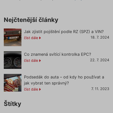
udržová
přihláš
stavu už
mezi st
Nejčtenější články
pfp-uid
.povinne-
1 rok 1
Tento s
ruceni.com
měsíc
cookie
používá
správn
Jak zjistit pojištění podle RZ (SPZ) a VIN?
funkčno
18. 7. 2024
číst dále
a priorit
záznamů
dalšího 
o relaci
uživatel
Co znamená svítící kontrolka EPC?
utm_medium
.povinne-
1 den
Tento s
22. 7. 2024
číst dále
ruceni.com
cookie
používá
správn
funkčno
Podsedák do auta – od kdy ho používat a
a priorit
záznamů
jak vybrat ten správný?
dalšího 
o relaci
7. 11. 2023
číst dále
uživatel
gclid
1 den
Tento s
Google
cookie
Štítky
.povinne-
používá
ruceni.com
správn
funkčno