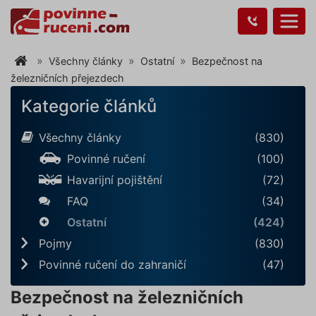
Všechny články
Ostatní
Bezpečnost na
železničních přejezdech
Kategorie článků
Všechny články
(830)
Povinné ručení
(100)
Havarijní pojištění
(72)
FAQ
(34)
Ostatní
(424)
Pojmy
(830)
Povinné ručení do zahraničí
(47)
Bezpečnost na železničních