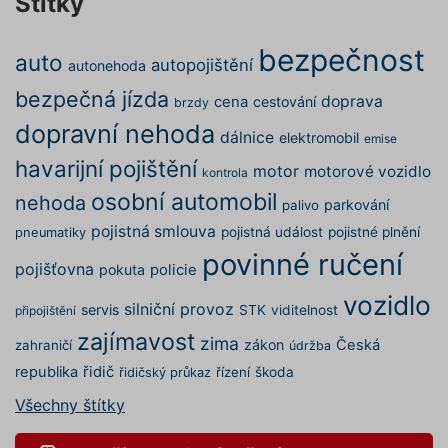
Štítky
uživatel
utm_medium
.povinne-
1 den
Tento s
ruceni.com
cookie
bezpečnost
auto
používá
autopojištění
autonehoda
správn
funkčno
bezpečná jízda
doprava
a priorit
cena
cestování
brzdy
záznamů
dopravní nehoda
dalšího 
dálnice
elektromobil
emise
o relaci
uživatel
havarijní pojištění
motor
motorové vozidlo
kontrola
gclid
1 den
Tento s
Google
osobní automobil
nehoda
cookie
.povinne-
parkování
palivo
používá
ruceni.com
správn
pojistná smlouva
pojistná událost
pojistné plnění
pneumatiky
funkčno
povinné ručení
a priorit
pojišťovna
pokuta
policie
záznamů
dalšího 
vozidlo
o relaci
silniční provoz
servis
STK
viditelnost
připojištění
uživatel
nezbytně nutné soubory
–
zajímavost
zima
zprostředkovávají základní
zákon
Česká
zahraničí
údržba
funkčnost stránky, web bez nich
republika
řidič
řízení
škoda
řidičský průkaz
nemůže fungovat. Tyto cookies
Všechny štítky
Poskytovatel
můžeme využívat i bez Vašeho
Název
Vyprší
Popis
/ Doména
souhlasu
Název