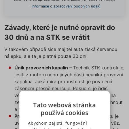
–
Informace o zpracování osobních údajů
Závady, které je nutné opravit do
30 dnů a na STK se vrátit
V takovém případě sice majitel auta získá červenou
nálepku, ale ta je platná pouze 30 dní.
Únik provozních kapalin
– Technik STK kontroluje,
jestli z motoru nebo jiných částí neuniká provozní
kapalina. Jaká míra propustnosti je povolená
zákonem přesně neurčuje. Pokud si je řidič
vědom, že po odjezdu z parkovacího místa na
zemi zůstává mastný flek, měl by se STK vyhnout
Tato webová stránka
a navštívit raději automechanika.
používá cookies
Pneumatiky
– V každém technickém průkazu je
Abychom zajistil fungování
uvedeno, jaké pneumatiky má mít konkrétní vůz.