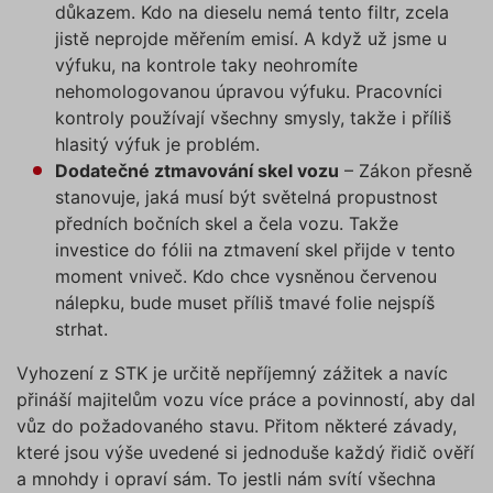
důkazem. Kdo na dieselu nemá tento filtr, zcela
jedním kliknutím na tlačítko
jistě neprojde měřením emisí. A když už jsme u
„Povolit všechny cookies“. Pokud
výfuku, na kontrole taky neohromíte
si nepřejete udělit souhlas s
používáním žádného z
nehomologovanou úpravou výfuku. Pracovníci
Nezbytně nutné soubory
volitelných typů cookies, klikněte
kontroly používají všechny smysly, takže i příliš
Výkonové soubory
Soubory cílení
na tlačítko „Povolit pouze nutné
hlasitý výfuk je problém.
Funkční soubory
Nezařazené soubory
cookies“, a my budeme využívat
Dodatečné ztmavování skel vozu
– Zákon přesně
pouze tzv. nutné nebo funkční
stanovuje, jaká musí být světelná propustnost
Nezbytně nutné soubory cookies
zprostředkovávají základní funkčnost stránky,
cookies, jejichž použití je
předních bočních skel a čela vozu. Takže
web bez nich nemůže fungovat. Tyto cookies
nezbytné pro chod této webové
investice do fólii na ztmavení skel přijde v tento
můžeme využívat i bez Vašeho souhlasu.
stránky. Nastavení cookies
moment vniveč. Kdo chce vysněnou červenou
Poskytovatel /
můžete kdykoliv upravit na
Název
Vyprší
Popis
Doména
nálepku, bude muset příliš tmavé folie nejspíš
podstránce "Změnit nastavení
strhat.
affiliate
.povinne-
1 den
Tento s
Cookies" v zápatí našich
ruceni.com
cookie
používá
internetových stránek. Další
Vyhození z STK je určitě nepříjemný zážitek a navíc
správn
informace naleznete v našich
funkčno
přináší majitelům vozu více práce a povinností, aby dal
a priorit
Zásadách ochrany osobních
vůz do požadovaného stavu. Přitom některé závady,
záznamů
dalšího 
údajů
a
Zásadách používání
které jsou výše uvedené si jednoduše každý řidič ověří
o relaci
souborů cookie
.“
uživatel
a mnohdy i opraví sám. To jestli nám svítí všechna