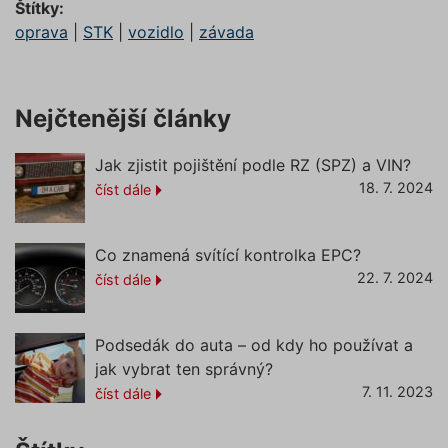
jazyce 
Štítky:
ruceni.com/informace-o-zpracovani-
Toto je
univerzá
oprava
|
STK
|
vozidlo
|
závada
osobnich-udaju/
identifi
používa
udržová
proměn
zde
relací už
Nejčtenější články
Obvykle
jedná o
náhodn
vygener
Jak zjistit pojištění podle RZ (SPZ) a VIN?
číslo, je
použití
18. 7. 2024
číst dále
být spec
pro dan
ale dob
příklade
udržová
Co znamená svítící kontrolka EPC?
přihláš
22. 7. 2024
číst dále
stavu už
mezi st
pfp-uid
.povinne-
1 rok 1
Tento s
ruceni.com
měsíc
cookie
Podsedák do auta – od kdy ho používat a
používá
správn
jak vybrat ten správný?
funkčno
7. 11. 2023
číst dále
a priorit
záznamů
dalšího 
o relaci