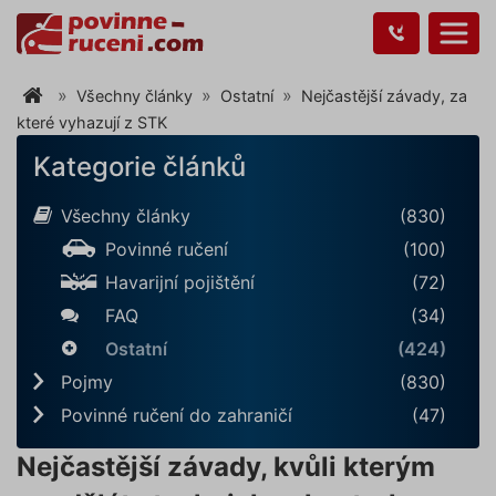
Všechny články
Ostatní
Nejčastější závady, za
které vyhazují z STK
Kategorie článků
Všechny články
(830)
Povinné ručení
(100)
Havarijní pojištění
(72)
FAQ
(34)
Ostatní
(424)
Pojmy
(830)
Povinné ručení do zahraničí
(47)
Nejčastější závady, kvůli kterým