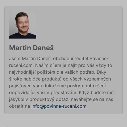
předvol
souhlas
soubory
návštěvn
nutné, 
banner 
Cookie-
Script.
Zásadách ochrany osobních
fungova
správně
údajů
Zásadách používání cookies
Martin Daneš
_GRECAPTCHA
5 měsíců
Google
Google LLC
4 týdny
reCAPT
www.google.com
nastaví 
Jsem Martin Daneš, obchodní ředitel Povinne-
spuštěn
potřebn
ruceni.com. Naším cílem je najít pro vás vždy to
soubor 
(_GREC
nejvhodnější pojištění dle vašich potřeb. Díky
www.povinne-
za účel
široké nabídce produktů od všech významných
provede
ruceni.com
analýzy r
pojišťoven vám dokážeme poskytnout řešení
suriSite
www.povinne-
2 dny
Ovlivňu
odpovídající vašim představám. Když budete mít
ruceni.com
vzhled (
https://www.povinne-
jakýkoliv produktový dotaz, neváhejte se na nás
online
ruceni.com/kontakt/
kalkulač
obrátit na
info@povinne-ruceni.com
PHPSESSID
Zavřením
Cookie
PHP.net
prohlížeče
generov
www.povinne-
aplikac
ruceni.com
založen
https://www.povinne-