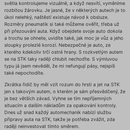
testing
.povinne-
1 den
Tento s
světla kontrolujeme vizuálně, a když nesvítí, vyměníme
ruceni.com
cookie
rozbitou žárovku. Je jasné, že v některých autech je to
používá
AB testo
úkol nelehký, naštěstí existuje návod k obsluze.
utm_campaign
.povinne-
1 den
Tento s
Rozměry pneumatik si také můžeme ověřit, třeba už
ruceni.com
cookie
při přezouvání auta. Když obejdete svoje auto dokola
používá
správn
a trochu se ohnete, uvidíte také, jak moc je vůz a jeho
funkčno
a priorit
sloupky prolezlé korozí. Nebezpečné je auto, ze
záznamů
kterého kdekoliv trčí ostré hrany. S rozkvetlým autem
dalšího 
o relaci
se na STK taky raději chlubit nechoďte. S výmluvou
uživatel
typu já jsem nevěděl, že mi nefungují pásy, nejspíš
utm_source
.povinne-
1 den
Tento s
ruceni.com
cookie
také nepochodíte.
používá
správn
Zkrátka řidič by měl vzít rozum do hrsti a jet na STK
funkčno
a priorit
jen s takovým autem, o kterém je sám přesvědčený, že
záznamů
dalšího 
je bez větších závad. Vyhne se tím nepříjemných
o relaci
uživatel
situacím a dalším nákladům za opakování kontroly.
Dnes už snad každý automechanik nabízí službu
CookieScriptConsent
1 rok
Tento s
CookieScript
cookie 
.povinne-
přípravy auta na STK, takže je potřeba zvážit, zda
služba 
ruceni.com
Script.c
raději neinvestovat tímto směrem.
zapamat