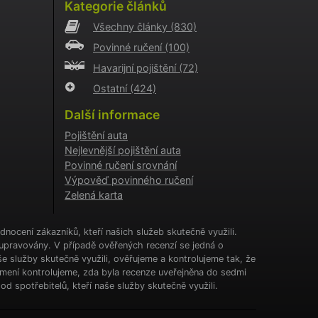
Kategorie článků
Všechny články
(830)
nemůže
Povinné ručení
(100)
Havarijní pojištění
(72)
Ostatní
(424)
o
Další informace
aci
i
Pojištění auta
Nejlevnější pojištění auta
o AB
Povinné ručení srovnání
Výpověď povinného ručení
o
Zelená karta
aci
i
nocení zákazníků, kteří našich služeb skutečně využili.
o
upravovány. V případě ověřených recenzí se jedná o
aci
i
e služby skutečně využili, ověřujeme a kontrolujeme tak, že
jmení kontrolujeme, zda byla recenze uveřejněna do sedmi
d spotřebitelů, kteří naše služby skutečně využili.
a
kie
cookie