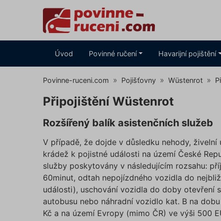
Úvod
Povinné ručení
Havarijní pojištění
Povinne-ruceni.com
Pojišťovny
Wüstenrot
P
Připojištění Wüstenrot
Rozšířený balík asistenčních služeb
V případě, že dojde v důsledku nehody, živelní 
krádež k pojistné události na území České Repu
služby poskytovány v následujícím rozsahu: pří
60minut, odtah nepojízdného vozidla do nejbli
události), uschování vozidla do doby otevření 
autobusu nebo náhradní vozidlo kat. B na dobu 
Kč a na území Evropy (mimo ČR) ve výši 500 E