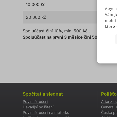
10 000 Kč
Abych
Vám j
20 000 Kč
mohli
které 
Spoluúčast činí 10%, min. 500 Kč .
Někte
Spoluúčast na první 3 měsíce činí 50%, min. 1
soubo
předc
přísl
Souhl
jedno
N
Pokud
typů c
S
budem
použi
N
můžet
Spočítat a sjednat
Pojišť
zápat
Povinné ručení
Allianz p
našic
Havarijní pojištění
Generali
soubo
Povinné ručení na motorku
Česká po
Ne