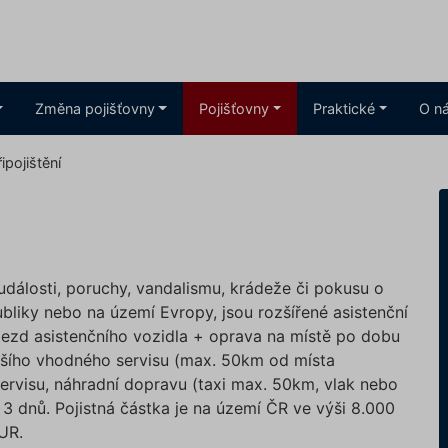
Změna pojišťovny
Pojišťovny
Praktické
O n
řipojištění
události, poruchy, vandalismu, krádeže či pokusu o
bliky nebo na území Evropy, jsou rozšířené asistenční
jezd asistenčního vozidla + oprava na místě po dobu
žšího vhodného servisu (max. 50km od místa
servisu, náhradní dopravu (taxi max. 50km, vlak nebo
3 dnů. Pojistná částka je na území ČR ve výši 8.000
UR.