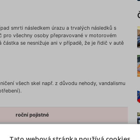
řípad smrti následkem úrazu a trvalých následků s
Kč pro všechny osoby přepravované v motorovém
 částka se nesnižuje ani v případě, že je řidič v autě
 zničení všech skel např. z důvodu nehody, vandalismu
třebení).
roční pojistné
650 Kč
Tato webová stránka používá cookies
č