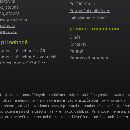
išťovna
Pojištění auta
Nezařazené soubory
ojišťovna
Porovnání pojišťoven
pojišťovna
 nutné soubory cookies zprostředkovávají základní funkčnost stránky, web bez nich 
Jak sjednat online?
iva pojišťovna
. Tyto cookies můžeme využívat i bez Vašeho souhlasu.
jišťovna
povinne-ruceni.com
Poskytovatel /
jišťovna
Vyprší
Popis
Doména
O nás
 při nehodě
e
.povinne-
1 den
Tento soubor cookie používáme pr
Kontakty
ruceni.com
správnou funkčnost CRM a prioritiz
upovat při nehodě v ČR
Partneři
záznamů bez dalšího detailu o relac
uživatele.
upovat při nehodě v zahraničí
Partnerský program
jišťovnu podle SPZ/RZ
.povinne-
1 den
Tento soubor cookie používáme pr
ruceni.com
testování.
ampaign
.povinne-
1 den
Tento soubor cookie používáme pr
ruceni.com
správnou funkčnost CRM a prioritiz
záznamů bez dalšího detailu o relac
uživatele.
řených, tak i neověřených, nemůžeme tedy zaručit, že vychází pouze z hod
urce
.povinne-
1 den
Tento soubor cookie používáme pr
ch obsah a nejsou námi ani nikým jiným žádným způsobem ovlivňovány ani 
ruceni.com
správnou funkčnost CRM a prioritiz
záznamů bez dalšího detailu o relac
Skutečnost, že výše uvedené recenze pochází od našich zákazníků, kteří naš
uživatele.
dnocením našich služeb s naší klientskou databází. Při shodě jména a pří
ikterak neověřujeme ani nekontrolujeme. Nemůžeme tudíž zaručit, že jsou o
ScriptConsent
1 rok
Tento soubor cookie používá služb
CookieScript
Cookie-Script.com k zapamatování
.povinne-
předvoleb souhlasu se soubory coo
ruceni.com
návštěvníků. Je nutné, aby banner 