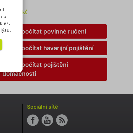
ili
rchiv článků
u a
kies,
lýzu.
Spočítat povinné ručení
Spočítat havarijní pojištění
 u
Spočítat pojištění
.
domácnosti
elných
 a my
kies
s" v
Sociální sítě
v
ory