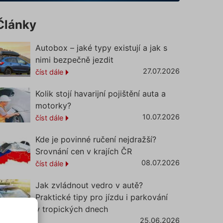
Články
Autobox – jaké typy existují a jak s
nimi bezpečně jezdit
27.07.2026
číst dále
Kolik stojí havarijní pojištění auta a
motorky?
10.07.2026
číst dále
Kde je povinné ručení nejdražší?
Srovnání cen v krajích ČR
08.07.2026
číst dále
Jak zvládnout vedro v autě?
Praktické tipy pro jízdu i parkování
v tropických dnech
25.06.2026
íst dále