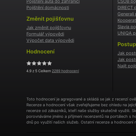
Pojištění auta do zahraničí
ČSOB poj
Pojištění domácnosti
DIRECT p
Generali 
Nezbytně
Změnit pojišťovnu
Kooperat
fungovat
Slavia po
Jak změnit pojišťovnu
UNIQA po
Název
Formulář výpovědi
Výpočet data výpovědi
Postup
affiliat
Hodnocení
Jak post
Jak post
Najít po
testing
4.9
z 5 Celkem
2289
hodnocení
utm_c
Toto hodnocení je agregované a skládá se jak z recenzí ově
utm_so
Recenze a hodnocení však zveřejňujeme bez ohledu na jeji
recenze od zákazníků, kteří naše služby skutečně využili. 
porovnáváme jméno a příjmení recenzentů na portálech s ho
dnů po využití našich služeb. Ostatní recenze a hodnocení n
Cookie