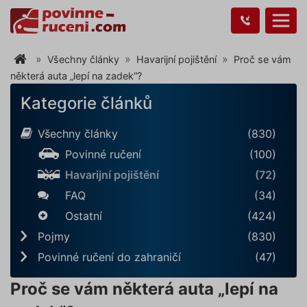
Všechny články
Havarijní pojištění
Proč se vám
některá auta „lepí na zadek“?
Kategorie článků
Všechny články
(830)
Povinné ručení
(100)
Havarijní pojištění
(72)
FAQ
(34)
Ostatní
(424)
Pojmy
(830)
Povinné ručení do zahraničí
(47)
Proč se vám některá auta „lepí na