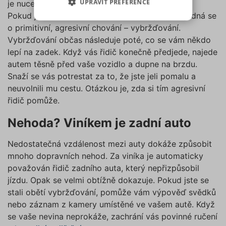
UPRAVIT PREFERENCE
(výkonové soubory, soubory
je nuceno prudce přibrzdit.
cílení, funkční soubory,
Pokud je zabrzdění náhlé a neúměrně prudké, jedná se
NEZBYTNĚ NUTNÉ SOUBORY
nezařazené soubory) můžeme
o primitivní, agresivní chování – vybržďování.
využívat pouze s Vaším
Vybržďování občas následuje poté, co se vám někdo
VÝKONOVÉ SOUBORY
předchozím souhlasem, který
lepí na zadek. Když vás řidič konečně předjede, najede
můžete udělit zaškrtnutím
autem těsně před vaše vozidlo a dupne na brzdu.
SOUBORY CÍLENÍ
políčka u příslušného druhu
Snaží se vás potrestat za to, že jste jeli pomalu a
cookies pod tlačítkem „Upravit
neuvolnili mu cestu. Otázkou je, zda si tím agresivní
preference“. Souhlas s použitím
FUNKČNÍ SOUBORY
řidič pomůže.
všech těchto typů cookies
můžete udělit také jednoduše
NEZAŘAZENÉ SOUBORY
Nehoda? Viníkem je zadní auto
jedním kliknutím na tlačítko
„Povolit všechny cookies“. Pokud
Nedostatečná vzdálenost mezi auty dokáže způsobit
si nepřejete udělit souhlas s
mnoho dopravních nehod. Za viníka je automaticky
používáním žádného z
Nezbytně nutné soubory
považován řidič zadního auta, který nepřizpůsobil
volitelných typů cookies, klikněte
jízdu. Opak se velmi obtížně dokazuje. Pokud jste se
Výkonové soubory
Soubory cílení
na tlačítko „Povolit pouze nutné
stali obětí vybržďování, pomůže vám výpověď svědků
Funkční soubory
Nezařazené soubory
cookies“, a my budeme využívat
nebo záznam z kamery umístěné ve vašem autě. Když
pouze tzv. nutné nebo funkční
Nezbytně nutné soubory cookies
se vaše nevina neprokáže, zachrání vás povinné ručení
zprostředkovávají základní funkčnost stránky,
cookies, jejichž použití je