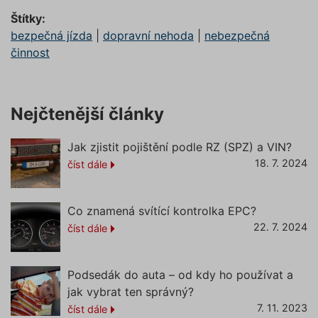
uživatel
Štítky:
utm_source
.povinne-
1 den
Tento s
ruceni.com
cookie
bezpečná jízda
|
dopravní nehoda
|
nebezpečná
používá
činnost
správn
funkčno
a priorit
záznamů
dalšího 
o relaci
Nejčtenější články
uživatel
CookieScriptConsent
1 rok
Tento s
CookieScript
cookie 
.povinne-
Jak zjistit pojištění podle RZ (SPZ) a VIN?
služba 
ruceni.com
Script.c
18. 7. 2024
číst dále
zapamat
předvol
souhlas
soubory
Co znamená svítící kontrolka EPC?
návštěvn
nutné, 
22. 7. 2024
číst dále
banner 
Cookie-
Script.
Zásadách ochrany osobních
fungova
správně
Podsedák do auta – od kdy ho používat a
údajů
Zásadách používání cookies
jak vybrat ten správný?
_GRECAPTCHA
5 měsíců
Google
Google LLC
4 týdny
reCAPT
www.google.com
7. 11. 2023
číst dále
nastaví 