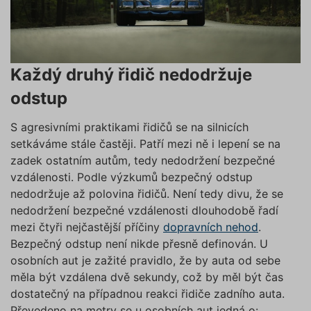
Každý druhý řidič nedodržuje
odstup
S agresivními praktikami řidičů se na silnicích
setkáváme stále častěji. Patří mezi ně i lepení se na
zadek ostatním autům, tedy nedodržení bezpečné
vzdálenosti. Podle výzkumů bezpečný odstup
nedodržuje až polovina řidičů. Není tedy divu, že se
nedodržení bezpečné vzdálenosti dlouhodobě řadí
mezi čtyři nejčastější příčiny
dopravních nehod
.
Bezpečný odstup není nikde přesně definován. U
osobních aut je zažité pravidlo, že by auta od sebe
měla být vzdálena dvě sekundy, což by měl být čas
dostatečný na případnou reakci řidiče zadního auta.
Převedeno na metry se u osobních aut jedná o: