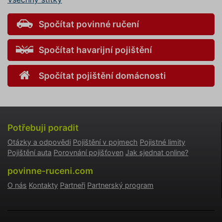
pro dan
ale dob
příklade
Spočítat povinné ručení
udržová
přihláš
stavu už
mezi st
Spočítat havarijní pojištění
pfp-uid
.povinne-
1 rok 1
Tento s
ruceni.com
měsíc
cookie
používá
Spočítat pojištění domácnosti
správn
funkčno
a priorit
záznamů
dalšího 
o relaci
uživatel
Potřebuji poradit
utm_medium
.povinne-
1 den
Tento s
Otázky a odpovědi
Pojištění v pojmech
Pojistné limity
ruceni.com
cookie
používá
Pojištění auta
Porovnání pojišťoven
Jak sjednat online?
správn
funkčno
povinne-ruceni.com
a priorit
záznamů
O nás
Kontakty
Partneři
Partnerský program
dalšího 
o relaci
uživatel
gclid
1 den
Tento s
Google
cookie
.povinne-