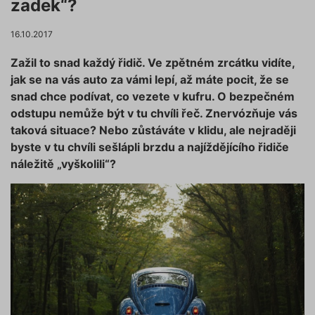
zadek“?
16.10.2017
Zažil to snad každý řidič. Ve zpětném zrcátku vidíte,
jak se na vás auto za vámi lepí, až máte pocit, že se
snad chce podívat, co vezete v kufru. O bezpečném
odstupu nemůže být v tu chvíli řeč. Znervózňuje vás
taková situace? Nebo zůstáváte v klidu, ale nejraději
byste v tu chvíli sešlápli brzdu a najíždějícího řidiče
náležitě „vyškolili“?