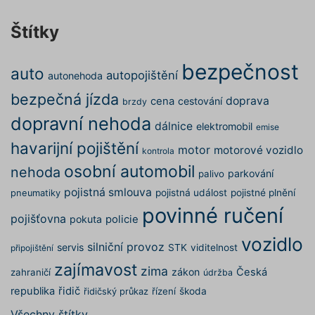
spuštěn
potřebn
soubor 
Štítky
(_GREC
www.povinne-
za účel
provede
ruceni.com
analýzy r
bezpečnost
auto
autopojištění
autonehoda
suriSite
www.povinne-
2 dny
Ovlivňu
ruceni.com
vzhled (
https://www.povinne-
bezpečná jízda
doprava
cena
cestování
brzdy
online
ruceni.com/kontakt/
kalkulač
dopravní nehoda
dálnice
elektromobil
emise
PHPSESSID
Zavřením
Cookie
PHP.net
prohlížeče
generov
www.povinne-
havarijní pojištění
motor
motorové vozidlo
kontrola
aplikac
ruceni.com
založen
https://www.povinne-
osobní automobil
nehoda
jazyce 
parkování
palivo
ruceni.com/informace-o-zpracovani-
Toto je
pojistná smlouva
univerzá
pojistná událost
pojistné plnění
pneumatiky
osobnich-udaju/
identifi
povinné ručení
používa
pojišťovna
pokuta
policie
udržová
proměn
zde
vozidlo
relací už
silniční provoz
servis
STK
viditelnost
připojištění
Obvykle
jedná o
zajímavost
zima
náhodn
zákon
Česká
zahraničí
údržba
vygener
republika
řidič
číslo, je
řízení
škoda
řidičský průkaz
použití
být spec
Všechny štítky