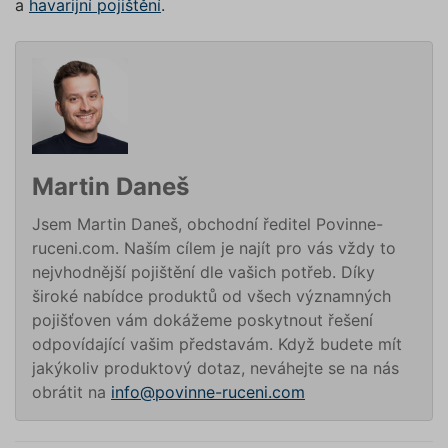
a
havarijní pojištění
.
web bez nich nemůže fungovat. Tyto cookies
nezbytné pro chod této webové
můžeme využívat i bez Vašeho souhlasu.
stránky. Nastavení cookies
Poskytovatel /
můžete kdykoliv upravit na
Název
Vyprší
Popis
Doména
podstránce "Změnit nastavení
affiliate
.povinne-
1 den
Tento s
Cookies" v zápatí našich
ruceni.com
cookie
používá
internetových stránek. Další
správn
informace naleznete v našich
funkčno
a priorit
Zásadách ochrany osobních
Martin Daneš
záznamů
dalšího 
údajů
a
Zásadách používání
o relaci
Jsem Martin Daneš, obchodní ředitel Povinne-
souborů cookie
.“
uživatel
ruceni.com. Naším cílem je najít pro vás vždy to
testing
.povinne-
1 den
Tento s
ruceni.com
cookie
nejvhodnější pojištění dle vašich potřeb. Díky
používá
široké nabídce produktů od všech významných
AB testo
pojišťoven vám dokážeme poskytnout řešení
utm_campaign
.povinne-
1 den
Tento s
ruceni.com
cookie
odpovídající vašim představám. Když budete mít
používá
jakýkoliv produktový dotaz, neváhejte se na nás
správn
funkčno
obrátit na
info@povinne-ruceni.com
a priorit
záznamů
dalšího 
o relaci