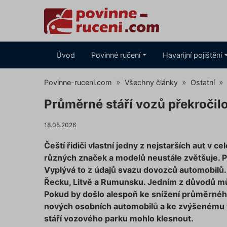
Úvod
Povinné ručení
Havarijní pojištění
Povinne-ruceni.com
Všechny články
Ostatní
Průměrné stáří vozů překročilo
18.05.2026
Čeští řidiči vlastní jedny z nejstarších aut v 
různých značek a modelů neustále zvětšuje. Pr
Vyplývá to z údajů svazu dovozců automobilů. 
Řecku, Litvě a Rumunsku. Jedním z důvodů můž
Pokud by došlo alespoň ke snížení průměrnéh
nových osobních automobilů a ke zvýšenému v
stáří vozového parku mohlo klesnout.