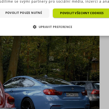
sdílíme se svými partnery pro sociální média, inzerci a ana
zných typů půjček – např. spotřebitelský úvěr
ré typy cookies (výkonové soubory, soubory cílení, funkční
dává v ČR tradičně Škoda Auto. Následuje
ry, nezařazené soubory) můžeme využívat pouze s Vaším
POVOLIT POUZE NUTNÉ
POVOLIT VŠECHNY COOKIES
y prodaných nových aut jsou firemní vozy. Prodej
hozím souhlasem, který můžete udělit zaškrtnutím políčka
sá, a to zhruba o jednu desetinu.
ušného druhu cookies pod tlačítkem „Upravit preference“.
UPRAVIT PREFERENCE
as s použitím všech těchto typů cookies můžete udělit také
duše jedním kliknutím na tlačítko „Povolit všechny cookies“
EZBYTNĚ NUTNÉ SOUBORY
VÝKONOVÉ SOUBORY
 si nepřejete udělit souhlas s používáním žádného z volit
ookies, klikněte na tlačítko „Povolit pouze nutné cookies“,
OUBORY CÍLENÍ
FUNKČNÍ SOUBORY
e využívat pouze tzv. nutné nebo funkční cookies, jejichž
tí je nezbytné pro chod této webové stránky. Nastavení coo
EZAŘAZENÉ SOUBORY
e kdykoliv upravit na podstránce "Změnit nastavení Cookie
í našich internetových stránek. Další informace naleznete 
h
Zásadách ochrany osobních údajů
a
Zásadách používání
rů cookie
.“
zbytně nutné soubory
Výkonové soubory
Soubory cílení
Funkční soub
Nezařazené soubory
 nutné soubory cookies zprostředkovávají základní funkčnost stránky, web bez nich 
. Tyto cookies můžeme využívat i bez Vašeho souhlasu.