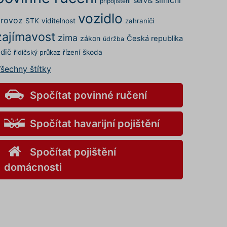
servis
připojištění
vozidlo
rovoz
STK
viditelnost
zahraničí
zajímavost
zima
zákon
Česká republika
údržba
idič
řízení
škoda
řidičský průkaz
šechny štítky
Spočítat povinné ručení
Spočítat havarijní pojištění
Spočítat pojištění
domácnosti