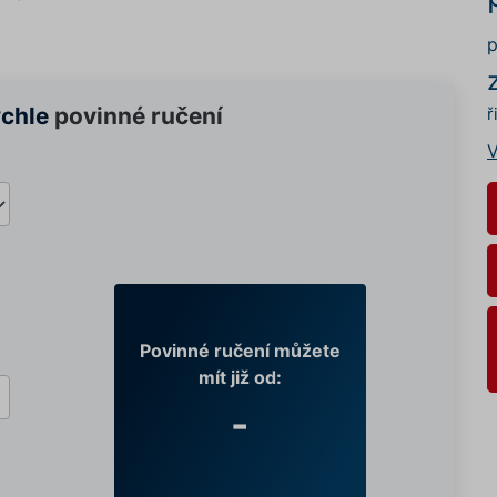
p
ychle
povinné ručení
ř
V
Povinné ručení můžete
mít již od:
-