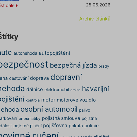
25.06.2026
íst dále
Archiv článků
Štítky
auto
autopojištění
autonehoda
bezpečnost
bezpečná jízda
brzdy
dopravní
doprava
ena
cestování
nehoda
havarijní
dálnice
elektromobil
emise
pojištění
motor
motorové vozidlo
kontrola
osobní automobil
nehoda
palivo
pojistná smlouva
arkování
pojistná
pneumatiky
pojišťovna
pokuta
policie
dálost
pojistné plnění
povinné ručení
silniční