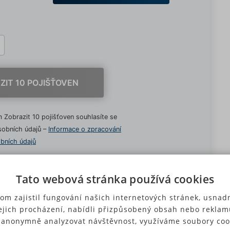
ZIT 10 POJIŠŤOVEN
 Zobrazit 10 pojišťoven souhlasíte se
obních údajů –
Informace o zpracování
bních údajů
Tato webová stránka používá cookies
om zajistil fungování našich internetových stránek, usnadn
ejich procházení, nabídli přizpůsobený obsah nebo reklam
by. Pokud je dostatek peněz na účtu, nic nebrání
 anonymně analyzovat návštěvnost, využíváme soubory coo
dnoduše vhodný vůz vybrat. V případě nedostatku