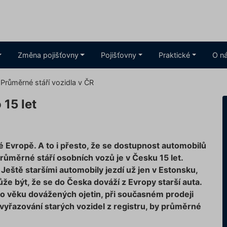
Změna pojišťovny
Pojišťovny
Praktické
O n
Průměrné stáří vozidla v ČR
 15 let
celé Evropě. A to i přesto, že se dostupnost automobilů
ůměrné stáří osobních vozů je v Česku 15 let.
Ještě staršími automobily jezdí už jen v Estonsku,
e být, že se do Česka dováží z Evropy starší auta.
o věku dovážených ojetin, při současném prodeji
yřazování starých vozidel z registru, by průměrné