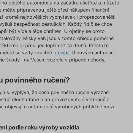
e
www.povinne-
2 dny
Ovlivňuje vzhled (značky) online
šího ojetého automobilu na začátku ušetříte a můžete
Zásadách ochrany osobních údajů
ruceni.com
kalkulaček.
Zásadách používán
 mějte připravenou ještě před nákupem finanční
SID
Zavřením
Cookie generovaný aplikacemi zalo
PHP.net
zí kromě nejnovějších vychytávek i propracovanější
prohlížeče
na jazyce PHP. Toto je univerzální
www.povinne-
identifikátor používaný k udržování
ruceni.com
vyšují bezpečnost cestujících. Každý řidič se chce
proměnných relací uživatelů. Obvyk
jedná o náhodně vygenerované čísl
pší být více a lépe chráněn. U ojetiny se proto
použití může být specifické pro da
instalovány. Misky vah jsou v tomto ohledu poměrně
ale dobrým příkladem je udržování
www.povinne-ruceni.com
přihlášeného stavu uživatele mezi
které lidi přeci jen lepší než ta druhá. Přestože
stránkami.
https://www.povinne-
pomeňte se vždy kvalitně
pojistit
. U nových aut není
d
.povinne-
1 rok 1
Tento soubor cookie používáme pr
com/kontakt/
ryje škody i na Vašem vozidle v případě nehody,
ruceni.com
měsíc
správnou funkčnost CRM a prioritiz
záznamů bez dalšího detailu o relac
https://www.povin
uživatele.
com/informace-o-zpracovani-osobnich-udaju/
edium
.povinne-
1 den
Tento soubor cookie používáme pr
nu povinného ručení?
ruceni.com
správnou funkčnost CRM a prioritiz
záznamů bez dalšího detailu o relac
zde
uživatele.
p a.s. vyplývá, že cena povinného ručení výrazně
1 den
Tento soubor cookie používáme pr
Google
ojistné dlouhodobě platí provozovatelé veteránů a
správnou funkčnost CRM a prioritiz
.povinne-
záznamů bez dalšího detailu o relac
 se objevují u automobilů vyrobených přibližně mezi
ruceni.com
uživatele.
e roku výroby vozidla
ní podle roku výroby vozidla
Poskytovatel