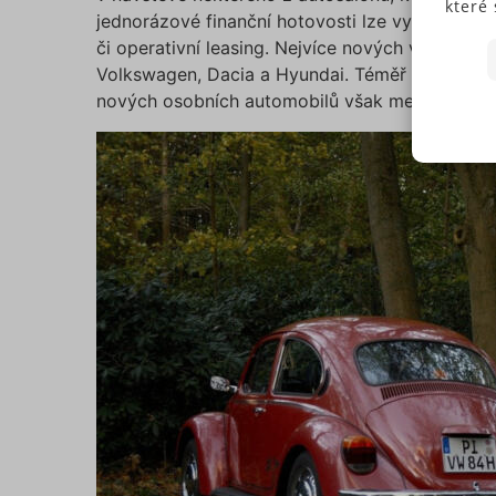
které 
jednorázové finanční hotovosti lze vybírat z rů
Někte
či operativní leasing. Nejvíce nových vozů pro
soubo
Volkswagen, Dacia a Hyundai. Téměř tři čtvrtin
předc
nových osobních automobilů však meziročně kle
přísl
Souhl
jedno
N
Pokud
typů c
S
budem
použi
N
můžet
zápat
našic
soubo
Ne
Nezbytně
fungovat