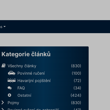
ás
Kategorie článků
Všechny články
(830)
Povinné ručení
(100)
Havarijní pojištění
(72)
FAQ
(34)
Ostatní
(424)
Pojmy
(830)
Povinné ručení do zahraničí
(47)