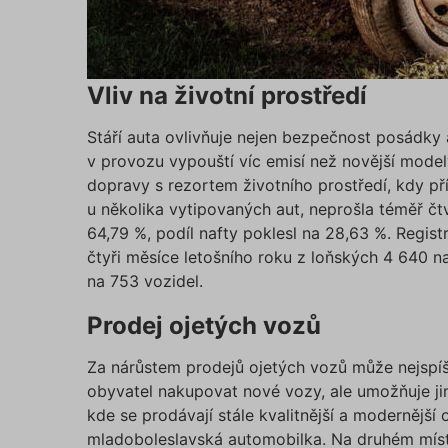
Vliv na životní prostředí
Stáří auta ovlivňuje nejen bezpečnost posádky a
v provozu vypouští víc emisí než novější modely
dopravy s rezortem životního prostředí, kdy pří
u několika vytipovaných aut, neprošla téměř čtv
64,79 %, podíl nafty poklesl na 28,63 %. Regis
čtyři měsíce letošního roku z loňských 4 640 n
na 753 vozidel.
Prodej ojetých vozů
Za nárůstem prodejů ojetých vozů může nejspíš
obyvatel nakupovat nové vozy, ale umožňuje j
kde se prodávají stále kvalitnější a modernější
mladoboleslavská automobilka. Na druhém míst