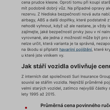
suriSit
cena prudce klesne. Oproti tomu při koupi star
mít podobně dobrý vůz. Na případné opravy ale
cookies
PHPSES
rezervu. Z hlediska bezpečnosti nová auta nabí
airbagy, ABS a další doplňky, které podstatně z
nehodě vyhnout, když už ale nastane, je vždy le
zajímejte, jaké bezpečností prvky jsou v ní na
vyrovnané, ale jedna z možností může být pro ně
nelze určit, která varianta je ta správná, neza
pfp-ui
ruceni.
na škodu si připlatit
havarijní pojištění
, které k
u které jste viníkem vy.
ruceni.
utm_m
Jak stáří vozidla ovlivňuje ce
Z interních dat společnosti Suri Insurance Grou
gclid
souvisí se stářím vozidla. Nejnižší průměrné p
velmi starých vozidel, zatímco nejvyšší částky
lety 1995 až 2015.
Průměrná cena povinného ručení podl
Průměrná cena povinného ruče