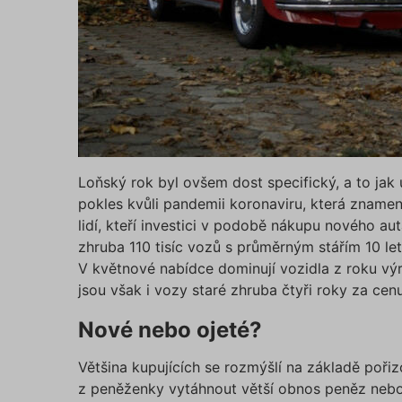
Název
affiliat
testing
utm_c
Loňský rok byl ovšem dost specifický, a to jak 
pokles kvůli pandemii koronaviru, která zname
utm_so
lidí, kteří investici v podobě nákupu nového au
zhruba 110 tisíc vozů s průměrným stářím 10 let,
V květnové nabídce dominují vozidla z roku vý
Cookie
jsou však i vozy staré zhruba čtyři roky za cen
Nové nebo ojeté?
_GREC
Většina kupujících se rozmýšlí na základě poř
z peněženky vytáhnout větší obnos peněz nebo s