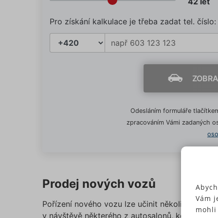
Pro získání kalkulace je třeba zadat tel. číslo:
ZOBRA
Odesláním formuláře tlačítkem
zpracováním Vámi zadaných os
oso
Prodej nových vozů
Abych
Vám j
Pořízení nového vozu lze učinit několika způso
mohli
v návštěvě některého z autosalonů, kde lze je