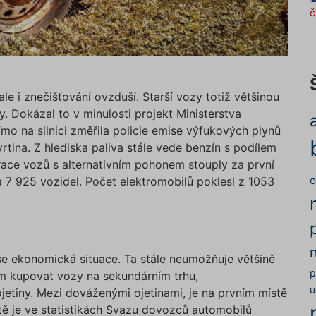
č
le i znečišťování ovzduší. Starší vozy totiž většinou
. Dokázal to v minulosti projekt Ministerstva
mo na silnici změřila policie emise výfukových plynů
rtina. Z hlediska paliva stále vede benzín s podílem
trace vozů s alternativním pohonem stouply za první
a 7 925 vozidel. Počet elektromobilů poklesl z 1053
c
e ekonomická situace. Ta stále neumožňuje většině
p
im kupovat vozy na sekundárním trhu,
u
 ojetiny. Mezi dováženými ojetinami, je na prvním místě
ě je ve statistikách Svazu dovozců automobilů