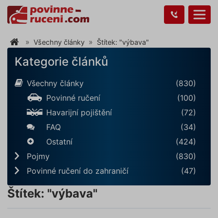
Všechny články
Štítek: "výbava"
Kategorie článků
Všechny články
(830)
Povinné ručení
(100)
Havarijní pojištění
(72)
FAQ
(34)
Ostatní
(424)
Pojmy
(830)
Povinné ručení do zahraničí
(47)
Štítek: "výbava"