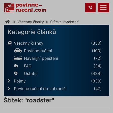
Všechny články
Štítek: "roadster"
Kategorie článků
Všechny články
(830)
Povinné ručení
(100)
Havarijní pojištění
(72)
FAQ
(34)
Ostatní
(424)
Pojmy
(830)
Povinné ručení do zahraničí
(47)
Štítek: "roadster"