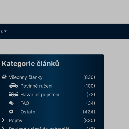
ás
Kategorie článků
Všechny články
(830)
Povinné ručení
(100)
Havarijní pojištění
(72)
FAQ
(34)
Ostatní
(424)
Pojmy
(830)
Povinné ručení do zahraničí
(47)