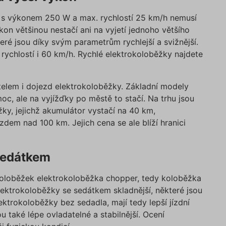
e
www.povinne-
2 dny
Ovlivňuje vzhled (značky) online
Zásadách ochrany osobních údajů
ruceni.com
kalkulaček.
Zásadách používán
 s výkonem 250 W a max. rychlostí 25 km/h nemusí
SID
Zavřením
Cookie generovaný aplikacemi zalo
PHP.net
n většinou nestačí ani na vyjetí jednoho většího
prohlížeče
na jazyce PHP. Toto je univerzální
www.povinne-
identifikátor používaný k udržování
ruceni.com
eré jsou díky svým parametrům rychlejší a svižnější.
proměnných relací uživatelů. Obvyk
jedná o náhodně vygenerované čísl
 rychlostí i 60 km/h. Rychlé elektrokoloběžky najdete
použití může být specifické pro da
ale dobrým příkladem je udržování
www.povinne-ruceni.com
přihlášeného stavu uživatele mezi
stránkami.
elem i dojezd elektrokoloběžky. Základní modely
https://www.povinne-
d
.povinne-
1 rok 1
Tento soubor cookie používáme pr
com/kontakt/
oc, ale na vyjížďky po městě to stačí. Na trhu jsou
ruceni.com
měsíc
správnou funkčnost CRM a prioritiz
záznamů bez dalšího detailu o relac
ky, jejichž akumulátor vystačí na 40 km,
https://www.povin
uživatele.
dem nad 100 km. Jejich cena se ale blíží hranici
com/informace-o-zpracovani-osobnich-udaju/
edium
.povinne-
1 den
Tento soubor cookie používáme pr
ruceni.com
správnou funkčnost CRM a prioritiz
záznamů bez dalšího detailu o relac
zde
uživatele.
sedátkem
1 den
Tento soubor cookie používáme pr
Google
správnou funkčnost CRM a prioritiz
.povinne-
koloběžek elektrokoloběžka chopper, tedy koloběžka
záznamů bez dalšího detailu o relac
ruceni.com
uživatele.
lektrokoloběžky se sedátkem skladnější, některé jsou
ktrokoloběžky bez sedadla, mají tedy lepší jízdní
u také lépe ovladatelné a stabilnější. Ocení
Poskytovatel