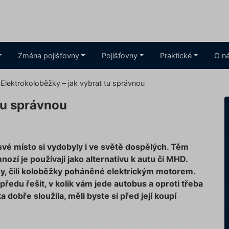
Změna pojišťovny
Pojišťovny
Praktické
O n
Elektrokoloběžky – jak vybrat tu správnou
tu správnou
 své místo si vydobyly i ve světě dospělých. Těm
ozí je používají jako alternativu k autu či MHD.
y, čili koloběžky poháněné elektrickým motorem.
ředu řešit, v kolik vám jede autobus a oproti třeba
 dobře sloužila, měli byste si před její koupí