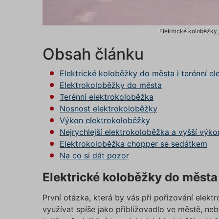
Elektrické koloběžky 
Obsah článku
Elektrické koloběžky do města i terénní e
Elektrokoloběžky do města
Terénní elektrokoloběžka
Nosnost elektrokoloběžky
Výkon elektrokoloběžky
Nejrychlejší elektrokoloběžka a vyšší výko
Elektrokoloběžka chopper se sedátkem
Na co si dát pozor
Elektrické koloběžky do města 
První otázka, která by vás při pořizování elekt
využívat spíše jako přibližovadlo ve městě, neb