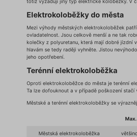
totiž vyžadují jiný typ elektrické koloběžky. V 
Elektrokoloběžky do města
Mezi výhody městských elektrokoloběžek patří j
ovladatelnost. Jsou celkově menší a ne tak robu
kolečky z polyuretanu, která mají dobré jízdní 
hlavám se tedy raději vyhněte. Jistou nevýhod
jeho opotřebení.
Terénní elektrokoloběžka
Oproti elektrokoloběžce do města je terénní el
Ta lze dofouknout a v případě poškození stačí v
Městské a terénní elektrokoloběžky se výrazněji
Max.
Městská elektrokoloběžka
většin