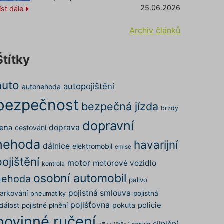
25.06.2026
íst dále
Archiv článků
Štítky
auto
autopojištění
autonehoda
bezpečnost
bezpečná jízda
brzdy
dopravní
doprava
ena
cestování
nehoda
havarijní
dálnice
elektromobil
emise
pojištění
motor
motorové vozidlo
kontrola
osobní automobil
nehoda
palivo
pojistná smlouva
arkování
pojistná
pneumatiky
pojišťovna
pokuta
policie
dálost
pojistné plnění
povinné ručení
silniční