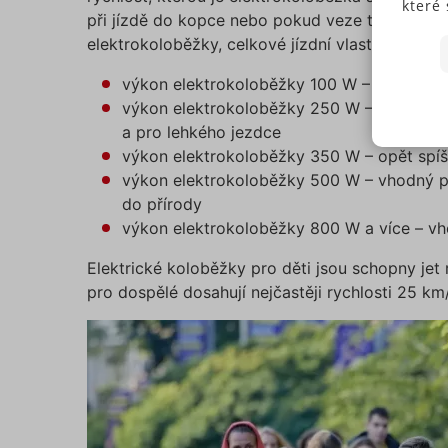
které 
při jízdě do kopce nebo pokud veze těžšího je
Někte
elektrokoloběžky, celkové jízdní vlastnosti ale
soubo
předc
výkon elektrokoloběžky 100 W – vhodný pr
přísl
výkon elektrokoloběžky 250 W – hodí se n
Souhl
a pro lehkého jezdce
jedno
výkon elektrokoloběžky 350 W – opět spíš
N
Pokud
výkon elektrokoloběžky 500 W – vhodný pro
typů c
S
do přírody
budem
výkon elektrokoloběžky 800 W a více – vho
použi
N
můžet
Elektrické koloběžky pro děti jsou schopny jet
zápat
pro dospělé dosahují nejčastěji rychlosti 25 km
našic
soubo
Ne
Nezbytně
fungovat