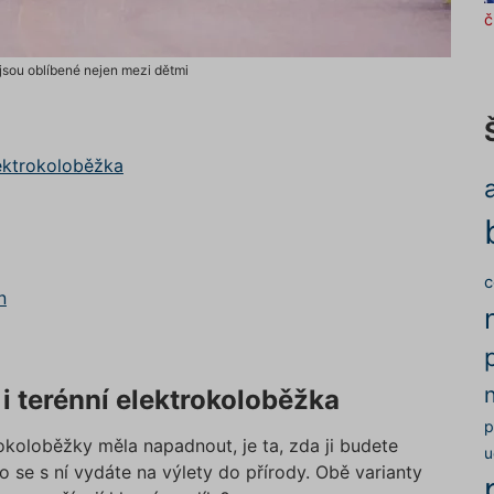
č
jsou oblíbené nejen mezi dětmi
lektrokoloběžka
c
n
i terénní elektrokoloběžka
p
rokoloběžky měla napadnout, je ta, zda ji budete
u
o se s ní vydáte na výlety do přírody. Obě varianty