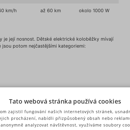
60 km/h
až 60 km
okolo 1000 W
je její nosnost. Dětské elektrické koloběžky mívají
 jsou potom nejčastějšími kategoriemi:
těž zvládne nejen konstrukce, ale i motorek
ednit i věci, které máte na sobě či v batohu.
Tato webová stránka používá cookies
om zajistil fungování našich internetových stránek, usnadn
ejich procházení, nabídli přizpůsobený obsah nebo reklam
koloběžky. Na něm totiž závisí nejen maximální
 anonymně analyzovat návštěvnost, využíváme soubory coo
vinout, ale i to, zda je danou rychlost schopna udržet