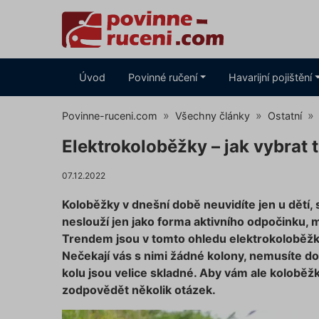
Úvod
Povinné ručení
Havarijní pojištění
Povinne-ruceni.com
Všechny články
Ostatní
Elektrokoloběžky – jak vybrat 
07.12.2022
Koloběžky v dnešní době neuvidíte jen u dětí,
neslouží jen jako forma aktivního odpočinku, mn
Trendem jsou v tomto ohledu elektrokoloběžk
Nečekají vás s nimi žádné kolony, nemusíte dop
kolu jsou velice skladné. Aby vám ale koloběžka
zodpovědět několik otázek.