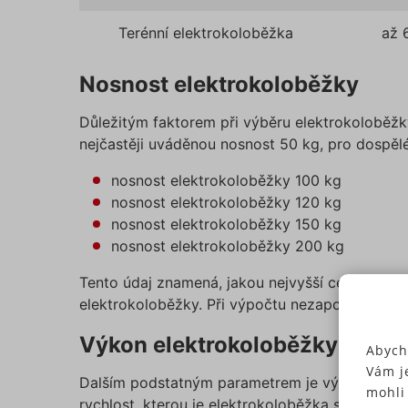
Terénní elektrokoloběžka
až 
Nosnost elektrokoloběžky
Důležitým faktorem při výběru elektrokoloběžky 
nejčastěji uváděnou nosnost 50 kg, pro dospělé
nosnost elektrokoloběžky 100 kg
nosnost elektrokoloběžky 120 kg
nosnost elektrokoloběžky 150 kg
nosnost elektrokoloběžky 200 kg
Tento údaj znamená, jakou nejvyšší celkovou zá
elektrokoloběžky. Při výpočtu nezapomeňte zohl
Výkon elektrokoloběžky
Abych
Vám j
Dalším podstatným parametrem je výkon elektro
mohli
rychlost, kterou je elektrokoloběžka schopna vy