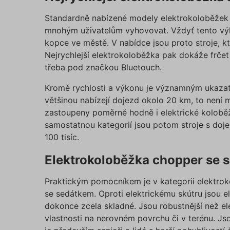
suriSit
Standardně nabízené modely elektrokoloběžek
cookies
PHPSES
mnohým uživatelům vyhovovat. Vždyť tento výko
kopce ve městě. V nabídce jsou proto stroje, kt
Nejrychlejší elektrokoloběžka pak dokáže frčet
třeba pod značkou Bluetouch.
Kromě rychlosti a výkonu je významným ukazat
pfp-ui
ruceni.
většinou nabízejí dojezd okolo 20 km, to není m
zastoupeny poměrně hodně i elektrické koloběž
samostatnou kategorií jsou potom stroje s dojez
ruceni.
utm_m
100 tisíc.
Elektrokoloběžka chopper se 
gclid
Praktickým pomocníkem je v kategorii elektro
se sedátkem. Oproti elektrickému skútru jsou e
dokonce zcela skladné. Jsou robustnější než ele
vlastnosti na nerovném povrchu či v terénu. Jso