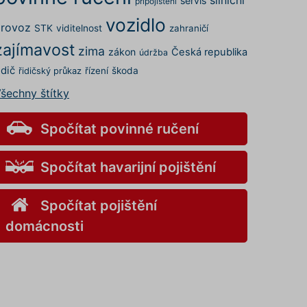
servis
připojištění
vozidlo
rovoz
STK
viditelnost
zahraničí
zajímavost
zima
zákon
Česká republika
údržba
idič
řízení
škoda
řidičský průkaz
šechny štítky
Spočítat povinné ručení
Spočítat havarijní pojištění
Spočítat pojištění
domácnosti