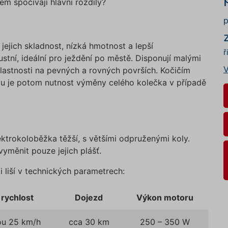
čem spočívají hlavní rozdíly?
p
ejich skladnost, nízká hmotnost a lepší
ř
stní, ideální pro ježdění po městě. Disponují malými
V
vlastnosti na pevných a rovných površích. Kočičím
ou je potom nutnost výměny celého kolečka v případě
ektrokoloběžka těžší, s většími odpruženými koly.
yměnit pouze jejich plášť.
 liší v technických parametrech:
 rychlost
Dojezd
Výkon motoru
ou 25 km/h
cca 30 km
250 – 350 W