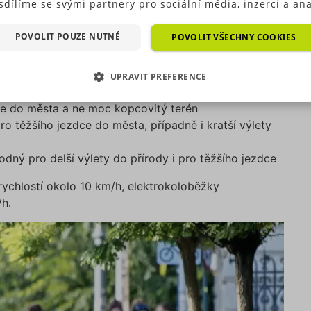
sdílíme se svými partnery pro sociální média, inzerci a ana
zdce. V nabídce naleznete různě výkonné
ré typy cookies (výkonové soubory, soubory cílení, funkční
 záleží na konkrétním modelu:
ry, nezařazené soubory) můžeme využívat pouze s Vaším
POVOLIT POUZE NUTNÉ
POVOLIT VŠECHNY COOKIES
hozím souhlasem, který můžete udělit zaškrtnutím políčka
o malé děti
ušného druhu cookies pod tlačítkem „Upravit preference“.
a nenáročnou jízdu po městě po rovinatém terénu
UPRAVIT PREFERENCE
as s použitím všech těchto typů cookies můžete udělit také
duše jedním kliknutím na tlačítko „Povolit všechny cookies“
e do města a ne moc kopcovitý terén
EZBYTNĚ NUTNÉ SOUBORY
VÝKONOVÉ SOUBORY
 si nepřejete udělit souhlas s používáním žádného z volit
 těžšího jezdce do města, případně i kratší výlety
ookies, klikněte na tlačítko „Povolit pouze nutné cookies“,
OUBORY CÍLENÍ
FUNKČNÍ SOUBORY
e využívat pouze tzv. nutné nebo funkční cookies, jejichž
dný pro delší výlety do přírody i pro těžšího jezdce
tí je nezbytné pro chod této webové stránky. Nastavení coo
EZAŘAZENÉ SOUBORY
e kdykoliv upravit na podstránce "Změnit nastavení Cookie
 rychlostí okolo 10 km/h, elektrokoloběžky
í našich internetových stránek. Další informace naleznete 
/h.
h
Zásadách ochrany osobních údajů
a
Zásadách používání
rů cookie
.“
zbytně nutné soubory
Výkonové soubory
Soubory cílení
Funkční soub
Nezařazené soubory
 nutné soubory cookies zprostředkovávají základní funkčnost stránky, web bez nich 
. Tyto cookies můžeme využívat i bez Vašeho souhlasu.