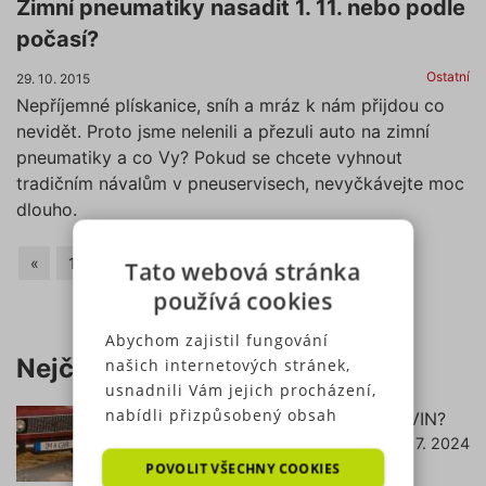
Zimní pneumatiky nasadit 1. 11. nebo podle
počasí?
Ostatní
29. 10. 2015
Nepříjemné plískanice, sníh a mráz k nám přijdou co
nevidět. Proto jsme nelenili a přezuli auto na zimní
pneumatiky a co Vy? Pokud se chcete vyhnout
tradičním návalům v pneuservisech, nevyčkávejte moc
dlouho.
«
1
3
4
…
Tato webová stránka
používá cookies
Abychom zajistil fungování
Nejčtenější články
našich internetových stránek,
usnadnili Vám jejich procházení,
nabídli přizpůsobený obsah
Jak zjistit pojištění podle RZ (SPZ) a VIN?
nebo reklamu a mohli anonymně
18. 7. 2024
číst dále
analyzovat návštěvnost,
POVOLIT VŠECHNY COOKIES