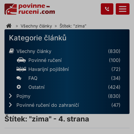
Všechny články
Štítek: "zima"
Kategorie článků
Všechny články
(830)
Povinné ručení
(100)
Havarijní pojištění
(72)
FAQ
(34)
Ostatní
(424)
Pojmy
(830)
Povinné ručení do zahraničí
(47)
Štítek: "zima" - 4. strana