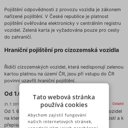
Pojištění odpovědnosti z provozu vozidla je zákonem
nařízené pojištění. V České republice je platnost
pojištění ověřována elektronicky v centrálním registru
vozidel. Zelená karta je vyžadována pouze pro cesty
do zahraničí.
Hraniční pojištění pro cizozemská vozidla
Řidiči cizozemských vozidel, která nedisponují zelenou
kartou platnou na území ČR, jsou při vstupu do ČR
povinni uzavřít hraniční pojištění.
Od 1.6.2017 přihlásíte auto kdekoliv
Tato webová stránka
používá cookies
Ostatní
21. 7. 2017
Od 1. 6. 2017 můžete provést změny v registru vozidel
Abychom zajistil fungování
na kterémkoliv úřadě obce s rozšířenou působností a k
našich internetových stránek,
přepisu vozu nepotřebujete účast druhé strany.
usnadnili Vám jejich procházení,