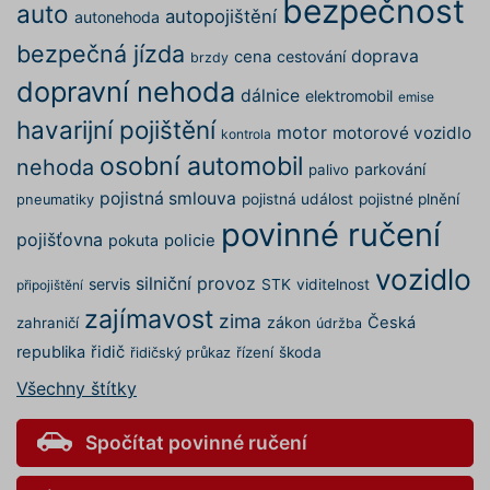
bezpečnost
auto
používá
autopojištění
autonehoda
AB testo
bezpečná jízda
doprava
cena
cestování
brzdy
utm_campaign
.povinne-
1 den
Tento s
ruceni.com
cookie
dopravní nehoda
používá
dálnice
elektromobil
emise
správn
funkčno
havarijní pojištění
motor
motorové vozidlo
kontrola
a priorit
záznamů
osobní automobil
nehoda
dalšího 
parkování
palivo
o relaci
pojistná smlouva
uživatel
pojistná událost
pojistné plnění
pneumatiky
povinné ručení
utm_source
.povinne-
1 den
Tento s
pojišťovna
pokuta
policie
ruceni.com
cookie
používá
vozidlo
správn
silniční provoz
servis
STK
viditelnost
připojištění
funkčno
a priorit
zajímavost
zima
záznamů
zákon
Česká
zahraničí
údržba
dalšího 
republika
řidič
o relaci
řízení
škoda
řidičský průkaz
uživatel
Všechny štítky
CookieScriptConsent
1 rok
Tento s
CookieScript
cookie 
.povinne-
služba 
ruceni.com
Spočítat povinné ručení
Script.c
zapamat
předvol