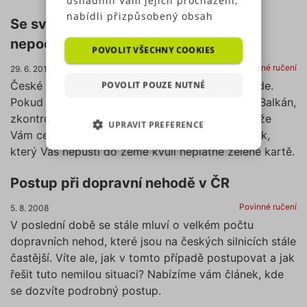
nabídli přizpůsobený obsah
Se svou zelenou kartou v Kosovu
nebo reklamu a mohli anonymně
nepochodíte
analyzovat návštěvnost,
POVOLIT VŠECHNY COOKIES
využíváme soubory cookies,
Povinné ručení
29. 6. 2015
které sdílíme se svými partnery
POVOLIT POUZE NUTNÉ
České povinné ručení Vám v Kosovu platit nebude.
pro sociální média, inzerci a
Pokud si plánujete dovolenou po vlastní ose na Balkán,
analýzu. Některé typy cookies
zkontrolujte si svou zelenou kartu a ujistěte se, že
UPRAVIT PREFERENCE
(výkonové soubory, soubory
Vám cestu po balkánských zemích nezkříží celník,
cílení, funkční soubory,
který Vás nepustí do země kvůli neplatné zelené kartě.
NEZBYTNĚ NUTNÉ SOUBORY
nezařazené soubory) můžeme
využívat pouze s Vaším
Postup při dopravní nehodě v ČR
VÝKONOVÉ SOUBORY
předchozím souhlasem, který
můžete udělit zaškrtnutím
Povinné ručení
5. 8. 2008
SOUBORY CÍLENÍ
políčka u příslušného druhu
V poslední době se stále mluví o velkém počtu
cookies pod tlačítkem „Upravit
dopravních nehod, které jsou na českých silnicích stále
preference“. Souhlas s použitím
FUNKČNÍ SOUBORY
častější. Víte ale, jak v tomto případě postupovat a jak
všech těchto typů cookies
řešit tuto nemilou situaci? Nabízíme vám článek, kde
můžete udělit také jednoduše
NEZAŘAZENÉ SOUBORY
se dozvíte podrobný postup.
jedním kliknutím na tlačítko