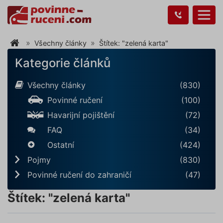
Všechny články
Štítek: "zelená karta"
Kategorie článků
Všechny články
(830)
Povinné ručení
(100)
Havarijní pojištění
(72)
FAQ
(34)
Ostatní
(424)
Pojmy
(830)
Povinné ručení do zahraničí
(47)
Štítek: "zelená karta"