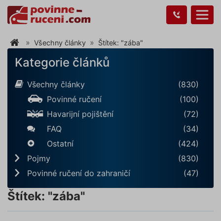
Všechny články
Štítek: "zába"
Kategorie článků
Všechny články
(830)
Povinné ručení
(100)
Havarijní pojištění
(72)
FAQ
(34)
Ostatní
(424)
Pojmy
(830)
Povinné ručení do zahraničí
(47)
Štítek: "zába"