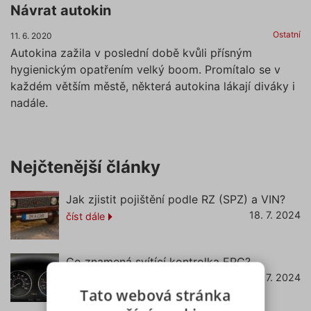
Návrat autokin
Ostatní
11. 6. 2020
Autokina zažila v poslední době kvůli přísným
hygienickým opatřením velký boom. Promítalo se v
každém větším městě, některá autokina lákají diváky i
nadále.
Nejčtenější články
Jak zjistit pojištění podle RZ (SPZ) a VIN?
18. 7. 2024
číst dále
Co znamená svítící kontrolka EPC?
22. 7. 2024
číst dále
Tato webová stránka