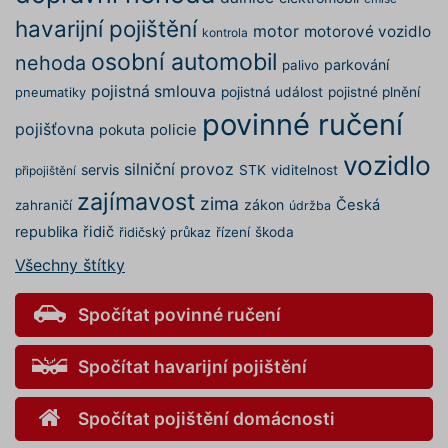
utm_campaign
.povinne-
1 den
Tento s
havarijní pojištění
ruceni.com
cookie
motor
motorové vozidlo
kontrola
používá
správn
osobní automobil
nehoda
parkování
palivo
funkčno
a priorit
pojistná smlouva
pojistná událost
pojistné plnění
pneumatiky
záznamů
dalšího 
povinné ručení
o relaci
pojišťovna
pokuta
policie
uživatel
vozidlo
utm_source
.povinne-
1 den
Tento s
silniční provoz
servis
STK
viditelnost
připojištění
ruceni.com
cookie
používá
zajímavost
zima
zákon
Česká
zahraničí
údržba
správn
funkčno
republika
řidič
řízení
škoda
řidičský průkaz
a priorit
záznamů
dalšího 
Všechny štítky
o relaci
uživatel
Spočítat povinné ručení
CookieScriptConsent
1 rok
Tento s
CookieScript
cookie 
.povinne-
služba 
ruceni.com
Script.c
Spočítat havarijní pojištění
zapamat
předvol
souhlas
Spočítat pojištění domácnosti
soubory
návštěvn
nutné, 