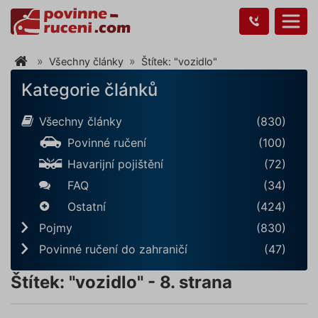
Všechny články
Štítek: "vozidlo"
Kategorie článků
Všechny články
(830)
Povinné ručení
(100)
Havarijní pojištění
(72)
FAQ
(34)
Ostatní
(424)
Pojmy
(830)
Povinné ručení do zahraničí
(47)
Štítek: "vozidlo" - 8. strana