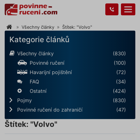
Všechny články
Štítek: "Volvo"
Kategorie článků
Všechny články
(830)
Povinné ručení
(100)
Havarijní pojištění
(72)
FAQ
(34)
Ostatní
(424)
Pojmy
(830)
Povinné ručení do zahraničí
(47)
Štítek: "Volvo"