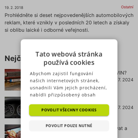
Ostatní
19. 2. 2018
Prohlédněte si deset nejpovedenějších automobilových
reklam, které vznikly v posledních 20 letech a získaly
si oblibu laické i odborné veřejnosti.
Tato webová stránka
Nejčtenější články
používá cookies
Jak zjistit pojištění podle RZ (SPZ) a VIN?
Abychom zajistil fungování
18. 7. 2024
našich internetových stránek,
číst dále
usnadnili Vám jejich procházení,
nabídli přizpůsobený obsah
Co znamená svítící kontrolka EPC?
nebo reklamu a mohli anonymně
22. 7. 2024
číst dále
analyzovat návštěvnost,
POVOLIT VŠECHNY COOKIES
využíváme soubory cookies,
které sdílíme se svými partnery
POVOLIT POUZE NUTNÉ
Podsedák do auta – od kdy ho používat a
pro sociální média, inzerci a
jak vybrat ten správný?
analýzu. Některé typy cookies