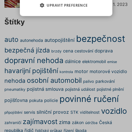
7. 11. 2023
číst dále
UPRAVIT PREFERENCE
(výkonové soubory, soubory
cílení, funkční soubory,
NEZBYTNĚ NUTNÉ SOUBORY
nezařazené soubory) můžeme
Štítky
využívat pouze s Vaším
VÝKONOVÉ SOUBORY
předchozím souhlasem, který
bezpečnost
auto
můžete udělit zaškrtnutím
autopojištění
autonehoda
SOUBORY CÍLENÍ
políčka u příslušného druhu
bezpečná jízda
doprava
cena
cestování
brzdy
cookies pod tlačítkem „Upravit
dopravní nehoda
preference“. Souhlas s použitím
FUNKČNÍ SOUBORY
dálnice
elektromobil
emise
všech těchto typů cookies
havarijní pojištění
motor
motorové vozidlo
kontrola
můžete udělit také jednoduše
NEZAŘAZENÉ SOUBORY
osobní automobil
nehoda
jedním kliknutím na tlačítko
parkování
palivo
„Povolit všechny cookies“. Pokud
pojistná smlouva
pojistná událost
pojistné plnění
pneumatiky
si nepřejete udělit souhlas s
povinné ručení
pojišťovna
pokuta
policie
používáním žádného z
Nezbytně nutné soubory
volitelných typů cookies, klikněte
vozidlo
Výkonové soubory
Soubory cílení
silniční provoz
servis
STK
viditelnost
připojištění
na tlačítko „Povolit pouze nutné
Funkční soubory
Nezařazené soubory
zajímavost
cookies“, a my budeme využívat
zima
zákon
Česká
zahraničí
údržba
pouze tzv. nutné nebo funkční
Nezbytně nutné soubory cookies
republika
řidič
řízení
škoda
řidičský průkaz