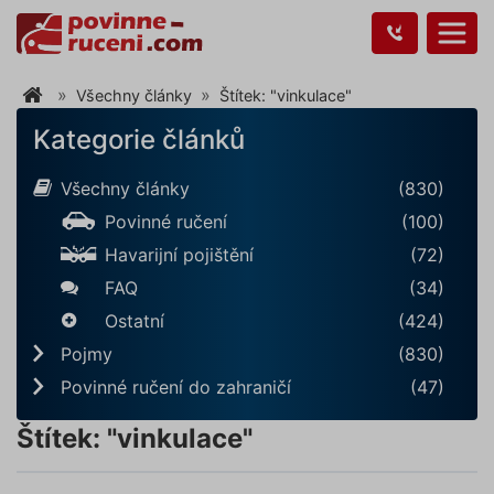
Všechny články
Štítek: "vinkulace"
Kategorie článků
Všechny články
(830)
Povinné ručení
(100)
Havarijní pojištění
(72)
FAQ
(34)
Ostatní
(424)
Pojmy
(830)
Povinné ručení do zahraničí
(47)
Štítek: "vinkulace"