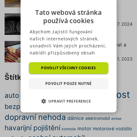
Tato webová stránka
Co znamená svítící kontrolka EPC?
používá cookies
22. 7. 2024
číst dále
Abychom zajistil fungování
našich internetových stránek,
Podsedák do auta – od kdy ho používat a
usnadnili Vám jejich procházení,
jak vybrat ten správný?
nabídli přizpůsobený obsah
7. 11. 2023
nebo reklamu a mohli anonymně
číst dále
analyzovat návštěvnost,
POVOLIT VŠECHNY COOKIES
využíváme soubory cookies,
Štítky
které sdílíme se svými partnery
POVOLIT POUZE NUTNÉ
pro sociální média, inzerci a
bezpečnost
auto
analýzu. Některé typy cookies
autopojištění
autonehoda
UPRAVIT PREFERENCE
(výkonové soubory, soubory
bezpečná jízda
doprava
cena
cestování
brzdy
cílení, funkční soubory,
NEZBYTNĚ NUTNÉ SOUBORY
dopravní nehoda
nezařazené soubory) můžeme
dálnice
elektromobil
emise
využívat pouze s Vaším
havarijní pojištění
motor
motorové vozidlo
VÝKONOVÉ SOUBORY
kontrola
předchozím souhlasem, který