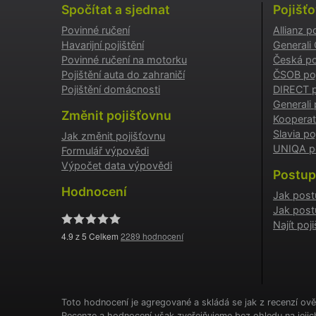
Spočítat a sjednat
Pojišť
Povinné ručení
Allianz p
testing
Havarijní pojištění
Generali
Povinné ručení na motorku
Česká po
utm_c
Pojištění auta do zahraničí
ČSOB poj
Pojištění domácnosti
DIRECT p
Generali 
utm_so
Změnit pojišťovnu
Kooperat
Slavia po
Jak změnit pojišťovnu
UNIQA po
Formulář výpovědi
Cookie
Výpočet data výpovědi
Postup
Hodnocení
Jak post
Jak post
_GREC
Najít po
4.9
z 5 Celkem
2289
hodnocení
suriSit
cookies
PHPSES
Toto hodnocení je agregované a skládá se jak z recenzí ově
Recenze a hodnocení však zveřejňujeme bez ohledu na jeji