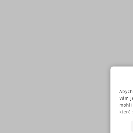
Abych
Vám j
mohli
které 
Někte
soubo
předc