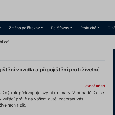
Změna pojišťovny
Pojišťovny
Praktické
O n
chřice"
jištění vozidla a připojištění proti živelné
Povinné ručení
každý rok překvapuje svými rozmary. V případě, že se
ly vyřádí právě na vašem autě, zachrání vás
živelních rizik.