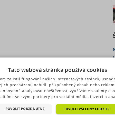
Tato webová stránka používá cookies
c
om zajistil fungování našich internetových stránek, usnadn
ejich procházení, nabídli přizpůsobený obsah nebo reklam
 anonymně analyzovat návštěvnost, využíváme soubory coo
sdílíme se svými partnery pro sociální média, inzerci a ana
ré typy cookies (výkonové soubory, soubory cílení, funkční
p
ry, nezařazené soubory) můžeme využívat pouze s Vaším
POVOLIT POUZE NUTNÉ
POVOLIT VŠECHNY COOKIES
u
hozím souhlasem, který můžete udělit zaškrtnutím políčka