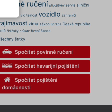
povinné ručení
silniční
servis
připojištění
vozidlo
rovoz
STK
viditelnost
zahraničí
.
zajímavost
elných
zima
zákon
Česká republika
údržba
 a my
idič
řízení
škoda
řidičský průkaz
šechny štítky
kies
s" v
v
Spočítat povinné ručení
Spočítat havarijní pojištění
ory
Spočítat pojištění
nemůže
domácnosti
o
aci