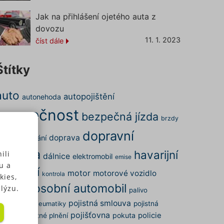
Jak na přihlášení ojetého auta z
dovozu
11. 1. 2023
číst dále
Štítky
auto
autopojištění
autonehoda
bezpečnost
bezpečná jízda
brzdy
dopravní
doprava
ena
cestování
nehoda
havarijní
ili
dálnice
elektromobil
emise
u a
pojištění
motor
motorové vozidlo
kontrola
kies,
osobní automobil
nehoda
lýzu.
palivo
pojistná smlouva
arkování
pojistná
pneumatiky
pojišťovna
pokuta
policie
dálost
pojistné plnění
 u