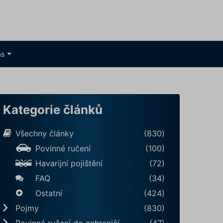
ás
Kategorie článků
Všechny články
(830)
Povinné ručení
(100)
Havarijní pojištění
(72)
FAQ
(34)
Ostatní
(424)
Pojmy
(830)
Povinné ručení do zahraničí
(47)