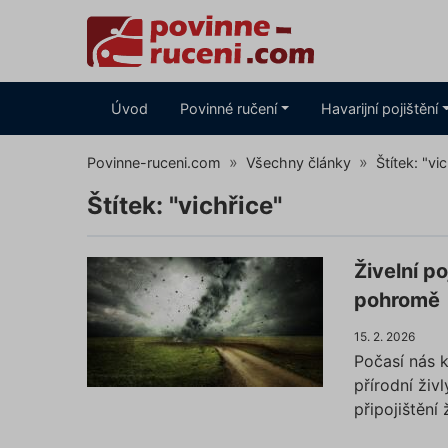
Úvod
Povinné ručení
Havarijní pojištění
Povinne-ruceni.com
Všechny články
Štítek: "vi
Štítek: "vichřice"
Živelní po
pohromě
15. 2. 2026
Počasí nás 
přírodní živ
připojištění 