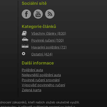
i
Sociální sítě
o AB
o
aci
Kategorie článků
i
Všechny články
(830)
o
Povinné ručení
(100)
aci
i
Havarijní pojištění
(72)
Ostatní
(424)
a
kie
Další informace
cookie
.
Pojištění auta
Nejlevnější pojištění auta
tění
CHA) za
Povinné ručení srovnání
Výpověď povinného ručení
Zelená karta
í
ženými
nocení zákazníků, kteří našich služeb skutečně využili.
upravovány. V případě ověřených recenzí se jedná o