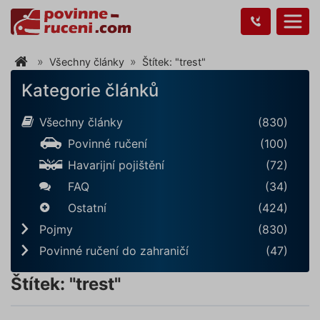
Všechny články
Štítek: "trest"
Kategorie článků
Všechny články
(830)
Povinné ručení
(100)
Havarijní pojištění
(72)
FAQ
(34)
Ostatní
(424)
Pojmy
(830)
Povinné ručení do zahraničí
(47)
Štítek: "trest"