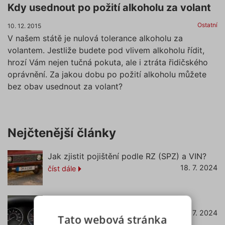
Kdy usednout po požití alkoholu za volant
Ostatní
10. 12. 2015
V našem státě je nulová tolerance alkoholu za
volantem. Jestliže budete pod vlivem alkoholu řídit,
hrozí Vám nejen tučná pokuta, ale i ztráta řidičského
oprávnění. Za jakou dobu po požití alkoholu můžete
bez obav usednout za volant?
Nejčtenější články
Jak zjistit pojištění podle RZ (SPZ) a VIN?
18. 7. 2024
číst dále
Co znamená svítící kontrolka EPC?
22. 7. 2024
číst dále
Tato webová stránka