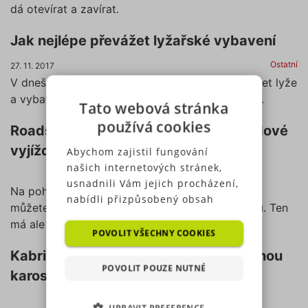
dá otevírat a zavírat.
Jak nejlépe převážet lyžařské vybavení
Ostatní
27. 11. 2017
V dnešním článku se dozvíte jak správně převážet lyže
a vybavení, aniž byste ohrozili svou bezpečnost.
Tato webová stránka
používá cookies
Roadster – dvoumístný vůz pro pohodové
vyjížďky
Abychom zajistil fungování
našich internetových stránek,
usnadnili Vám jejich procházení,
Na pohodovou vyjížďku s větrem ve vlasech se
nabídli přizpůsobený obsah
můžete vydat kromě kabrioletu také v roadsteru. Ten
nebo reklamu a mohli anonymně
má ale pouze jednu řadu sedadel.
analyzovat návštěvnost,
POVOLIT VŠECHNY COOKIES
využíváme soubory cookies,
Kabriolet – osobní automobil s otevřenou
které sdílíme se svými partnery
POVOLIT POUZE NUTNÉ
karoserií
pro sociální média, inzerci a
analýzu. Některé typy cookies
UPRAVIT PREFERENCE