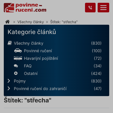
Všechny články
Štítek: "střecha"
Kategorie článků
Všechny články
(830)
Povinné ručení
(100)
Havarijní pojištění
(72)
FAQ
(34)
Ostatní
(424)
Pojmy
(830)
Povinné ručení do zahraničí
(47)
Štítek: "střecha"