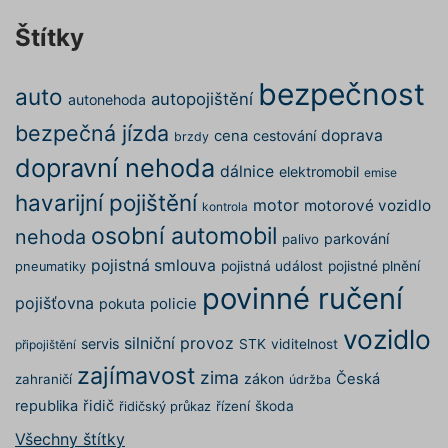
web bez nich nemůže fungovat. Tyto cookies
nezbytné pro chod této webové
můžeme využívat i bez Vašeho souhlasu.
Štítky
stránky. Nastavení cookies
Poskytovatel /
můžete kdykoliv upravit na
Název
Vyprší
Popis
Doména
podstránce "Změnit nastavení
bezpečnost
auto
affiliate
.povinne-
1 den
Tento s
autopojištění
autonehoda
Cookies" v zápatí našich
ruceni.com
cookie
používá
internetových stránek. Další
bezpečná jízda
doprava
cena
cestování
správn
brzdy
informace naleznete v našich
funkčno
dopravní nehoda
a priorit
dálnice
elektromobil
Zásadách ochrany osobních
emise
záznamů
dalšího 
údajů
a
Zásadách používání
havarijní pojištění
motor
motorové vozidlo
o relaci
kontrola
souborů cookie
.“
uživatel
osobní automobil
nehoda
parkování
palivo
testing
.povinne-
1 den
Tento s
ruceni.com
cookie
pojistná smlouva
pojistná událost
pojistné plnění
pneumatiky
používá
povinné ručení
AB testo
pojišťovna
pokuta
policie
utm_campaign
.povinne-
1 den
Tento s
vozidlo
ruceni.com
cookie
silniční provoz
servis
STK
viditelnost
připojištění
používá
správn
zajímavost
zima
funkčno
zákon
Česká
zahraničí
údržba
a priorit
záznamů
republika
řidič
řízení
škoda
řidičský průkaz
dalšího 
o relaci
Všechny štítky
uživatel