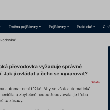
Změna pojišťovny
Pojišťovny
Praktické
O n
řevodovka"
cká převodovka vyžaduje správné
. Jak ji ovládat a čeho se vyvarovat?
Ostatní
 na automat není těžké. Aby se však automatická
neničila a zbytečně neopotřebovávala, je třeba
rčité zásady.