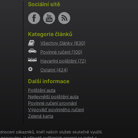
i
Sociální sítě
o AB
o
aci
Kategorie článků
i
Všechny články
(830)
o
Povinné ručení
(100)
aci
i
Havarijní pojištění
(72)
Ostatní
(424)
a
kie
Další informace
cookie
.
Pojištění auta
Nejlevnější pojištění auta
tění
CHA) za
Povinné ručení srovnání
Výpověď povinného ručení
Zelená karta
í
ženými
nocení zákazníků, kteří našich služeb skutečně využili.
upravovány. V případě ověřených recenzí se jedná o