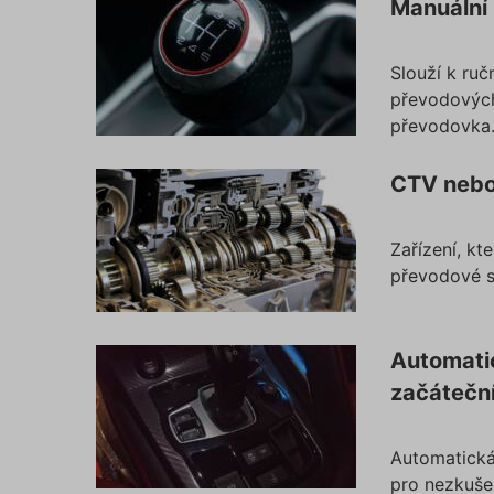
Manuální 
Slouží k ruč
převodových
převodovka
CTV nebol
Zařízení, kt
převodové st
Automati
začátečn
Automatická
pro nezkušen