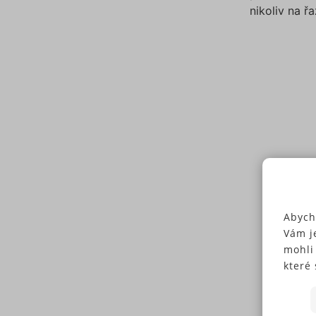
nikoliv na řa
Abych
Vám j
mohli
které 
Někte
soubo
předc