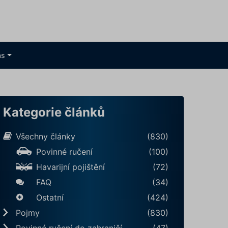
ás
Kategorie článků
Všechny články
(830)
Povinné ručení
(100)
Havarijní pojištění
(72)
FAQ
(34)
Ostatní
(424)
Pojmy
(830)
Povinné ručení do zahraničí
(47)