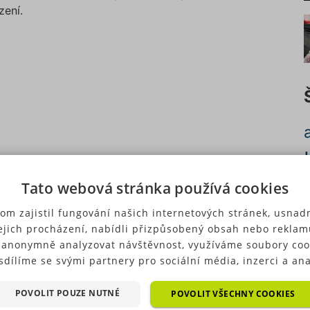
zení.
Tato webová stránka používá cookies
c
om zajistil fungování našich internetových stránek, usnadn
ejich procházení, nabídli přizpůsobený obsah nebo reklam
 anonymně analyzovat návštěvnost, využíváme soubory coo
sdílíme se svými partnery pro sociální média, inzerci a ana
ré typy cookies (výkonové soubory, soubory cílení, funkční
p
ry, nezařazené soubory) můžeme využívat pouze s Vaším
POVOLIT POUZE NUTNÉ
POVOLIT VŠECHNY COOKIES
u
hozím souhlasem, který můžete udělit zaškrtnutím políčka