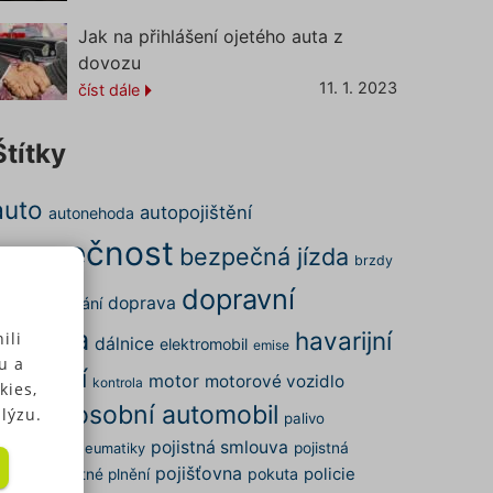
Jak na přihlášení ojetého auta z
dovozu
11. 1. 2023
číst dále
Štítky
auto
autopojištění
autonehoda
bezpečnost
bezpečná jízda
brzdy
dopravní
doprava
ena
cestování
nehoda
havarijní
ili
dálnice
elektromobil
emise
u a
pojištění
motor
motorové vozidlo
kontrola
kies,
osobní automobil
nehoda
lýzu.
palivo
pojistná smlouva
arkování
pojistná
pneumatiky
pojišťovna
pokuta
policie
dálost
pojistné plnění
 u