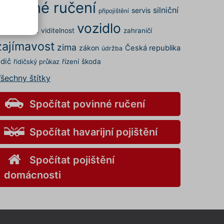
povinné ručení
silniční
servis
připojištění
vozidlo
rovoz
STK
viditelnost
zahraničí
.
zajímavost
elných
zima
zákon
Česká republika
údržba
 a my
idič
řízení
škoda
řidičský průkaz
šechny štítky
kies
s" v
v
Spočítat povinné ručení
Spočítat havarijní pojištění
ory
Spočítat pojištění
nemůže
domácnosti
o
aci