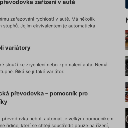
převodovka zařízení v autě
nímu zařazování rychlostí v autě. Má několik
 stupňů. Jejím ekvivalentem je automatická
.
i variátory
eré slouží ke zrychlení nebo zpomalení auta. Nemá
upně. Říká se jí také variátor.
cká převodovka – pomocník pro
íky
 převodovka neboli automat je velkým pomocníkem
é řidiče, kteří se chtějí soustředit pouze na řízení,