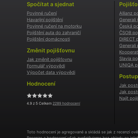
Spočítat a sjednat
Pojišť
Povinné ručení
Allianz p
testing
Havarijní pojištění
Generali
Povinné ručení na motorku
Česká po
utm_c
Pojištění auta do zahraničí
ČSOB poj
Pojištění domácnosti
DIRECT p
Generali 
utm_so
Změnit pojišťovnu
Kooperat
Slavia po
Jak změnit pojišťovnu
UNIQA po
Formulář výpovědi
Cookie
Výpočet data výpovědi
Postup
Hodnocení
Jak post
Jak post
_GREC
Najít po
4.9
z 5 Celkem
2289
hodnocení
suriSit
cookies
PHPSES
Toto hodnocení je agregované a skládá se jak z recenzí ově
Recenze a hodnocení však zveřejňujeme bez ohledu na jeji