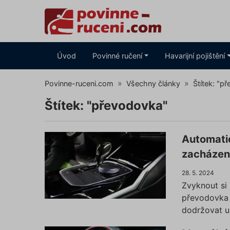
Úvod
Povinné ručení
Havarijní pojištění
Povinne-ruceni.com
Všechny články
Štítek: "p
Štítek: "převodovka"
Automati
zacházení
28. 5. 2024
Zvyknout si
převodovka 
dodržovat u