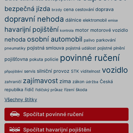
používá
AB testo
bezpečná jízda
doprava
cena
cestování
brzdy
utm_campaign
.povinne-
1 den
Tento s
dopravní nehoda
ruceni.com
cookie
dálnice
elektromobil
emise
používá
správn
havarijní pojištění
motor
motorové vozidlo
funkčno
kontrola
a priorit
osobní automobil
záznamů
nehoda
parkování
palivo
dalšího 
o relaci
pojistná smlouva
pojistná událost
pojistné plnění
pneumatiky
uživatel
povinné ručení
pojišťovna
pokuta
policie
utm_source
.povinne-
1 den
Tento s
ruceni.com
cookie
vozidlo
používá
silniční provoz
servis
STK
viditelnost
připojištění
správn
funkčno
zajímavost
a priorit
zima
zákon
Česká
zahraničí
údržba
záznamů
dalšího 
republika
řidič
řízení
škoda
řidičský průkaz
o relaci
uživatel
Všechny štítky
CookieScriptConsent
1 rok
Tento s
CookieScript
cookie 
.povinne-
Spočítat povinné ručení
služba 
ruceni.com
Script.c
zapamat
předvol
Spočítat havarijní pojištění
souhlas