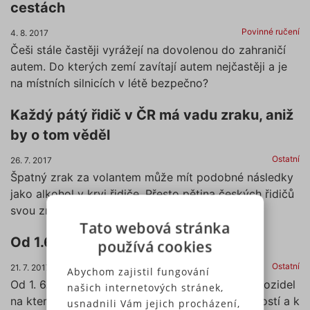
cestách
Povinné ručení
4. 8. 2017
Češi stále častěji vyrážejí na dovolenou do zahraničí
autem. Do kterých zemí zavítají autem nejčastěji a je
na místních silnicích v létě bezpečno?
Každý pátý řidič v ČR má vadu zraku, aniž
by o tom věděl
Ostatní
26. 7. 2017
Špatný zrak za volantem může mít podobné následky
jako alkohol v krvi řidiče. Přesto pětina českých řidičů
svou zrakovou vadu vůbec neřeší.
Tato webová stránka
Od 1.6.2017 přihlásíte auto kdekoliv
používá cookies
Ostatní
21. 7. 2017
Abychom zajistil fungování
Od 1. 6. 2017 můžete provést změny v registru vozidel
našich internetových stránek,
na kterémkoliv úřadě obce s rozšířenou působností a k
usnadnili Vám jejich procházení,