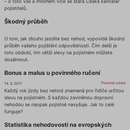
– o toto vše a mnohem více se stará Česká kancelář
pojistitelů.
Škodný průběh
O tom, jak dlouho jezdíte bez nehod, vypovídá škodný
průběh vašeho pojištění odpovědnosti. Čím delší je
toto období, tím větší slevy na pojistném můžete
dosáhnout.
Bonus a malus u povinného ručení
Povinné ručení
14. 9. 2017
Každý rok jízdy bez nehod znamená pro řidiče určitou
slevu na pojistném. S každou zaviněnou dopravní
nehodou se naopak pojistné navyšuje. Jak to celé
funguje?
Statistika nehodovosti na evropských