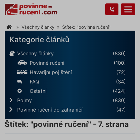
Všechny články
Štítek: "povinné ručení"
Kategorie článků
Všechny články
(830)
Povinné ručení
(100)
Havarijní pojištění
(72)
FAQ
(34)
Ostatní
(424)
Pojmy
(830)
Povinné ručení do zahraničí
(47)
Štítek: "povinné ručení" - 7. strana