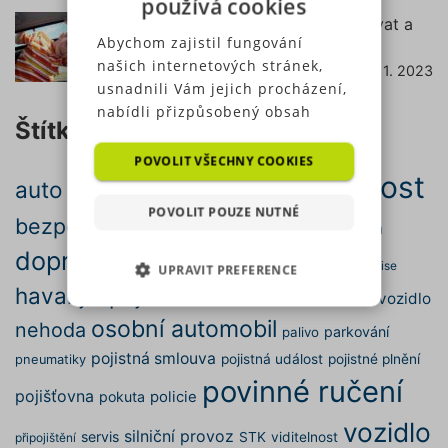
používá cookies
Podsedák do auta – od kdy ho používat a
Abychom zajistil fungování
jak vybrat ten správný?
našich internetových stránek,
7. 11. 2023
číst dále
usnadnili Vám jejich procházení,
nabídli přizpůsobený obsah
Štítky
nebo reklamu a mohli anonymně
analyzovat návštěvnost,
POVOLIT VŠECHNY COOKIES
bezpečnost
využíváme soubory cookies,
auto
autopojištění
autonehoda
které sdílíme se svými partnery
POVOLIT POUZE NUTNÉ
bezpečná jízda
pro sociální média, inzerci a
doprava
cena
cestování
brzdy
analýzu. Některé typy cookies
dopravní nehoda
dálnice
elektromobil
emise
UPRAVIT PREFERENCE
(výkonové soubory, soubory
havarijní pojištění
cílení, funkční soubory,
motor
motorové vozidlo
kontrola
NEZBYTNĚ NUTNÉ SOUBORY
nezařazené soubory) můžeme
osobní automobil
nehoda
parkování
palivo
využívat pouze s Vaším
pojistná smlouva
pojistná událost
pojistné plnění
pneumatiky
VÝKONOVÉ SOUBORY
předchozím souhlasem, který
povinné ručení
můžete udělit zaškrtnutím
pojišťovna
pokuta
policie
SOUBORY CÍLENÍ
políčka u příslušného druhu
vozidlo
cookies pod tlačítkem „Upravit
silniční provoz
servis
STK
viditelnost
připojištění