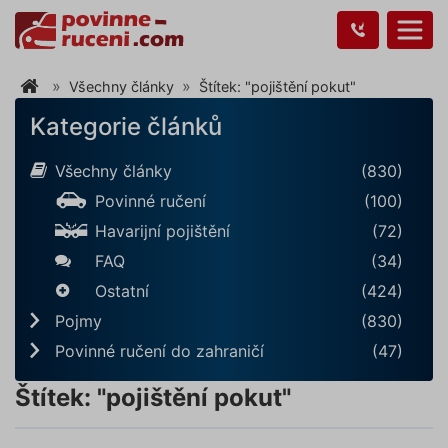
Všechny články
Štítek: "pojištění pokut"
Kategorie článků
Všechny články
(830)
Povinné ručení
(100)
Havarijní pojištění
(72)
FAQ
(34)
Ostatní
(424)
Pojmy
(830)
Povinné ručení do zahraničí
(47)
Štítek: "pojištění pokut"