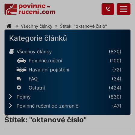
Všechny články
Štítek: "oktanové číslo"
Kategorie článků
Všechny články
(830)
Povinné ručení
(100)
Havarijní pojištění
(72)
FAQ
(34)
Ostatní
(424)
Pojmy
(830)
Povinné ručení do zahraničí
(47)
Štítek: "oktanové číslo"