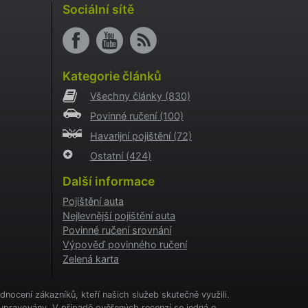
i
Sociální sítě
o AB
o
aci
Kategorie článků
i
Všechny články
(830)
o
Povinné ručení
(100)
aci
i
Havarijní pojištění
(72)
Ostatní
(424)
a
kie
Další informace
cookie
.
Pojištění auta
Nejlevnější pojištění auta
tění
CHA) za
Povinné ručení srovnání
Výpověď povinného ručení
Zelená karta
í
ženými
nocení zákazníků, kteří našich služeb skutečně využili.
upravovány. V případě ověřených recenzí se jedná o