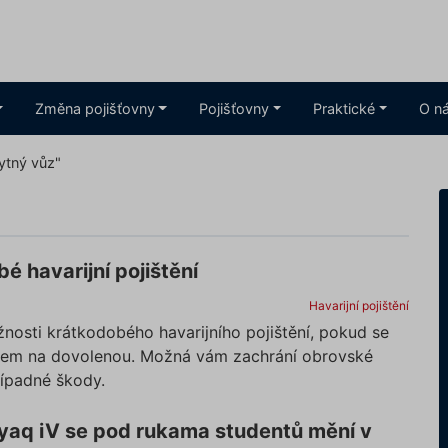
Změna pojišťovny
Pojišťovny
Praktické
O n
bytný vůz"
é havarijní pojištění
Havarijní pojištění
nosti krátkodobého havarijního pojištění, pokud se
tem na dovolenou. Možná vám zachrání obrovské
řípadné škody.
yaq iV se pod rukama studentů mění v