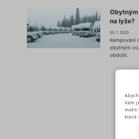
Obytným 
na lyže?
20. 1. 2020
Kempování m
obytným voz
období.
Abych
Vám j
mohli
které 
Někte
soubo
předc