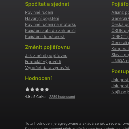
Spočítat a sjednat
Pojišť
Povinné ručení
Allianz p
testing
Havarijní pojištění
Generali
Povinné ručení na motorku
Česká po
utm_c
Pojištění auta do zahraničí
ČSOB poj
Pojištění domácnosti
DIRECT p
Generali 
utm_so
Změnit pojišťovnu
Kooperat
Slavia po
Jak změnit pojišťovnu
UNIQA po
Formulář výpovědi
Cookie
Výpočet data výpovědi
Postup
Hodnocení
Jak post
Jak post
_GREC
Najít po
4.9
z 5 Celkem
2289
hodnocení
suriSit
cookies
PHPSES
Toto hodnocení je agregované a skládá se jak z recenzí ově
Recenze a hodnocení však zveřejňujeme bez ohledu na jeji