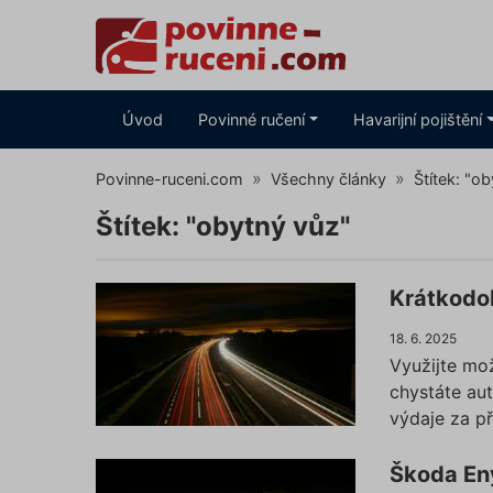
Úvod
Povinné ručení
Havarijní pojištění
Povinne-ruceni.com
Všechny články
Štítek: "o
Štítek: "obytný vůz"
Krátkodob
18. 6. 2025
Využijte mož
chystáte au
výdaje za p
Škoda En