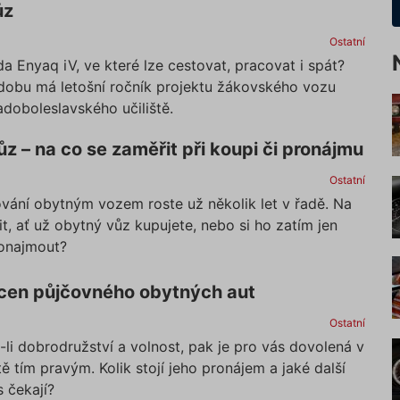
ůz
Ostatní
 Enyaq iV, ve které lze cestovat, pracovat i spát?
obu má letošní ročník projektu žákovského vozu
doboleslavského učiliště.
z – na co se zaměřit při koupi či pronájmu
Ostatní
ování obytným vozem roste už několik let v řadě. Na
t, ať už obytný vůz kupujete, nebo si ho zatím jen
ronajmout?
 cen půjčovného obytných aut
Ostatní
li dobrodružství a volnost, pak je pro vás dovolená v
 tím pravým. Kolik stojí jeho pronájem a jaké další
 čekají?