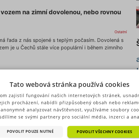
vozem na zimní dovolenou, nebo rovnou
Ostatní
á řada z nás spojené s teplým počasím. Dovolená s
em je u Čechů stále více populární i během zimního
Tato webová stránka používá cookies
c
om zajistil fungování našich internetových stránek, usnadn
ejich procházení, nabídli přizpůsobený obsah nebo reklam
 anonymně analyzovat návštěvnost, využíváme soubory coo
sdílíme se svými partnery pro sociální média, inzerci a ana
ré typy cookies (výkonové soubory, soubory cílení, funkční
p
ry, nezařazené soubory) můžeme využívat pouze s Vaším
POVOLIT POUZE NUTNÉ
POVOLIT VŠECHNY COOKIES
u
hozím souhlasem, který můžete udělit zaškrtnutím políčka