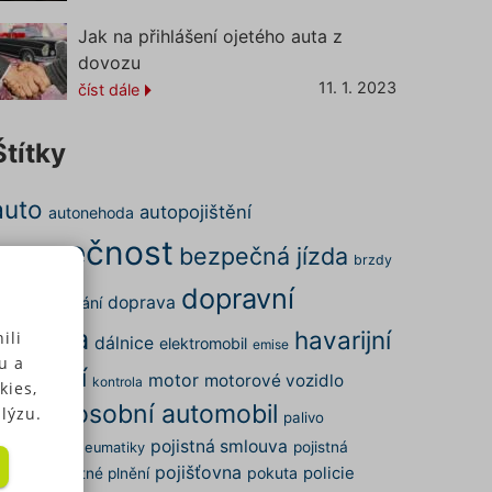
Jak na přihlášení ojetého auta z
dovozu
11. 1. 2023
číst dále
Štítky
auto
autopojištění
autonehoda
bezpečnost
bezpečná jízda
brzdy
dopravní
doprava
ena
cestování
nehoda
havarijní
ili
dálnice
elektromobil
emise
u a
pojištění
motor
motorové vozidlo
kontrola
kies,
osobní automobil
nehoda
lýzu.
palivo
pojistná smlouva
arkování
pojistná
pneumatiky
pojišťovna
pokuta
policie
dálost
pojistné plnění
 u