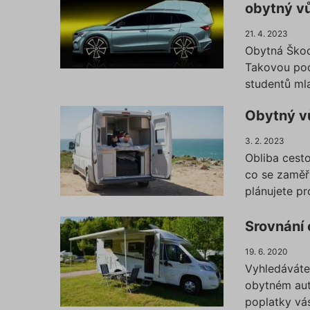
obytný v
21. 4. 2023
Obytná Škoda
Takovou pod
studentů mla
Obytný vů
3. 2. 2023
Obliba cest
co se zaměři
plánujete p
Srovnání
19. 6. 2020
Vyhledáváte-
obytném autě
poplatky vás