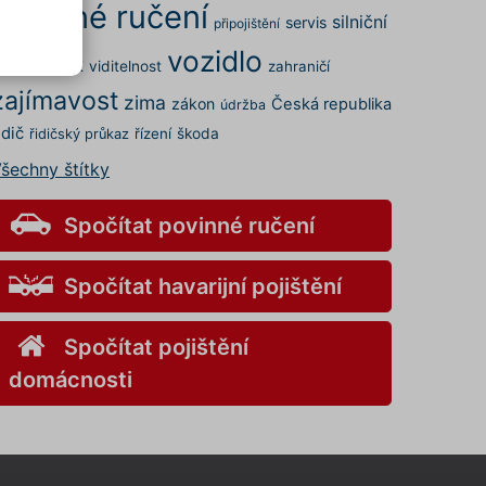
povinné ručení
silniční
servis
připojištění
vozidlo
rovoz
STK
viditelnost
zahraničí
.
zajímavost
elných
zima
zákon
Česká republika
údržba
 a my
idič
řízení
škoda
řidičský průkaz
šechny štítky
kies
s" v
v
Spočítat povinné ručení
Spočítat havarijní pojištění
ory
Spočítat pojištění
nemůže
domácnosti
o
aci