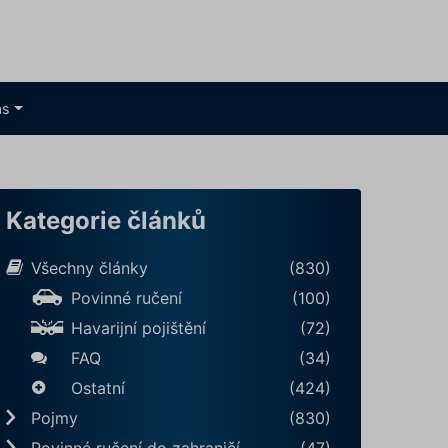
ás
Kategorie článků
Všechny články
(830)
Povinné ručení
(100)
Havarijní pojištění
(72)
FAQ
(34)
Ostatní
(424)
Pojmy
(830)
Povinné ručení do zahraničí
(47)