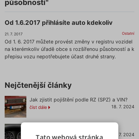
působností"
Od 1.6.2017 přihlásíte auto kdekoliv
Ostatní
21. 7. 2017
Od 1. 6. 2017 můžete provést změny v registru vozidel
na kterémkoliv úřadě obce s rozšířenou působností a k
přepisu vozu nepotřebujete účast druhé strany.
Nejčtenější články
Jak zjistit pojištění podle RZ (SPZ) a VIN?
18. 7. 2024
číst dále
Co znamená svítící kontrolka EPC?
22. 7. 2024
číst dále
Tato webová stránka