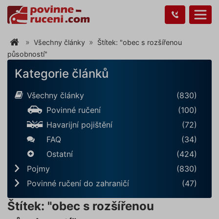
Všechny články
Štítek: "obec s rozšířenou
působností"
Kategorie článků
Všechny články
(830)
Povinné ručení
(100)
Havarijní pojištění
(72)
FAQ
(34)
Ostatní
(424)
Pojmy
(830)
Povinné ručení do zahraničí
(47)
Štítek: "obec s rozšířenou