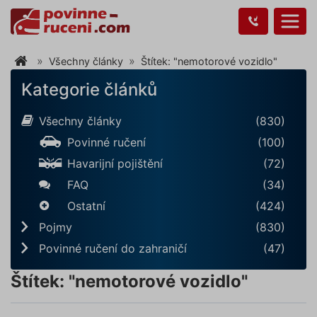
Všechny články
Štítek: "nemotorové vozidlo"
Kategorie článků
Všechny články
(830)
Povinné ručení
(100)
Havarijní pojištění
(72)
FAQ
(34)
Ostatní
(424)
Pojmy
(830)
Povinné ručení do zahraničí
(47)
Štítek: "nemotorové vozidlo"