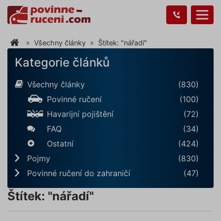
Všechny články
Štítek: "nářadí"
Kategorie článků
Všechny články
(830)
Povinné ručení
(100)
Havarijní pojištění
(72)
FAQ
(34)
Ostatní
(424)
Pojmy
(830)
Povinné ručení do zahraničí
(47)
Štítek: "nářadí"