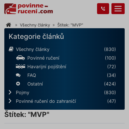
Všechny články
Štítek: "MVP"
Kategorie článků
Všechny články
(830)
Povinné ručení
(100)
Havarijní pojištění
(72)
FAQ
(34)
Ostatní
(424)
Pojmy
(830)
Povinné ručení do zahraničí
(47)
Štítek: "MVP"