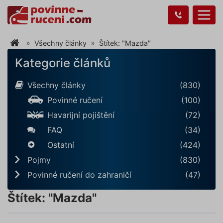
Všechny články
Štítek: "Mazda"
Kategorie článků
Všechny články
(830)
Povinné ručení
(100)
Havarijní pojištění
(72)
FAQ
(34)
Ostatní
(424)
Pojmy
(830)
Povinné ručení do zahraničí
(47)
Štítek: "Mazda"