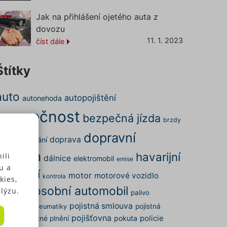
Jak na přihlášení ojetého auta z
dovozu
11. 1. 2023
číst dále
Štítky
auto
autopojištění
autonehoda
bezpečnost
bezpečná jízda
brzdy
dopravní
doprava
ena
cestování
nehoda
havarijní
ili
dálnice
elektromobil
emise
u a
pojištění
motor
motorové vozidlo
kontrola
kies,
osobní automobil
nehoda
lýzu.
palivo
pojistná smlouva
arkování
pojistná
pneumatiky
pojišťovna
pokuta
policie
dálost
pojistné plnění
 u