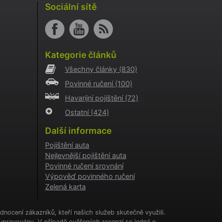
i
Sociální sítě
o AB
o
aci
Kategorie článků
i
Všechny články
(830)
o
Povinné ručení
(100)
aci
i
Havarijní pojištění
(72)
Ostatní
(424)
a
kie
Další informace
cookie
.
Pojištění auta
Nejlevnější pojištění auta
tění
CHA) za
Povinné ručení srovnání
Výpověď povinného ručení
Zelená karta
í
ženými
nocení zákazníků, kteří našich služeb skutečně využili.
upravovány. V případě ověřených recenzí se jedná o