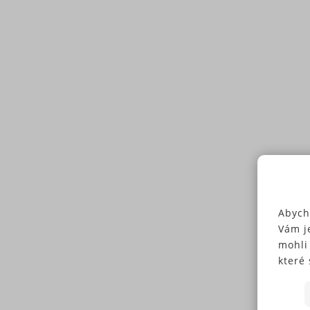
Abych
Vám j
mohli
které 
Někte
soubo
předc