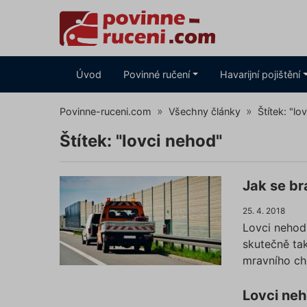
Úvod
Povinné ručení
Havarijní pojištění
Povinne-ruceni.com
Všechny články
Štítek: "lo
Štítek: "lovci nehod"
Jak se br
25. 4. 2018
Lovci nehod 
skutečně tak
mravního ch
Lovci ne