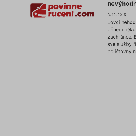
nevýhodn
3. 12. 2015
Lovci nehod 
během několi
zachránce. 
své služby ř
pojišťovny n