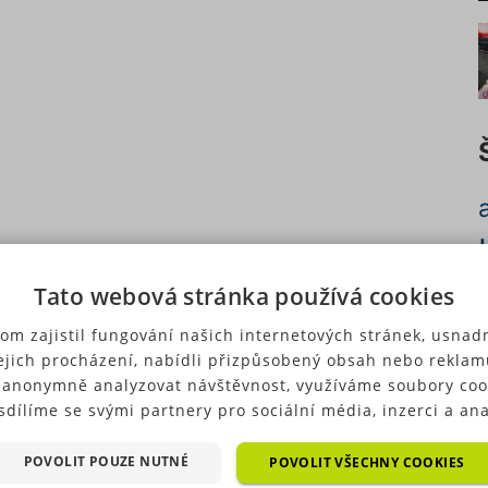
Tato webová stránka používá cookies
c
om zajistil fungování našich internetových stránek, usnadn
ejich procházení, nabídli přizpůsobený obsah nebo reklam
 anonymně analyzovat návštěvnost, využíváme soubory coo
sdílíme se svými partnery pro sociální média, inzerci a ana
ré typy cookies (výkonové soubory, soubory cílení, funkční
p
ry, nezařazené soubory) můžeme využívat pouze s Vaším
POVOLIT POUZE NUTNÉ
POVOLIT VŠECHNY COOKIES
u
hozím souhlasem, který můžete udělit zaškrtnutím políčka