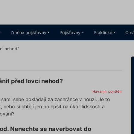
Změna pojišťovny
Pojišťovny
Praktické
O n
vci nehod"
ánit před lovci nehod?
Havarijní pojištění
sami sebe pokládají za zachránce v nouzi. Je to
, nebo si chtějí jen polepšit na úkor lidskosti a
ování?
hod. Nenechte se naverbovat do