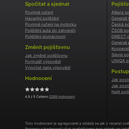
Spočítat a sjednat
Pojišť
Povinné ručení
Allianz p
testing
Havarijní pojištění
Generali
Povinné ručení na motorku
Česká po
utm_c
Pojištění auta do zahraničí
ČSOB poj
Pojištění domácnosti
DIRECT p
Generali 
utm_so
Změnit pojišťovnu
Kooperat
Slavia po
Jak změnit pojišťovnu
UNIQA po
Formulář výpovědi
Cookie
Výpočet data výpovědi
Postup
Hodnocení
Jak post
Jak post
_GREC
Najít po
4.9
z 5 Celkem
2289
hodnocení
suriSit
cookies
PHPSES
Toto hodnocení je agregované a skládá se jak z recenzí ově
Recenze a hodnocení však zveřejňujeme bez ohledu na jeji