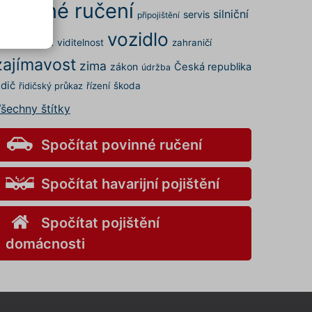
povinné ručení
silniční
servis
připojištění
vozidlo
rovoz
STK
viditelnost
zahraničí
.
zajímavost
elných
zima
zákon
Česká republika
údržba
 a my
idič
řízení
škoda
řidičský průkaz
šechny štítky
kies
s" v
v
Spočítat povinné ručení
Spočítat havarijní pojištění
ory
Spočítat pojištění
nemůže
domácnosti
o
aci