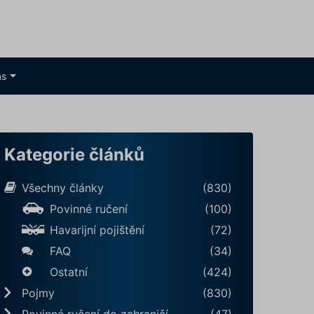
ás
Kategorie článků
Všechny články
(830)
Povinné ručení
(100)
Havarijní pojištění
(72)
FAQ
(34)
Ostatní
(424)
Pojmy
(830)
Povinné ručení do zahraničí
(47)