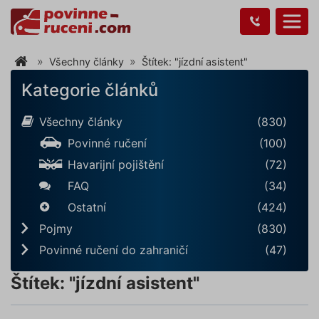
Všechny články
Štítek: "jízdní asistent"
Kategorie článků
Všechny články
(830)
Povinné ručení
(100)
Havarijní pojištění
(72)
FAQ
(34)
Ostatní
(424)
Pojmy
(830)
Povinné ručení do zahraničí
(47)
Štítek: "jízdní asistent"