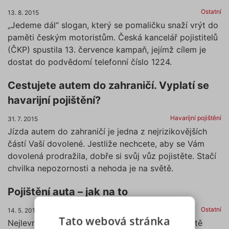
Ostatní
13. 8. 2015
„Jedeme dál“ slogan, který se pomaličku snaží vrýt do
paměti českým motoristům. Česká kancelář pojistitelů
(ČKP) spustila 13. července kampaň, jejímž cílem je
dostat do podvědomí telefonní číslo 1224.
Cestujete autem do zahraničí. Vyplatí se
havarijní pojištění?
Havarijní pojištění
31. 7. 2015
Jízda autem do zahraničí je jedna z nejrizikovějších
částí Vaší dovolené. Jestliže nechcete, aby se Vám
dovolená prodražila, dobře si svůj vůz pojistěte. Stačí
chvilka nepozornosti a nehoda je na světě.
Pojištění auta – jak na to
Ostatní
14. 5. 2015
Tato webová stránka
Nejlevnější pojištění není vždycky nejlepší. Zvláště