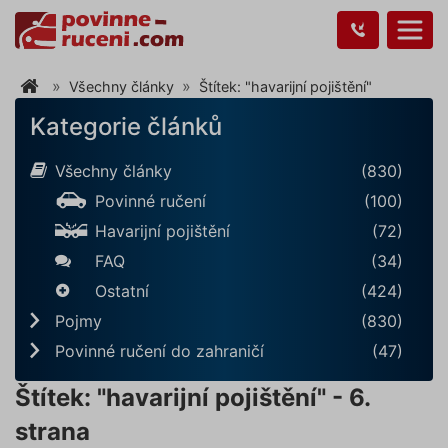
Všechny články
Štítek: "havarijní pojištění"
Kategorie článků
Všechny články
(830)
Povinné ručení
(100)
Havarijní pojištění
(72)
FAQ
(34)
Ostatní
(424)
Pojmy
(830)
Povinné ručení do zahraničí
(47)
Štítek: "havarijní pojištění" - 6.
strana