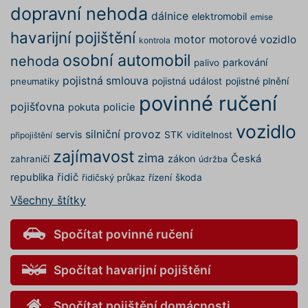
dopravní nehoda
dálnice
utm_campaign
.povinne-
1 den
Tento s
elektromobil
emise
ruceni.com
cookie
havarijní pojištění
používá
motor
motorové vozidlo
kontrola
správn
funkčno
osobní automobil
nehoda
parkování
palivo
a priorit
záznamů
pojistná smlouva
pojistná událost
pojistné plnění
pneumatiky
dalšího 
o relaci
povinné ručení
uživatel
pojišťovna
pokuta
policie
utm_source
.povinne-
1 den
Tento s
vozidlo
ruceni.com
cookie
silniční provoz
servis
STK
viditelnost
připojištění
používá
správn
zajímavost
zima
zákon
Česká
zahraničí
údržba
funkčno
a priorit
republika
řidič
řízení
škoda
řidičský průkaz
záznamů
dalšího 
Všechny štítky
o relaci
uživatel
CookieScriptConsent
1 rok
Tento s
CookieScript
Spočítat povinné ručení
cookie 
.povinne-
služba 
ruceni.com
Script.c
zapamat
Spočítat havarijní pojištění
předvol
souhlas
soubory
Spočítat pojištění domácnosti
návštěvn