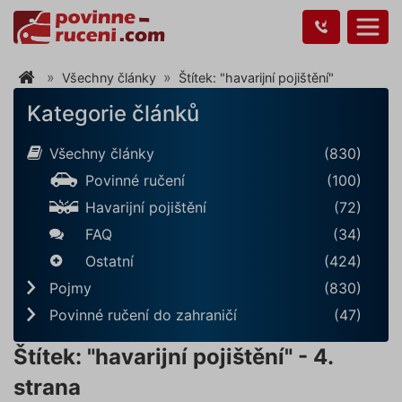
Všechny články
Štítek: "havarijní pojištění"
Kategorie článků
Všechny články
(830)
Povinné ručení
(100)
Havarijní pojištění
(72)
FAQ
(34)
Ostatní
(424)
Pojmy
(830)
Povinné ručení do zahraničí
(47)
Štítek: "havarijní pojištění" - 4.
strana