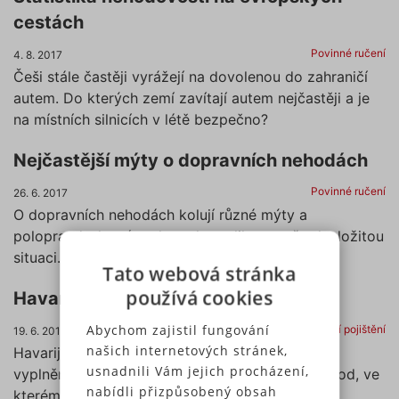
cestách
Povinné ručení
4. 8. 2017
Češi stále častěji vyrážejí na dovolenou do zahraničí
autem. Do kterých zemí zavítají autem nejčastěji a je
na místních silnicích v létě bezpečno?
Nejčastější mýty o dopravních nehodách
Povinné ručení
26. 6. 2017
O dopravních nehodách kolují různé mýty a
polopravdy, které mohou zkomplikovat už tak složitou
situaci. Jaké to jsou a jak postupovat správně?
Tato webová stránka
používá cookies
Havarijní pojištění – kalkulačka
Abychom zajistil fungování
Havarijní pojištění
19. 6. 2017
našich internetových stránek,
Havarijní pojištění sjednáte jednoduše online - k
usnadnili Vám jejich procházení,
vyplnění formuláře můžete využít podrobný návod, ve
nabídli přizpůsobený obsah
kterém je vše popsáno krok za krokem.