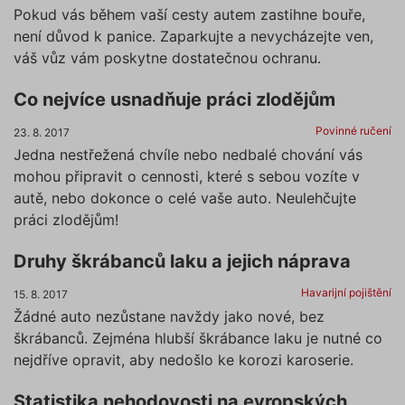
Pokud vás během vaší cesty autem zastihne bouře,
není důvod k panice. Zaparkujte a nevycházejte ven,
váš vůz vám poskytne dostatečnou ochranu.
Co nejvíce usnadňuje práci zlodějům
Povinné ručení
23. 8. 2017
Jedna nestřežená chvíle nebo nedbalé chování vás
mohou připravit o cennosti, které s sebou vozíte v
autě, nebo dokonce o celé vaše auto. Neulehčujte
práci zlodějům!
Druhy škrábanců laku a jejich náprava
Havarijní pojištění
15. 8. 2017
Žádné auto nezůstane navždy jako nové, bez
škrábanců. Zejména hlubší škrábance laku je nutné co
nejdříve opravit, aby nedošlo ke korozi karoserie.
Statistika nehodovosti na evropských