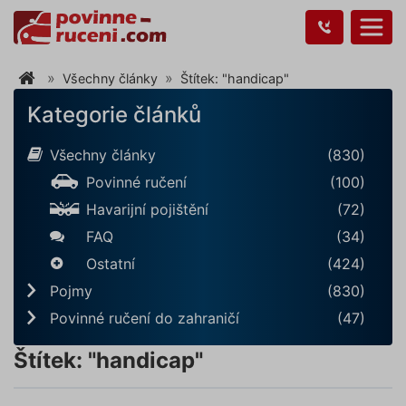
Všechny články
Štítek: "handicap"
Kategorie článků
Všechny články
(830)
Povinné ručení
(100)
Havarijní pojištění
(72)
FAQ
(34)
Ostatní
(424)
Pojmy
(830)
Povinné ručení do zahraničí
(47)
Štítek: "handicap"