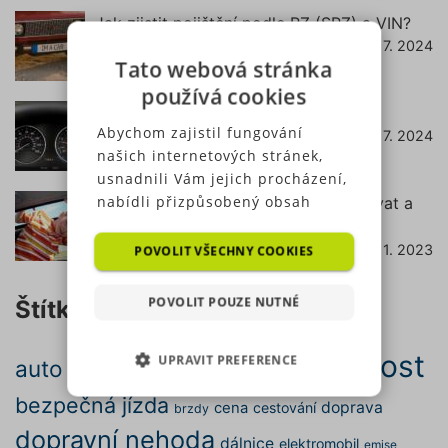
Jak zjistit pojištění podle RZ (SPZ) a VIN?
18. 7. 2024
číst dále
Tato webová stránka
používá cookies
Co znamená svítící kontrolka EPC?
Abychom zajistil fungování
22. 7. 2024
číst dále
našich internetových stránek,
usnadnili Vám jejich procházení,
nabídli přizpůsobený obsah
Podsedák do auta – od kdy ho používat a
nebo reklamu a mohli anonymně
jak vybrat ten správný?
analyzovat návštěvnost,
7. 11. 2023
POVOLIT VŠECHNY COOKIES
číst dále
využíváme soubory cookies,
které sdílíme se svými partnery
POVOLIT POUZE NUTNÉ
Štítky
pro sociální média, inzerci a
analýzu. Některé typy cookies
bezpečnost
UPRAVIT PREFERENCE
(výkonové soubory, soubory
auto
autopojištění
autonehoda
cílení, funkční soubory,
bezpečná jízda
NEZBYTNĚ NUTNÉ SOUBORY
nezařazené soubory) můžeme
doprava
cena
cestování
brzdy
využívat pouze s Vaším
dopravní nehoda
dálnice
elektromobil
emise