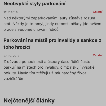
Neobvyklé styly parkování
Ostatní
12. 7. 2018
Nad některými zaparkovanými auty zůstává rozum
stát. Někdy je to omyl, jindy nutnost, někdy jde ovšem
o zcela vědomé chování řidičů.
Parkování na místě pro invalidy a sankce z
toho hrozící
Ostatní
27. 10. 2017
Z důvodu pohodlnosti a úspory času řidiči často
parkují na místech pro invalidy, čímž riskují vysoké
pokuty. Navíc tím ztěžují už tak náročný život
vozíčkářům.
Nejčtenější články