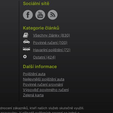
i
Sociální sítě
o AB
o
aci
Kategorie článků
i
Všechny články
(830)
o
Povinné ručení
(100)
aci
i
Havarijní pojištění
(72)
Ostatní
(424)
a
kie
Další informace
cookie
.
Pojištění auta
Nejlevnější pojištění auta
tění
CHA) za
Povinné ručení srovnání
Výpověď povinného ručení
Zelená karta
í
ženými
nocení zákazníků, kteří našich služeb skutečně využili.
upravovány. V případě ověřených recenzí se jedná o