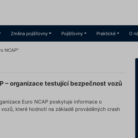
Změna pojišťovny
Pojišťovny
Praktické
O n
uro NCAP"
 – organizace testující bezpečnost vozů
ganizace Euro NCAP poskytuje informace o
 vozů, které hodnotí na základě prováděných crash