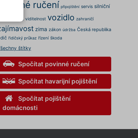
povinné ručení
silniční
servis
připojištění
vozidlo
rovoz
STK
viditelnost
zahraničí
.
zajímavost
elných
zima
zákon
Česká republika
údržba
 a my
idič
řízení
škoda
řidičský průkaz
šechny štítky
kies
s" v
v
Spočítat povinné ručení
Spočítat havarijní pojištění
ory
Spočítat pojištění
nemůže
domácnosti
o
aci