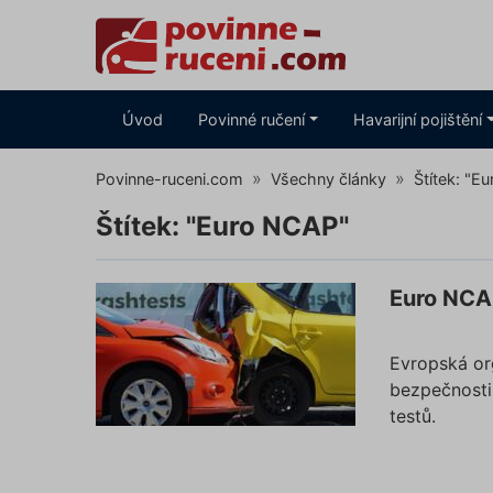
Úvod
Povinné ručení
Havarijní pojištění
Povinne-ruceni.com
Všechny články
Štítek: "E
Štítek: "Euro NCAP"
Euro NCAP
Evropská or
bezpečnosti
testů.