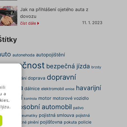
Jak na přihlášení ojetého auta z
dovozu
11. 1. 2023
číst dále
Štítky
auto
autopojištění
autonehoda
bezpečnost
bezpečná jízda
brzdy
dopravní
doprava
ena
cestování
nehoda
havarijní
ili
dálnice
elektromobil
emise
u a
pojištění
motor
motorové vozidlo
kontrola
kies,
osobní automobil
nehoda
lýzu.
palivo
pojistná smlouva
arkování
pojistná
pneumatiky
pojišťovna
pokuta
policie
dálost
pojistné plnění
 u