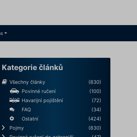
ás
Kategorie článků
Všechny články
(830)
Povinné ručení
(100)
Havarijní pojištění
(72)
FAQ
(34)
Ostatní
(424)
Pojmy
(830)
Povinné ručení do zahraničí
(47)