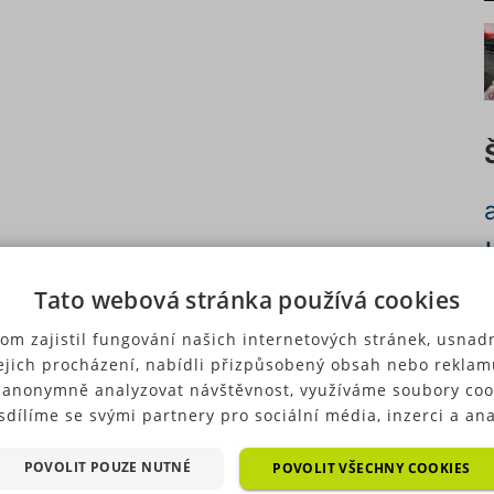
Tato webová stránka používá cookies
c
om zajistil fungování našich internetových stránek, usnadn
ejich procházení, nabídli přizpůsobený obsah nebo reklam
 anonymně analyzovat návštěvnost, využíváme soubory coo
sdílíme se svými partnery pro sociální média, inzerci a ana
ré typy cookies (výkonové soubory, soubory cílení, funkční
p
ry, nezařazené soubory) můžeme využívat pouze s Vaším
POVOLIT POUZE NUTNÉ
POVOLIT VŠECHNY COOKIES
u
hozím souhlasem, který můžete udělit zaškrtnutím políčka