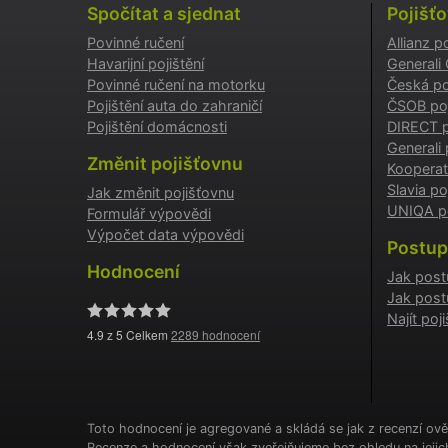
Spočítat a sjednat
Pojišť
Povinné ručení
Allianz p
testing
Havarijní pojištění
Generali
Povinné ručení na motorku
Česká po
utm_c
Pojištění auta do zahraničí
ČSOB poj
Pojištění domácnosti
DIRECT p
Generali 
utm_so
Změnit pojišťovnu
Kooperat
Slavia po
Jak změnit pojišťovnu
UNIQA po
Formulář výpovědi
Cookie
Výpočet data výpovědi
Postup
Hodnocení
Jak post
Jak post
_GREC
Najít po
4.9
z 5 Celkem
2289
hodnocení
suriSit
cookies
PHPSES
Toto hodnocení je agregované a skládá se jak z recenzí ově
Recenze a hodnocení však zveřejňujeme bez ohledu na jeji