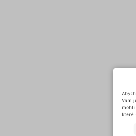
Abych
Vám j
mohli
které 
Někte
soubo
předc