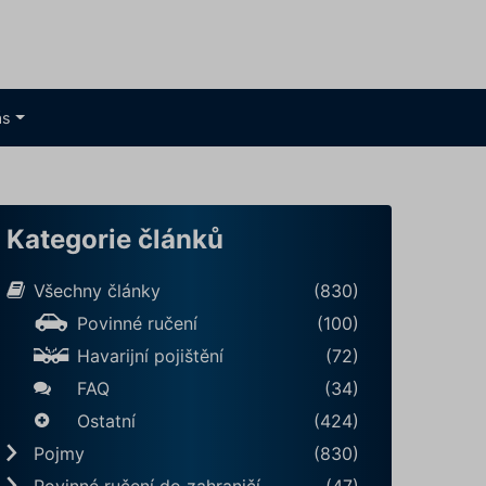
ás
Kategorie článků
Všechny články
(830)
Povinné ručení
(100)
Havarijní pojištění
(72)
FAQ
(34)
Ostatní
(424)
Pojmy
(830)
Povinné ručení do zahraničí
(47)