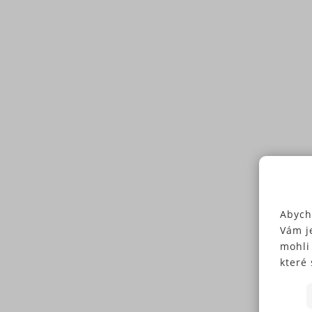
Abych
Vám j
mohli
které 
Někte
soubo
předc