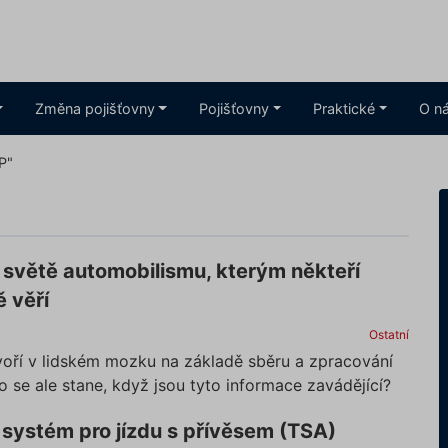
Změna pojišťovny
Pojišťovny
Praktické
O n
P"
e světě automobilismu, kterým někteří
ě věří
Ostatní
voří v lidském mozku na základě sběru a zpracování
o se ale stane, když jsou tyto informace zavádějící?
systém pro jízdu s přívěsem (TSA)