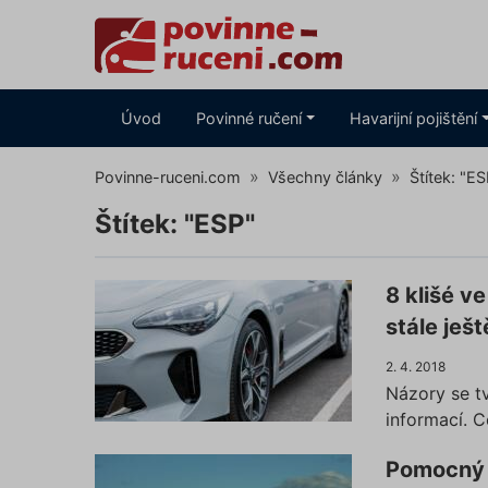
Úvod
Povinné ručení
Havarijní pojištění
Povinne-ruceni.com
Všechny články
Štítek: "ES
Štítek: "ESP"
8 klišé v
stále ješt
2. 4. 2018
Názory se t
informací. C
Pomocný 