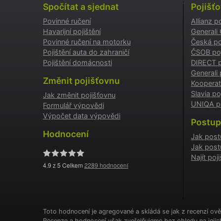
Spočítat a sjednat
Pojišť
Povinné ručení
Allianz p
testing
Havarijní pojištění
Generali
Povinné ručení na motorku
Česká po
utm_c
Pojištění auta do zahraničí
ČSOB poj
Pojištění domácnosti
DIRECT p
Generali 
utm_so
Změnit pojišťovnu
Kooperat
Slavia po
Jak změnit pojišťovnu
UNIQA po
Formulář výpovědi
Cookie
Výpočet data výpovědi
Postup
Hodnocení
Jak post
Jak post
_GREC
Najít po
4.9
z 5 Celkem
2289
hodnocení
suriSit
cookies
PHPSES
Toto hodnocení je agregované a skládá se jak z recenzí ově
Recenze a hodnocení však zveřejňujeme bez ohledu na jeji