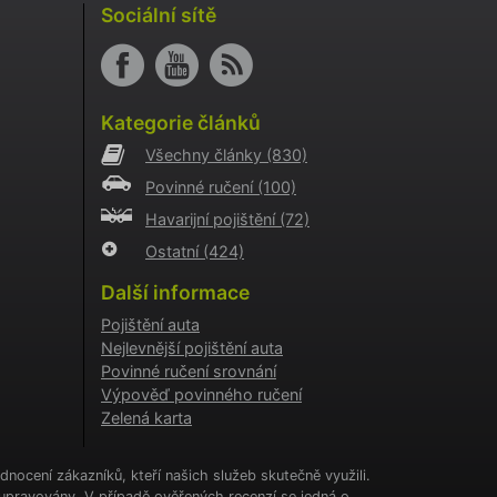
i
Sociální sítě
o AB
o
aci
Kategorie článků
i
Všechny články
(830)
o
Povinné ručení
(100)
aci
i
Havarijní pojištění
(72)
Ostatní
(424)
a
kie
Další informace
cookie
.
Pojištění auta
Nejlevnější pojištění auta
tění
CHA) za
Povinné ručení srovnání
Výpověď povinného ručení
Zelená karta
í
ženými
nocení zákazníků, kteří našich služeb skutečně využili.
upravovány. V případě ověřených recenzí se jedná o