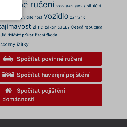
povinné ručení
silniční
servis
připojištění
vozidlo
rovoz
STK
viditelnost
zahraničí
.
zajímavost
elných
zima
zákon
Česká republika
údržba
 a my
idič
řízení
škoda
řidičský průkaz
šechny štítky
kies
s" v
v
Spočítat povinné ručení
Spočítat havarijní pojištění
ory
Spočítat pojištění
nemůže
domácnosti
o
aci