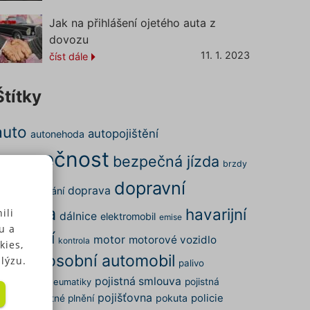
Jak na přihlášení ojetého auta z
dovozu
11. 1. 2023
číst dále
Štítky
auto
autopojištění
autonehoda
bezpečnost
bezpečná jízda
brzdy
dopravní
doprava
ena
cestování
nehoda
havarijní
ili
dálnice
elektromobil
emise
u a
pojištění
motor
motorové vozidlo
kontrola
kies,
osobní automobil
nehoda
lýzu.
palivo
pojistná smlouva
arkování
pojistná
pneumatiky
pojišťovna
pokuta
policie
dálost
pojistné plnění
 u