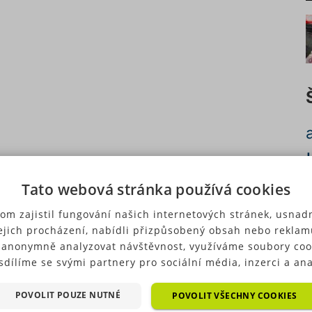
Tato webová stránka používá cookies
c
om zajistil fungování našich internetových stránek, usnadn
ejich procházení, nabídli přizpůsobený obsah nebo reklam
 anonymně analyzovat návštěvnost, využíváme soubory coo
sdílíme se svými partnery pro sociální média, inzerci a ana
ré typy cookies (výkonové soubory, soubory cílení, funkční
p
ry, nezařazené soubory) můžeme využívat pouze s Vaším
POVOLIT POUZE NUTNÉ
POVOLIT VŠECHNY COOKIES
u
hozím souhlasem, který můžete udělit zaškrtnutím políčka