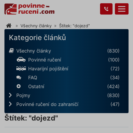
Všechny články
Štítek: "dojezd"
Kategorie článků
Všechny články
(830)
Povinné ručení
(100)
Havarijní pojištění
(72)
FAQ
(34)
Ostatní
(424)
Pojmy
(830)
Povinné ručení do zahraničí
(47)
Štítek: "dojezd"