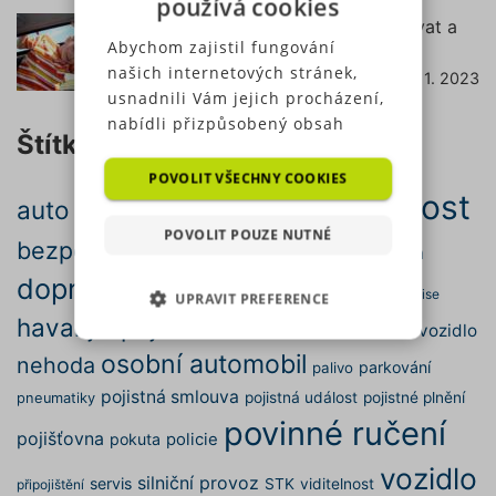
používá cookies
Podsedák do auta – od kdy ho používat a
Abychom zajistil fungování
jak vybrat ten správný?
našich internetových stránek,
7. 11. 2023
číst dále
usnadnili Vám jejich procházení,
nabídli přizpůsobený obsah
Štítky
nebo reklamu a mohli anonymně
analyzovat návštěvnost,
POVOLIT VŠECHNY COOKIES
bezpečnost
využíváme soubory cookies,
auto
autopojištění
autonehoda
které sdílíme se svými partnery
POVOLIT POUZE NUTNÉ
bezpečná jízda
pro sociální média, inzerci a
doprava
cena
cestování
brzdy
analýzu. Některé typy cookies
dopravní nehoda
dálnice
elektromobil
emise
UPRAVIT PREFERENCE
(výkonové soubory, soubory
havarijní pojištění
cílení, funkční soubory,
motor
motorové vozidlo
kontrola
NEZBYTNĚ NUTNÉ SOUBORY
nezařazené soubory) můžeme
osobní automobil
nehoda
parkování
palivo
využívat pouze s Vaším
pojistná smlouva
pojistná událost
pojistné plnění
pneumatiky
VÝKONOVÉ SOUBORY
předchozím souhlasem, který
povinné ručení
můžete udělit zaškrtnutím
pojišťovna
pokuta
policie
SOUBORY CÍLENÍ
políčka u příslušného druhu
vozidlo
cookies pod tlačítkem „Upravit
silniční provoz
servis
STK
viditelnost
připojištění