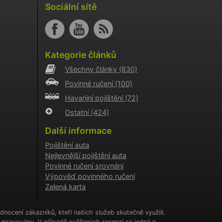
i
Sociální sítě
o AB
o
aci
Kategorie článků
i
Všechny články
(830)
o
Povinné ručení
(100)
aci
i
Havarijní pojištění
(72)
Ostatní
(424)
a
kie
Další informace
cookie
.
Pojištění auta
Nejlevnější pojištění auta
tění
CHA) za
Povinné ručení srovnání
Výpověď povinného ručení
Zelená karta
í
ženými
nocení zákazníků, kteří našich služeb skutečně využili.
upravovány. V případě ověřených recenzí se jedná o