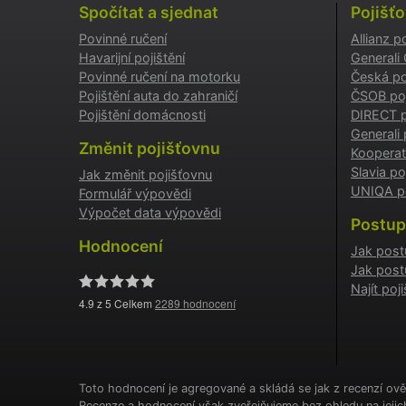
Spočítat a sjednat
Pojišť
Povinné ručení
Allianz p
testing
Havarijní pojištění
Generali
Povinné ručení na motorku
Česká po
utm_c
Pojištění auta do zahraničí
ČSOB poj
Pojištění domácnosti
DIRECT p
Generali 
utm_so
Změnit pojišťovnu
Kooperat
Slavia po
Jak změnit pojišťovnu
UNIQA po
Formulář výpovědi
Cookie
Výpočet data výpovědi
Postup
Hodnocení
Jak post
Jak post
_GREC
Najít po
4.9
z 5 Celkem
2289
hodnocení
suriSit
cookies
PHPSES
Toto hodnocení je agregované a skládá se jak z recenzí ově
Recenze a hodnocení však zveřejňujeme bez ohledu na jeji