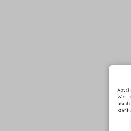
Abych
Vám j
mohli
které 
Někte
soubo
předc