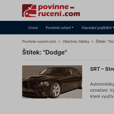
Úvod
Povinné ručení
Havarijní pojištění
Povinne-ruceni.com
Všechny články
Štítek: "D
Štítek: "Dodge"
SRT – Str
Automobilky 
označení. V
které využív