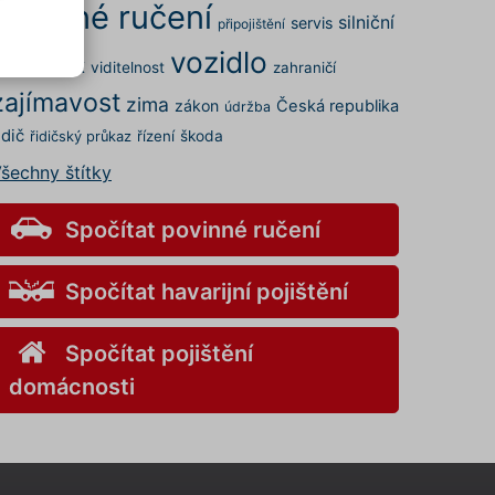
povinné ručení
silniční
servis
připojištění
vozidlo
rovoz
STK
viditelnost
zahraničí
.
zajímavost
elných
zima
zákon
Česká republika
údržba
 a my
idič
řízení
škoda
řidičský průkaz
šechny štítky
kies
s" v
v
Spočítat povinné ručení
Spočítat havarijní pojištění
ory
Spočítat pojištění
nemůže
domácnosti
o
aci