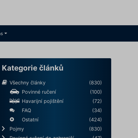
ás
Kategorie článků
Všechny články
(830)
Povinné ručení
(100)
Havarijní pojištění
(72)
FAQ
(34)
Ostatní
(424)
Pojmy
(830)
Povinné ručení do zahraničí
(47)