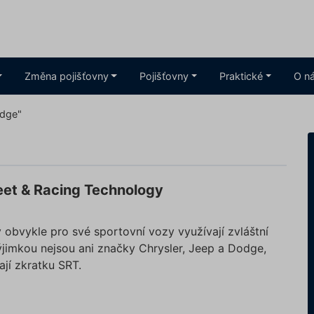
Změna pojišťovny
Pojišťovny
Praktické
O n
odge"
eet & Racing Technology
obvykle pro své sportovní vozy využívají zvláštní
ýjimkou nejsou ani značky Chrysler, Jeep a Dodge,
ají zkratku SRT.