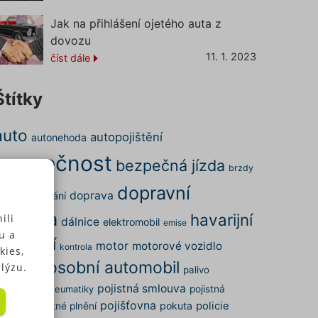
Jak na přihlášení ojetého auta z
dovozu
11. 1. 2023
číst dále
Štítky
auto
autopojištění
autonehoda
bezpečnost
bezpečná jízda
brzdy
dopravní
doprava
ena
cestování
nehoda
havarijní
ili
dálnice
elektromobil
emise
u a
pojištění
motor
motorové vozidlo
kontrola
kies,
osobní automobil
nehoda
lýzu.
palivo
pojistná smlouva
arkování
pojistná
pneumatiky
pojišťovna
pokuta
policie
dálost
pojistné plnění
 u