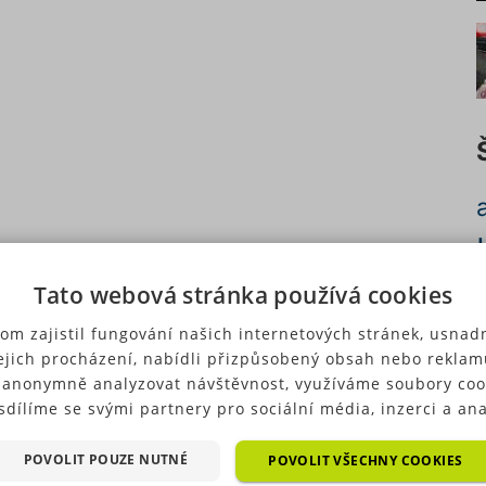
Tato webová stránka používá cookies
c
om zajistil fungování našich internetových stránek, usnadn
ejich procházení, nabídli přizpůsobený obsah nebo reklam
 anonymně analyzovat návštěvnost, využíváme soubory coo
sdílíme se svými partnery pro sociální média, inzerci a ana
ré typy cookies (výkonové soubory, soubory cílení, funkční
p
ry, nezařazené soubory) můžeme využívat pouze s Vaším
POVOLIT POUZE NUTNÉ
POVOLIT VŠECHNY COOKIES
u
hozím souhlasem, který můžete udělit zaškrtnutím políčka