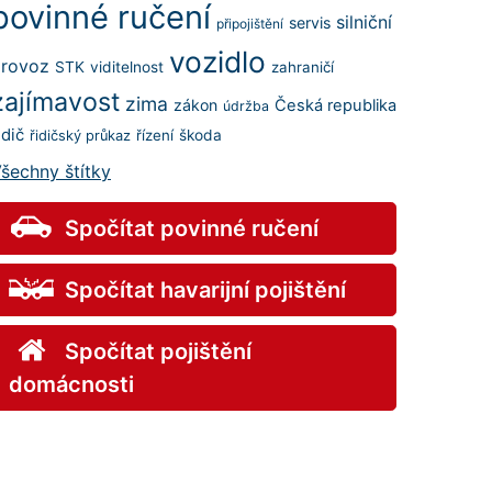
povinné ručení
silniční
servis
připojištění
vozidlo
rovoz
STK
viditelnost
zahraničí
zajímavost
zima
zákon
Česká republika
údržba
idič
řízení
škoda
řidičský průkaz
šechny štítky
Spočítat povinné ručení
Spočítat havarijní pojištění
Spočítat pojištění
domácnosti