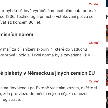
Ostatní
or byl do sériově vyráběného osobního auta poprvé
ce 1936. Technologie přímého vstřikování paliva se
vat až koncem 80. let.
emisních norem
Ostatní
 mají za cíl snížení škodlivin, které do vzduchu
otorová vozidla. První norma byla zavedena již v
é plakety v Německu a jiných zemích EU
Ostatní
 se na dovolenou po Evropě vlastním vozem, ověřte si
m, zda pro vjezd do města nejsou nějaká omezení,
 registrace.