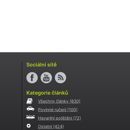
Sociální sítě
Kategorie článků
Všechny články
(830)
Povinné ručení
(100)
Havarijní pojištění
(72)
Ostatní
(424)