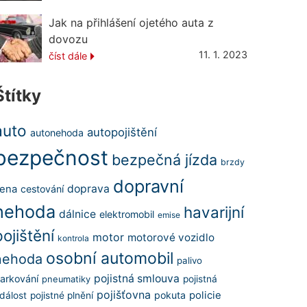
Jak na přihlášení ojetého auta z
dovozu
11. 1. 2023
číst dále
Štítky
auto
autopojištění
autonehoda
bezpečnost
bezpečná jízda
brzdy
dopravní
doprava
ena
cestování
nehoda
havarijní
dálnice
elektromobil
emise
pojištění
motor
motorové vozidlo
kontrola
osobní automobil
nehoda
palivo
pojistná smlouva
arkování
pojistná
pneumatiky
pojišťovna
pokuta
policie
dálost
pojistné plnění