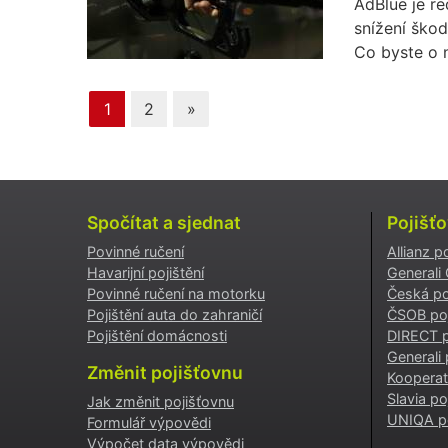
AdBlue je re
snížení škod
Co byste o 
1
2
»
Spočítat a sjednat
Pojišť
Povinné ručení
Allianz p
Havarijní pojištění
Generali
Povinné ručení na motorku
Česká po
Pojištění auta do zahraničí
ČSOB poj
Pojištění domácnosti
DIRECT p
Generali 
Změnit pojišťovnu
Kooperat
Slavia po
Jak změnit pojišťovnu
UNIQA po
Formulář výpovědi
Výpočet data výpovědi