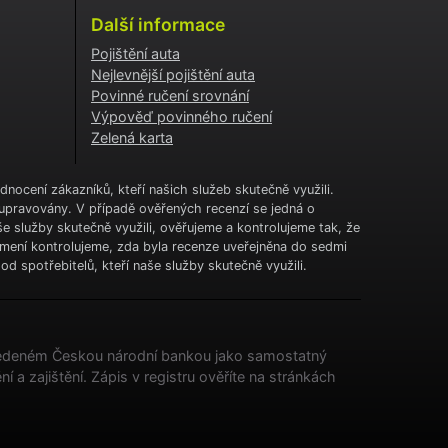
Další informace
Pojištění auta
Nejlevnější pojištění auta
Povinné ručení srovnání
Výpověď povinného ručení
Zelená karta
nocení zákazníků, kteří našich služeb skutečně využili.
upravovány. V případě ověřených recenzí se jedná o
e služby skutečně využili, ověřujeme a kontrolujeme tak, že
jmení kontrolujeme, zda byla recenze uveřejněna do sedmi
d spotřebitelů, kteří naše služby skutečně využili.
u vedeném Českou národní bankou jako samostatný
ní a zajištění. Zápis v registru ověříte na stránkách