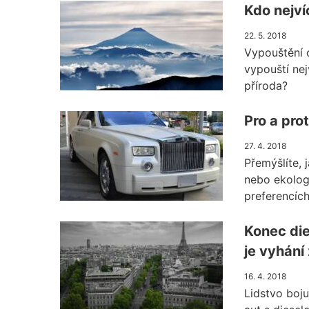
Kdo nejví
22. 5. 2018
Vypouštění o
vypouští nej
příroda?
Pro a pro
27. 4. 2018
Přemýšlíte, j
nebo ekologi
preferencích
Konec di
je vyhání 
16. 4. 2018
Lidstvo boju