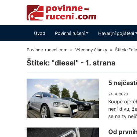
Úvod
Povinné ručení
Havarijní pojištění
Povinne-ruceni.com
Všechny články
Štítek: "di
Štítek: "diesel" - 1. strana
5 nejčastě
24. 4. 2020
Koupě ojeté
není divu, ž
se na ty nejč
Od první