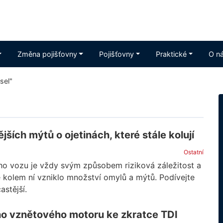
Změna pojišťovny
Pojišťovny
Praktické
O n
esel"
jších mýtů o ojetinách, které stále kolují
Ostatní
ho vozu je vždy svým způsobem riziková záležitost a
e kolem ní vzniklo množství omylů a mýtů. Podívejte
astější.
ho vznětového motoru ke zkratce TDI