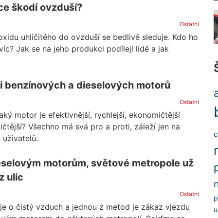
ce škodí ovzduší?
Ostatní
xidu uhličitého do ovzduší se bedlivě sleduje. Kdo ho
víc? Jak se na jeho produkci podílejí lidé a jak
ti benzínových a dieselových motorů
Ostatní
aký motor je efektivnější, rychlejší, ekonomičtější
čtější? Všechno má svá pro a proti, záleží jen na
c
 uživatelů.
eselovým motorům, světové metropole už
z ulic
Ostatní
p
je o čistý vzduch a jednou z metod je zákaz vjezdu
u