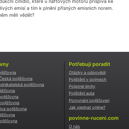
dukční činidlo, které u naftových motorů přispívá ke
livých emisí a tím k plnění přísných emisních norem.
něm měli vědět?
ovny
Potřebuji poradit
ojišťovna
Otázky a odpovědi
 Česká pojišťovna
Pojištění v pojmech
dnikatelská pojišťovna
Pojistné limity
išťovna
Pojištění auta
ojišťovna
Porovnání pojišťoven
pojišťovna
Jak sjednat online?
iva pojišťovna
jišťovna
povinne-ruceni.com
jišťovna
O nás