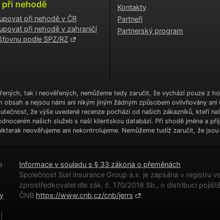
 při nehodě
Kontakty
upovat při nehodě v ČR
Partneři
upovat při nehodě v zahraničí
Partnerský program
jišťovnu podle SPZ/RZ
řených, tak i neověřených, nemůžeme tedy zaručit, že vychází pouze z hod
ch obsah a nejsou námi ani nikým jiným žádným způsobem ovlivňovány ani 
Skutečnost, že výše uvedené recenze pochází od našich zákazníků, kteří naš
dnocením našich služeb s naší klientskou databází. Při shodě jména a pří
ikterak neověřujeme ani nekontrolujeme. Nemůžeme tudíž zaručit, že jsou o
a
Informace v souladu s § 33 zákona o přeměnách
Společnost Suri Insurance Group a.s. je zapsána v registr
zprostředkovatel dle zák. č. 170/2018 Sb., o distribuci pojiště
y
ČNB
https://www.cnb.cz/cnb/jerrs
.
|