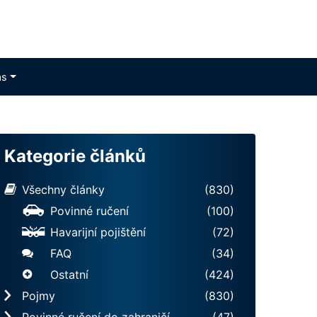
ás
Kategorie článků
Všechny články
(830)
Povinné ručení
(100)
Havarijní pojištění
(72)
FAQ
(34)
Ostatní
(424)
Pojmy
(830)
Povinné ručení do zahraničí
(47)