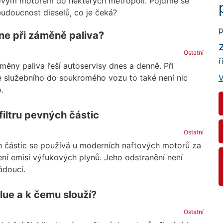
lovým motorem do některých metropolí. Pojďme se
udoucnost dieselů, co je čeká?
p
ne při záměně paliva?
Ostatní
ř
ěny paliva řeší autoservisy dnes a denně. Při
e služebního do soukromého vozu to také není nic
V
.
filtru pevných částic
Ostatní
ch částic se používá u moderních naftových motorů za
ní emisí výfukových plynů. Jeho odstranění není
ádoucí.
lue a k čemu slouží?
Ostatní