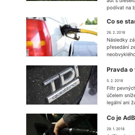
aut s diese
podívat na b
Co se sta
26. 2. 2018
Následky zám
přesedání z
neobvyklého
Pravda o 
5. 2. 2018
Filtr pevný
účelem sníže
legální ani ž
Co je AdB
29. 1. 2018