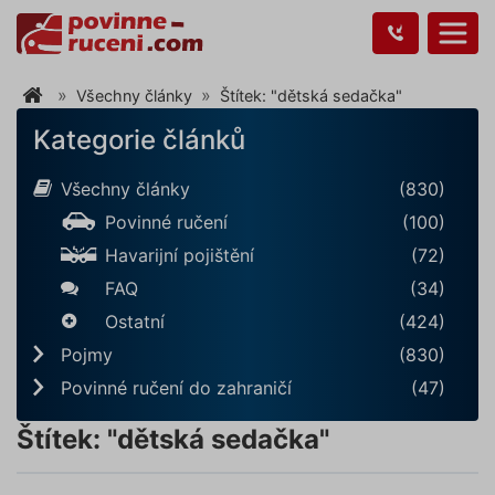
Všechny články
Štítek: "dětská sedačka"
Kategorie článků
Všechny články
(830)
Povinné ručení
(100)
Havarijní pojištění
(72)
FAQ
(34)
Ostatní
(424)
Pojmy
(830)
Povinné ručení do zahraničí
(47)
Štítek: "dětská sedačka"