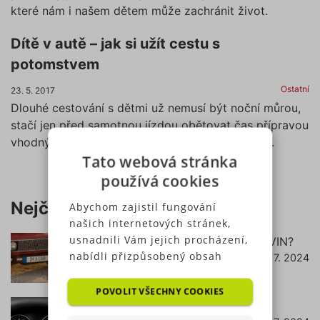
které nám i našem dětem může zachránit život.
Dítě v autě – jak si užít cestu s
potomstvem
Ostatní
23. 5. 2017
Dlouhé cestování s dětmi už nemusí být noční můrou,
stačí jen před samotnou jízdou obětovat čas přípravou
vhodných aktivit. Cesta se dá i užít, nejen přežít.
Tato webová stránka
používá cookies
Nejčtenější články
Abychom zajistil fungování
našich internetových stránek,
usnadnili Vám jejich procházení,
Jak zjistit pojištění podle RZ (SPZ) a VIN?
nabídli přizpůsobený obsah
18. 7. 2024
číst dále
nebo reklamu a mohli anonymně
analyzovat návštěvnost,
POVOLIT VŠECHNY COOKIES
využíváme soubory cookies,
Co znamená svítící kontrolka EPC?