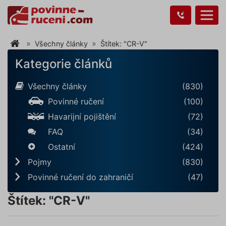
Všechny články
Štítek: "CR-V"
Kategorie článků
Všechny články
(830)
Povinné ručení
(100)
Havarijní pojištění
(72)
FAQ
(34)
Ostatní
(424)
Pojmy
(830)
Povinné ručení do zahraničí
(47)
Štítek: "CR-V"