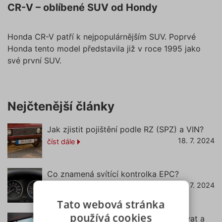
CR-V – oblíbené SUV od Hondy
Honda CR-V patří k nejpopulárnějším SUV. Poprvé
Honda tento model představila již v roce 1995 jako
své první SUV.
Nejčtenější články
Jak zjistit pojištění podle RZ (SPZ) a VIN?
18. 7. 2024
číst dále
Co znamená svítící kontrolka EPC?
22. 7. 2024
číst dále
Tato webová stránka
používá cookies
Podsedák do auta – od kdy ho používat a