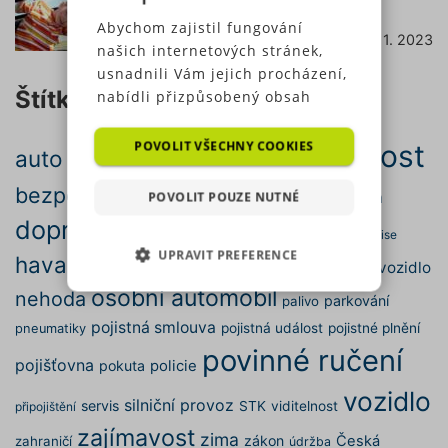
jak vybrat ten správný?
Abychom zajistil fungování
7. 11. 2023
číst dále
našich internetových stránek,
usnadnili Vám jejich procházení,
Štítky
nabídli přizpůsobený obsah
nebo reklamu a mohli anonymně
analyzovat návštěvnost,
POVOLIT VŠECHNY COOKIES
bezpečnost
auto
autopojištění
autonehoda
využíváme soubory cookies,
které sdílíme se svými partnery
bezpečná jízda
POVOLIT POUZE NUTNÉ
doprava
cena
cestování
brzdy
pro sociální média, inzerci a
dopravní nehoda
analýzu. Některé typy cookies
dálnice
elektromobil
emise
UPRAVIT PREFERENCE
(výkonové soubory, soubory
havarijní pojištění
motor
motorové vozidlo
kontrola
cílení, funkční soubory,
osobní automobil
nehoda
NEZBYTNĚ NUTNÉ SOUBORY
parkování
nezařazené soubory) můžeme
palivo
využívat pouze s Vaším
pojistná smlouva
pojistná událost
pojistné plnění
pneumatiky
VÝKONOVÉ SOUBORY
předchozím souhlasem, který
povinné ručení
pojišťovna
pokuta
policie
můžete udělit zaškrtnutím
SOUBORY CÍLENÍ
políčka u příslušného druhu
vozidlo
silniční provoz
servis
STK
viditelnost
připojištění
cookies pod tlačítkem „Upravit
zajímavost
zima
preference“. Souhlas s použitím
FUNKČNÍ SOUBORY
zákon
Česká
zahraničí
údržba